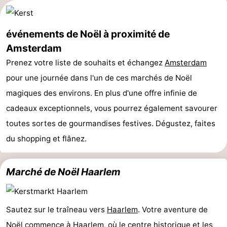
la
-
événements de Noël à proximité de
ville
Hollande
-
Amsterdam
du
Hollande
Pratiques
Prenez votre liste de souhaits et échangez
Amsterdam
pour une journée dans l'un de ces marchés de Noël
Nord
du
Forum
magiques des environs. En plus d'une offre infinie de
Sud
Transports
cadeaux exceptionnels, vous pourrez également savourer
toutes sortes de gourmandises festives. Dégustez, faites
en
Route
du shopping et flânez.
commun
Gare
Marché de Noël Haarlem
Centrale
Schiphol
Eindhoven
Sautez sur le traîneau vers
Haarlem
. Votre aventure de
Stationnement
Noël commence à
Haarlem
, où le centre historique et les