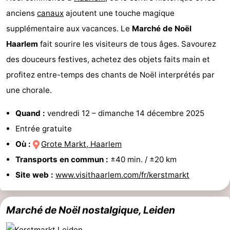
anciens
canaux
ajoutent une touche magique
Astuces
supplémentaire aux vacances. Le
Marché de Noël
pour
Adresses
Haarlem
fait sourire les visiteurs de tous âges. Savourez
des douceurs festives, achetez des objets faits main et
les
Médicales
Météo
profitez entre-temps des chants de Noël interprétés par
touristes
Contact
une chorale.
Us
Quand :
vendredi 12
–
dimanche 14 décembre 2025
Entrée gratuite
Où :
Grote Markt, Haarlem
Transports en commun :
±40 min. / ±20 km
Site web :
www.visithaarlem.com/fr/kerstmarkt
Marché de Noël nostalgique, Leiden