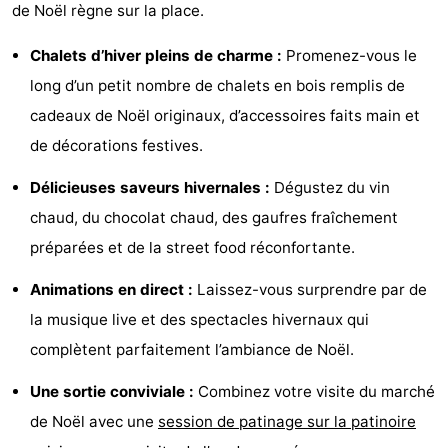
de Noël règne sur la place.
Musées
-
Chalets d’hiver pleins de charme :
Promenez-vous le
Monuments
-
long d’un petit nombre de chalets en bois remplis de
cadeaux de Noël originaux, d’accessoires faits main et
Églises
-
de décorations festives.
Points
Attractions
Délicieuses saveurs hivernales :
Dégustez du vin
de
-
chaud, du chocolat chaud, des gaufres fraîchement
préparées et de la street food réconfortante.
vue
Croisières
-
Animations en direct :
Laissez-vous surprendre par de
Experiences
Villages
la musique live et des spectacles hivernaux qui
&
Visites
complètent parfaitement l’ambiance de Noël.
villes
guidées
Sports
Une sortie conviviale :
Combinez votre visite du marché
de Noël avec une
session de patinage sur la patinoire
-