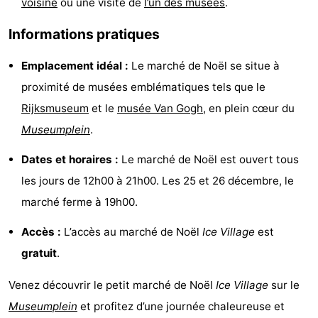
voisine
ou une visite de
l’un des musées
.
Faire
-
Informations pratiques
du
Randonnée
Divertissement
Emplacement idéal :
Le marché de Noël se situe à
vélo
Vie
proximité de musées emblématiques tels que le
Rijksmuseum
et le
musée Van Gogh
, en plein cœur du
Nocturne
Aliments
Museumplein
.
et
Shopping
Dates et horaires :
Le marché de Noël est ouvert tous
Boissons
-
les jours de 12h00 à 21h00. Les 25 et 26 décembre, le
marché ferme à 19h00.
Marchés
-
Accès :
L’accès au marché de Noël
Ice Village
est
Grands
Faire
gratuit
.
Magasins
du
Événements
Venez découvrir le petit marché de Noël
Ice Village
sur le
Museumplein
et profitez d’une journée chaleureuse et
vélo
Spécial