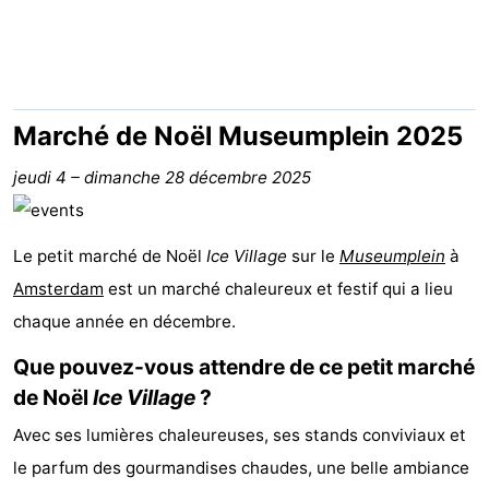
d'hôtes
Chaumières
-
Het
-
Marché de Noël Museumplein 2025
Amsterdamse
Spaarnwoude
Hôtels
jeudi 4
–
dimanche 28 décembre 2025
Bos
Last
Le petit marché de Noël
Ice Village
sur le
Museumplein
à
minutes
Musées
Amsterdam
est un marché chaleureux et festif qui a lieu
chaque année en décembre.
Attractions
Que pouvez-vous attendre de ce petit marché
Choses
de Noël
Ice Village
?
à
Lieux
Avec ses lumières chaleureuses, ses stands conviviaux et
le parfum des gourmandises chaudes, une belle ambiance
faire
d'intérêt
-