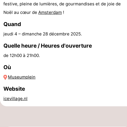
festive, pleine de lumières, de gourmandises et de joie de
Canaux
Noël au cœur de
Amsterdam
!
Coffeeshops
Quand
jeudi 4
–
dimanche 28 décembre 2025
.
Capitale
Quelle heure / Heures d'ouverture
homosexuelle
Quartier
de 12h00 à 21h00.
rouge
Histoire
Où
Ville
Museumplein
de
Places
Website
diamant
dans
Parcs
icevillage.nl
le
et
Parties
centre
jardins
de
Environs