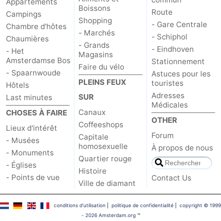
Appartements
Boissons
Route
Campings
Shopping
- Gare Centrale
Chambre d'hôtes
- Marchés
- Schiphol
Chaumières
- Grands
- Eindhoven
- Het
Magasins
Amsterdamse Bos
Stationnement
Faire du vélo
- Spaarnwoude
Astuces pour les
PLEINS FEUX
touristes
Hôtels
Adresses
SUR
Last minutes
Médicales
Canaux
CHOSES À FAIRE
OTHER
Coffeeshops
Lieux d'intérêt
Forum
Capitale
- Musées
homosexuelle
À propos de nous
- Monuments
Quartier rouge
- Églises
Histoire
- Points de vue
Contact Us
Ville de diamant
conditions d‘utilisation
|
politique de confidentialité
|
copyright © 1999
- 2026 Amsterdam.org
™