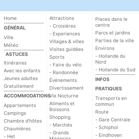
Home
Attractions
Places dans le
centre
- Croisières
GÉNÉRAL
Parcs et jardins
- Experiences
Ville
Parties de la ville
Villages & villes
Météo
Environs
Visites guidées
ASTUCES
- Hollande du
Sports
Nord
Itinéraires
- Faire du vélo
- Hollande du Sud
Avec les enfants
- Randonnée
Jeunes adultes
INFOS
Événements
Gratuitement
Divertissement
PRATIQUES
ACCOMMODATIONS
Vie Nocturne
Transports en
Aliments et
commun
Appartements
Boissons
Route
Campings
Shopping
- Gare Centrale
Chambre d'hôtes
- Marchés
- Schiphol
Chaumières
- Grands
- Eindhoven
- Het
Magasins