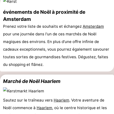
Faire
-
événements de Noël à proximité de
Amsterdam
du
Randonnée
Divertissement
Prenez votre liste de souhaits et échangez
Amsterdam
vélo
Vie
pour une journée dans l'un de ces marchés de Noël
Nocturne
Aliments
magiques des environs. En plus d'une offre infinie de
cadeaux exceptionnels, vous pourrez également savourer
et
Shopping
toutes sortes de gourmandises festives. Dégustez, faites
Boissons
-
du shopping et flânez.
Marchés
-
Marché de Noël Haarlem
Grands
Faire
Magasins
du
Événements
Sautez sur le traîneau vers
Haarlem
. Votre aventure de
Noël commence à
Haarlem
, où le centre historique et les
vélo
Spécial