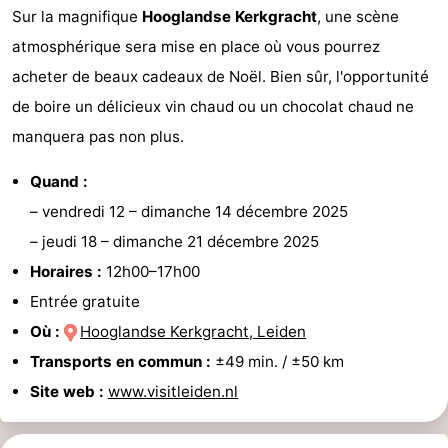
Sur la magnifique
Hooglandse Kerkgracht
, une scène
la
-
atmosphérique sera mise en place où vous pourrez
acheter de beaux cadeaux de Noël. Bien sûr, l'opportunité
ville
Hollande
-
de boire un délicieux vin chaud ou un chocolat chaud ne
du
Hollande
Pratiques
manquera pas non plus.
Nord
du
Forum
Quand :
–
vendredi 12
–
dimanche 14 décembre 2025
Sud
Transports
–
jeudi 18
–
dimanche 21 décembre 2025
en
Route
Horaires :
12h00–17h00
Entrée gratuite
commun
Gare
Où :
Hooglandse Kerkgracht, Leiden
Centrale
Schiphol
Transports en commun :
±49 min. / ±50 km
Site web :
www.visitleiden.nl
Eindhoven
Stationnement