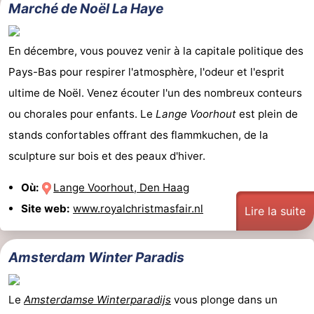
Marché de Noël La Haye
Astuces
En décembre, vous pouvez venir à la capitale politique des
pour
Adresses
Pays-Bas pour respirer l'atmosphère, l'odeur et l'esprit
les
Médicales
Météo
ultime de Noël. Venez écouter l'un des nombreux conteurs
ou chorales pour enfants. Le
Lange Voorhout
est plein de
touristes
Contact
stands confortables offrant des flammkuchen, de la
Us
sculpture sur bois et des peaux d'hiver.
Où:
Lange Voorhout, Den Haag
Site web:
www.royalchristmasfair.nl
Lire la suite
Amsterdam Winter Paradis
Le
Amsterdamse Winterparadijs
vous plonge dans un