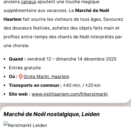
anciens
canaux
ajoutent une touche magique
Canaux
supplémentaire aux vacances. Le
Marché de Noël
Haarlem
fait sourire les visiteurs de tous âges. Savourez
Coffeeshops
des douceurs festives, achetez des objets faits main et
Capitale
profitez entre-temps des chants de Noël interprétés par
une chorale.
homosexuelle
Quartier
Quand :
vendredi 12
–
dimanche 14 décembre 2025
rouge
Histoire
Entrée gratuite
Ville
Où :
Grote Markt, Haarlem
Transports en commun :
±40 min. / ±20 km
de
Places
Site web :
www.visithaarlem.com/fr/kerstmarkt
diamant
dans
Parcs
Marché de Noël nostalgique, Leiden
le
et
Parties
centre
jardins
de
Environs