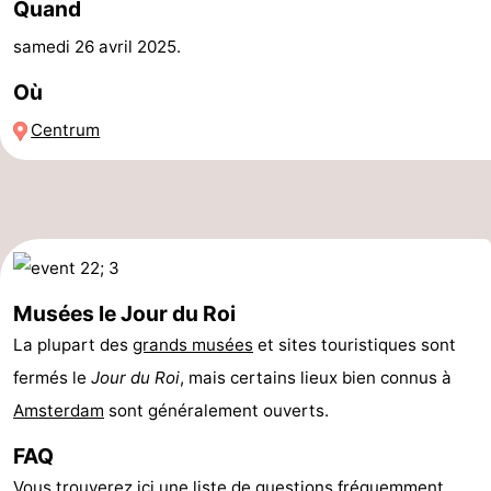
Quand
Canaux
samedi 26 avril 2025
.
Coffeeshops
Où
Centrum
Capitale
homosexuelle
Quartier
rouge
Histoire
Ville
Musées le Jour du Roi
de
Places
La plupart des
grands
musées
et sites touristiques sont
fermés le
Jour du Roi
, mais certains lieux bien connus à
diamant
dans
Parcs
Amsterdam
sont généralement ouverts.
le
et
Parties
FAQ
centre
jardins
de
Environs
Vous trouverez ici une liste de
questions fréquemment