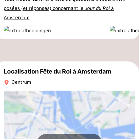
posées (et réponses) concernant le
Jour du Roi
à
la
-
Amsterdam
.
ville
Hollande
-
du
Hollande
Pratiques
Nord
du
Forum
Sud
Transports
Localisation Fête du Roi à Amsterdam
en
Route
Centrum
commun
Gare
Centrale
Schiphol
Eindhoven
Stationnement