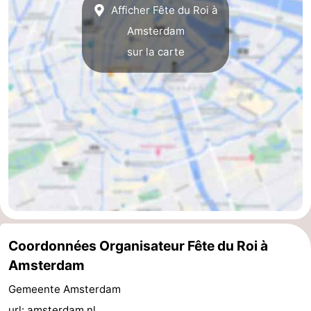
Afficher Fête du Roi à
Astuces
Amsterdam
sur la carte
pour
Adresses
les
Médicales
Météo
touristes
Contact
Us
Coordonnées Organisateur Fête du Roi à
Amsterdam
Gemeente Amsterdam
url:
amsterdam.nl