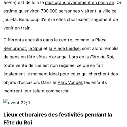
Reine
) est de loin le
plus grand événement en plein air
. On
Musées
-
estime qu'environ 700 000 personnes visitent la ville ce
jour-là. Beaucoup d'entre elles choisissent sagement de
Monuments
-
venir en
train
.
Églises
-
Différents endroits dans le centre, comme
la Place
Points
Attractions
Rembrandt
,
le Spui
et
la Place Leidse
, sont alors remplis
de gens en fête vêtus d'orange. Lors de la
Fête du Roi
,
de
-
toute vente de rue est non régulée, ce qui en fait
vue
Croisières
-
également le moment idéal pour ceux qui cherchent des
objets d'occasion. Dans le
Parc Vondel
, les enfants
Experiences
Villages
montrent leur talent commercial.
&
Visites
villes
guidées
Sports
Lieux et horaires des festivités pendant la
Fête du Roi
-