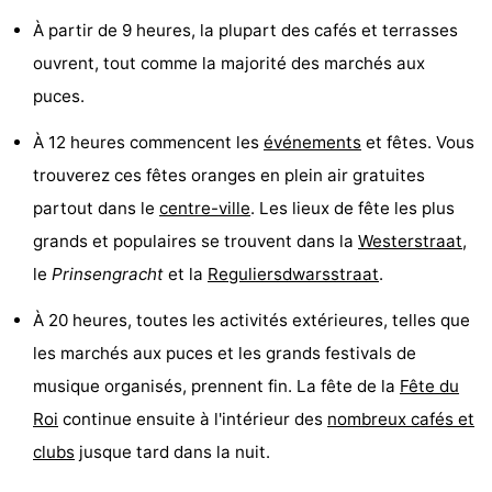
À partir de 9 heures, la plupart des cafés et terrasses
Faire
-
ouvrent, tout comme la majorité des marchés aux
du
Randonnée
Divertissement
puces.
vélo
Vie
À 12 heures commencent les
événements
et fêtes. Vous
trouverez ces fêtes oranges en plein air gratuites
Nocturne
Aliments
partout dans le
centre-ville
. Les lieux de fête les plus
et
Shopping
grands et populaires se trouvent dans la
Westerstraat
,
le
Prinsengracht
et la
Reguliersdwarsstraat
.
Boissons
-
À 20 heures, toutes les activités extérieures, telles que
Marchés
-
les marchés aux puces et les grands festivals de
Grands
Faire
musique organisés, prennent fin. La fête de la
Fête du
Roi
continue ensuite à l'intérieur des
nombreux cafés et
Magasins
du
Événements
clubs
jusque tard dans la nuit.
vélo
Spécial