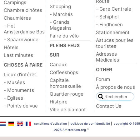
Route
Campings
Shopping
- Gare Centrale
Chambre d'hôtes
- Marchés
- Schiphol
Chaumières
- Grands
- Eindhoven
- Het
Magasins
Amsterdamse Bos
Stationnement
Faire du vélo
- Spaarnwoude
Astuces pour les
PLEINS FEUX
touristes
Hôtels
Adresses
SUR
Last minutes
Médicales
Canaux
CHOSES À FAIRE
OTHER
Coffeeshops
Lieux d'intérêt
Forum
Capitale
- Musées
homosexuelle
À propos de nous
- Monuments
Quartier rouge
- Églises
Histoire
- Points de vue
Contact Us
Ville de diamant
conditions d‘utilisation
|
politique de confidentialité
|
copyright © 1999
- 2026 Amsterdam.org
™