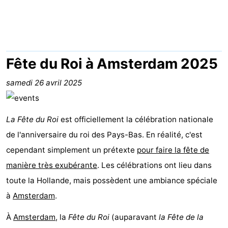
d'hôtes
Chaumières
-
Het
-
Fête du Roi à Amsterdam 2025
Amsterdamse
Spaarnwoude
Hôtels
samedi 26 avril 2025
Bos
Last
La Fête du Roi
est officiellement la célébration nationale
minutes
Musées
de l'anniversaire du roi des Pays-Bas. En réalité, c'est
cependant simplement un prétexte
Attractions
pour faire la fête de
manière très exubérante
. Les célébrations ont lieu dans
Choses
toute la Hollande, mais possèdent une ambiance spéciale
à
à
Lieux
Amsterdam
.
À
Amsterdam
, la
Fête du Roi
(auparavant
la Fête de la
faire
d'intérêt
-