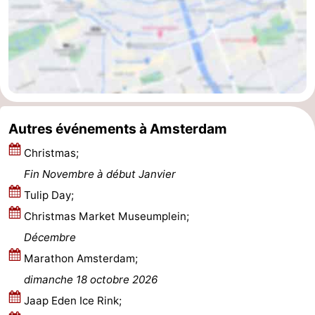
Astuces
pour
Adresses
les
Médicales
Météo
touristes
Contact
Autres événements à Amsterdam
Us
Christmas;
Fin Novembre à début Janvier
Tulip Day;
Christmas Market Museumplein;
Décembre
Marathon Amsterdam;
dimanche 18 octobre 2026
Jaap Eden Ice Rink;