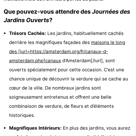
Musées
-
Que pouvez-vous attendre des
Journées des
Jardins Ouverts
?
Monuments
-
Trésors Cachés:
Les jardins, habituellement cachés
Églises
-
derrière les magnifiques façades des
maisons le long
Points
Attractions
des [iurl=https://amsterdam.org/fr/canaux-d-
amsterdam.php]canaux
d'Amsterdam[/iurl], sont
de
-
ouverts spécialement pour cette occasion. C’est une
vue
Croisières
-
chance unique de découvrir la verdure qui se cache au
cœur de la ville. De nombreux jardins sont
Experiences
Villages
soigneusement entretenus et offrent une belle
&
Visites
combinaison de verdure, de fleurs et d’éléments
historiques.
villes
guidées
Sports
Magnifiques Intérieurs:
En plus des jardins, vous aurez
-