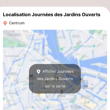
la
-
Localisation Journées des Jardins Ouverts
ville
Hollande
-
Centrum
du
Hollande
Pratiques
Nord
du
Forum
Sud
Transports
en
Route
Afficher Journées
commun
Gare
des Jardins Ouverts
Centrale
Schiphol
sur la carte
Eindhoven
Stationnement