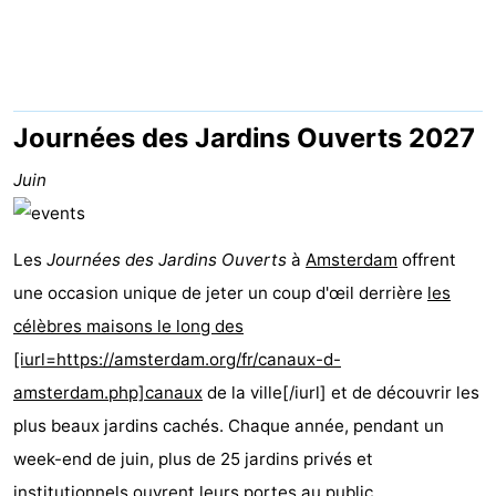
d'hôtes
Chaumières
-
Het
-
Journées des Jardins Ouverts 2027
Amsterdamse
Spaarnwoude
Hôtels
Juin
Bos
Last
Les
Journées des Jardins Ouverts
à
Amsterdam
offrent
minutes
Musées
une occasion unique de jeter un coup d'œil derrière
les
célèbres maisons le long des
Attractions
[iurl=https://amsterdam.org/fr/canaux-d-
Choses
amsterdam.php]canaux
de la ville[/iurl] et de découvrir les
plus beaux jardins cachés. Chaque année, pendant un
à
Lieux
week-end de juin, plus de 25 jardins privés et
faire
d'intérêt
-
institutionnels ouvrent leurs portes au public.