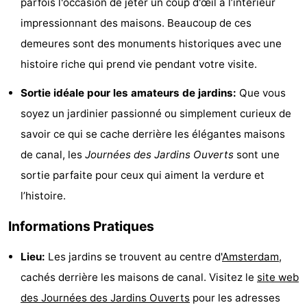
parfois l'occasion de jeter un coup d'œil à l’intérieur
Faire
-
impressionnant des maisons. Beaucoup de ces
demeures sont des monuments historiques avec une
du
Randonnée
Divertissement
histoire riche qui prend vie pendant votre visite.
vélo
Vie
Sortie idéale pour les amateurs de jardins:
Que vous
Nocturne
Aliments
soyez un jardinier passionné ou simplement curieux de
savoir ce qui se cache derrière les élégantes maisons
et
Shopping
de canal, les
Journées des Jardins Ouverts
sont une
Boissons
-
sortie parfaite pour ceux qui aiment la verdure et
l’histoire.
Marchés
-
Informations Pratiques
Grands
Faire
Lieu:
Les jardins se trouvent au centre d'
Amsterdam
,
Magasins
du
Événements
cachés derrière les maisons de canal. Visitez le
site web
vélo
Spécial
des Journées des Jardins Ouverts
pour les adresses