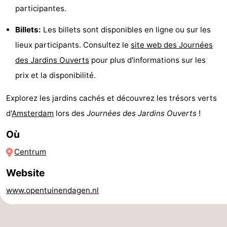
participantes.
Canaux
Billets:
Les billets sont disponibles en ligne ou sur les
Coffeeshops
lieux participants. Consultez le
site web des Journées
des Jardins Ouverts
pour plus d'informations sur les
Capitale
prix et la disponibilité.
homosexuelle
Quartier
Explorez les jardins cachés et découvrez les trésors verts
rouge
Histoire
d'
Amsterdam
lors des
Journées des Jardins Ouverts
!
Ville
Où
Centrum
de
Places
Website
diamant
dans
Parcs
www.opentuinendagen.nl
le
et
Parties
centre
jardins
de
Environs