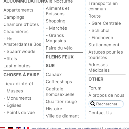
ACCOMMODATIONS
Vie Nocturne
Transports en
Aliments et
commun
Appartements
Boissons
Route
Campings
Shopping
- Gare Centrale
Chambre d'hôtes
- Marchés
- Schiphol
Chaumières
- Grands
- Eindhoven
- Het
Magasins
Amsterdamse Bos
Stationnement
Faire du vélo
- Spaarnwoude
Astuces pour les
PLEINS FEUX
touristes
Hôtels
Adresses
SUR
Last minutes
Médicales
Canaux
CHOSES À FAIRE
OTHER
Coffeeshops
Lieux d'intérêt
Forum
Capitale
- Musées
homosexuelle
À propos de nous
- Monuments
Quartier rouge
- Églises
Histoire
- Points de vue
Contact Us
Ville de diamant
conditions d‘utilisation
|
politique de confidentialité
|
copyright © 1999