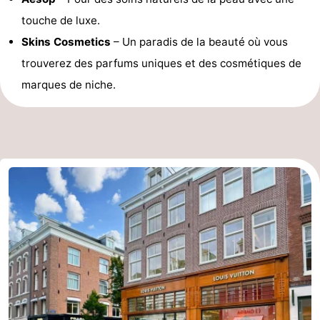
touche de luxe.
Astuces
Skins Cosmetics
– Un paradis de la beauté où vous
pour
Adresses
trouverez des parfums uniques et des cosmétiques de
marques de niche.
les
Médicales
Météo
touristes
Contact
Us