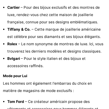
Cartier
– Pour des bijoux exclusifs et des montres de
Canaux
luxe, rendez-vous chez cette maison de joaillerie
Coffeeshops
française, connue pour ses designs emblématiques.
Tiffany & Co.
– Cette marque de joaillerie américaine
Capitale
est célèbre pour ses diamants et ses bijoux élégants.
homosexuelle
Quartier
Rolex
– Le nom synonyme de montres de luxe. Ici, vous
trouverez les derniers modèles et designs classiques.
rouge
Histoire
Bvlgari
– Pour le style italien et des bijoux et
Ville
accessoires raffinés.
de
Places
Mode pour Lui
Les hommes ont également l'embarras du choix en
diamant
dans
Parcs
matière de magasins de mode exclusifs :
le
et
Parties
Tom Ford
– Ce créateur américain propose des
centre
jardins
de
Environs
vêtements et accessoires pour hommes élégants et