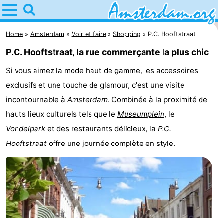
Home
Amsterdam
Home
Amsterdam
Voir et faire
Shopping
P.C. Hooftstraat
P.C. Hooftstraat, la rue commerçante la plus chic
Itinéraires
Si vous aimez la mode haut de gamme, les accessoires
Avec
exclusifs et une touche de glamour, c'est une visite
les
Jeunes
incontournable à
Amsterdam
. Combinée à la proximité de
hauts lieux culturels tels que le
Museumplein
, le
enfants
adultes
Gratuitement
Vondelpark
et des
restaurants délicieux
, la
P.C.
Passer
Hooftstraat
offre une journée complète en style.
la
Appartements
nuit
Campings
Chambre