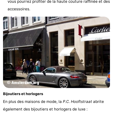
vous pourrez profiter de la haute couture raffinée et des
Faire
-
accessoires.
du
Randonnée
Divertissement
vélo
Vie
Nocturne
Aliments
et
Shopping
Boissons
-
Marchés
-
Grands
Faire
Bijoutiers et horlogers
Magasins
du
Événements
En plus des maisons de mode, la
P.C. Hooftstraat
abrite
également des bijoutiers et horlogers de luxe :
vélo
Spécial