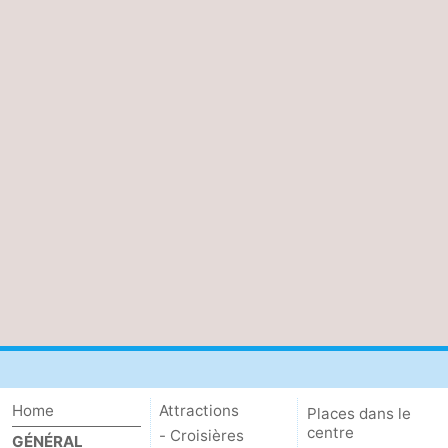
Home
Attractions
Places dans le
centre
- Croisières
GÉNÉRAL