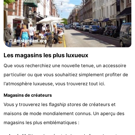
d'hôtes
Chaumières
-
Het
-
Amsterdamse
Spaarnwoude
Hôtels
Les magasins les plus luxueux
Bos
Last
Que vous recherchiez une nouvelle tenue, un accessoire
particulier ou que vous souhaitiez simplement profiter de
minutes
Musées
l'atmosphère luxueuse, vous trouverez tout ici.
Attractions
Magasins de créateurs
Choses
Vous y trouverez les
flagship stores
de créateurs et
maisons de mode mondialement connus. Un aperçu des
à
Lieux
magasins les plus emblématiques :
faire
d'intérêt
-