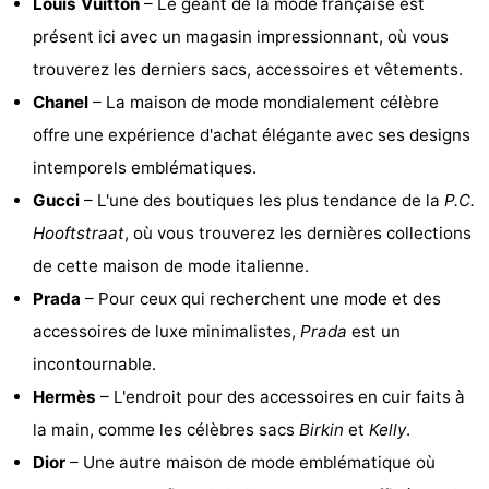
Louis Vuitton
– Le géant de la mode française est
Musées
-
présent ici avec un magasin impressionnant, où vous
trouverez les derniers sacs, accessoires et vêtements.
Monuments
-
Chanel
– La maison de mode mondialement célèbre
Églises
-
offre une expérience d'achat élégante avec ses designs
intemporels emblématiques.
Points
Attractions
Gucci
– L'une des boutiques les plus tendance de la
P.C.
de
-
Hooftstraat
, où vous trouverez les dernières collections
de cette maison de mode italienne.
vue
Croisières
-
Prada
– Pour ceux qui recherchent une mode et des
Experiences
Villages
accessoires de luxe minimalistes,
Prada
est un
incontournable.
&
Visites
Hermès
– L'endroit pour des accessoires en cuir faits à
villes
guidées
Sports
la main, comme les célèbres sacs
Birkin
et
Kelly
.
Dior
– Une autre maison de mode emblématique où
-