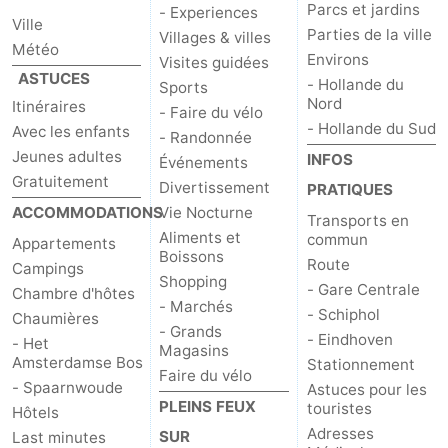
Parcs et jardins
- Experiences
Ville
Parties de la ville
Villages & villes
Météo
Environs
Visites guidées
ASTUCES
- Hollande du
Sports
Nord
Itinéraires
- Faire du vélo
- Hollande du Sud
Avec les enfants
- Randonnée
Jeunes adultes
INFOS
Événements
Gratuitement
Divertissement
PRATIQUES
ACCOMMODATIONS
Vie Nocturne
Transports en
Aliments et
commun
Appartements
Boissons
Route
Campings
Shopping
- Gare Centrale
Chambre d'hôtes
- Marchés
- Schiphol
Chaumières
- Grands
- Eindhoven
- Het
Magasins
Amsterdamse Bos
Stationnement
Faire du vélo
- Spaarnwoude
Astuces pour les
PLEINS FEUX
touristes
Hôtels
Adresses
SUR
Last minutes