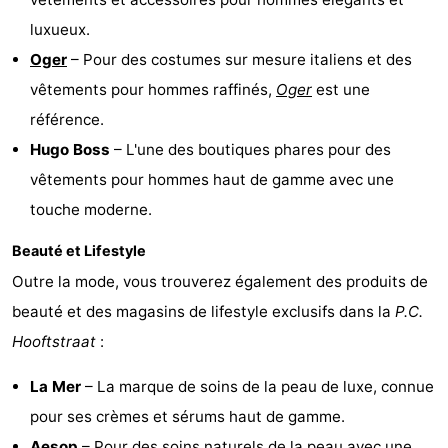
luxueux.
la
-
Oger
– Pour des costumes sur mesure italiens et des
ville
Hollande
-
vêtements pour hommes raffinés,
Oger
est une
référence.
du
Hollande
Pratiques
Hugo Boss
– L'une des boutiques phares pour des
Nord
du
Forum
vêtements pour hommes haut de gamme avec une
touche moderne.
Sud
Transports
Beauté et Lifestyle
en
Route
Outre la mode, vous trouverez également des produits de
commun
Gare
beauté et des magasins de lifestyle exclusifs dans la
P.C.
Hooftstraat
:
Centrale
Schiphol
La Mer
– La marque de soins de la peau de luxe, connue
Eindhoven
pour ses crèmes et sérums haut de gamme.
Stationnement
Aesop
– Pour des soins naturels de la peau avec une