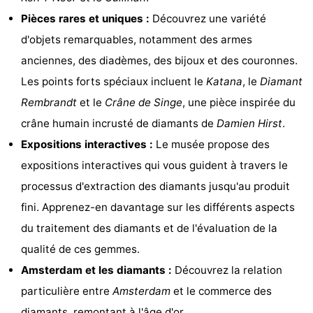
Pièces rares et uniques :
Découvrez une variété
Faire
-
d'objets remarquables, notamment des armes
du
Randonnée
Divertissement
anciennes, des diadèmes, des bijoux et des couronnes.
Les points forts spéciaux incluent le
Katana
, le
Diamant
vélo
Vie
Rembrandt
et le
Crâne de Singe
, une pièce inspirée du
Nocturne
Aliments
crâne humain incrusté de diamants de
Damien Hirst
.
Expositions interactives :
Le musée propose des
et
Shopping
expositions interactives qui vous guident à travers le
Boissons
-
processus d'extraction des diamants jusqu'au produit
fini. Apprenez-en davantage sur les différents aspects
Marchés
-
du traitement des diamants et de l'évaluation de la
Grands
Faire
qualité de ces gemmes.
Amsterdam et les diamants :
Découvrez la relation
Magasins
du
Événements
particulière entre
Amsterdam
et le commerce des
vélo
Spécial
diamants, remontant à l'âge d'or.