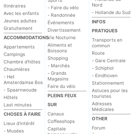
Sports
Nord
Itinéraires
- Faire du vélo
- Hollande du Sud
Avec les enfants
- Randonnée
Jeunes adultes
INFOS
Événements
Gratuitement
Divertissement
PRATIQUES
ACCOMMODATIONS
Vie Nocturne
Transports en
Aliments et
commun
Appartements
Boissons
Route
Campings
Shopping
- Gare Centrale
Chambre d'hôtes
- Marchés
- Schiphol
Chaumières
- Grands
- Eindhoven
- Het
Magasins
Amsterdamse Bos
Stationnement
Faire du vélo
- Spaarnwoude
Astuces pour les
PLEINS FEUX
touristes
Hôtels
Adresses
SUR
Last minutes
Médicales
Canaux
CHOSES À FAIRE
OTHER
Coffeeshops
Lieux d'intérêt
Forum
Capitale
- Musées