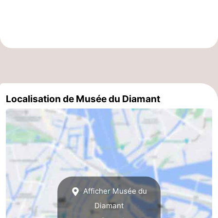
Astuces
pour
Adresses
les
Médicales
Météo
touristes
Contact
Localisation de Musée du Diamant
Us
Afficher Musée du
Diamant