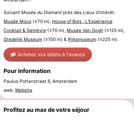
la
-
Suivant
Musée du Diamant
près des Lieux d'intérêt:
Musée Moco
(±70 m),
House of Bols : L'Expérience
ville
Hollande
-
Cocktail & Genièvre
(±70 m),
Musée Van Gogh
(±125 m),
du
Hollande
Pratiques
Stedelijk Museum
(±150 m) &
Rijksmuseum
(±225 m).
Nord
du
Forum
Achetez vos billets à l'avance
Sud
Transports
Pour information
en
Route
Paulus Potterstraat 6, Amsterdam
web.
Website
commun
Gare
Centrale
Schiphol
Profitez au max de votre séjour
Eindhoven
Stationnement