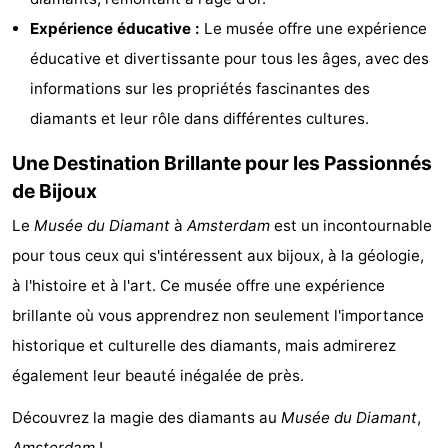
Expérience éducative :
Le musée offre une expérience
Canaux
éducative et divertissante pour tous les âges, avec des
Coffeeshops
informations sur les propriétés fascinantes des
diamants et leur rôle dans différentes cultures.
Capitale
Une Destination Brillante pour les Passionnés
homosexuelle
Quartier
de Bijoux
rouge
Histoire
Le
Musée du Diamant
à
Amsterdam
est un incontournable
pour tous ceux qui s'intéressent aux bijoux, à la géologie,
Ville
à l'histoire et à l'art. Ce musée offre une expérience
de
Places
brillante où vous apprendrez non seulement l'importance
historique et culturelle des diamants, mais admirerez
diamant
dans
Parcs
également leur beauté inégalée de près.
le
et
Parties
Découvrez la magie des diamants au
Musée du Diamant
,
centre
jardins
de
Environs
Amsterdam
!