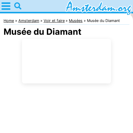
Home
Amsterdam
Home
Amsterdam
Voir et faire
Musées
Musée du Diamant
Musée du Diamant
Itinéraires
Avec
les
Jeunes
enfants
adultes
Gratuitement
Passer
la
Appartements
nuit
Campings
Chambre