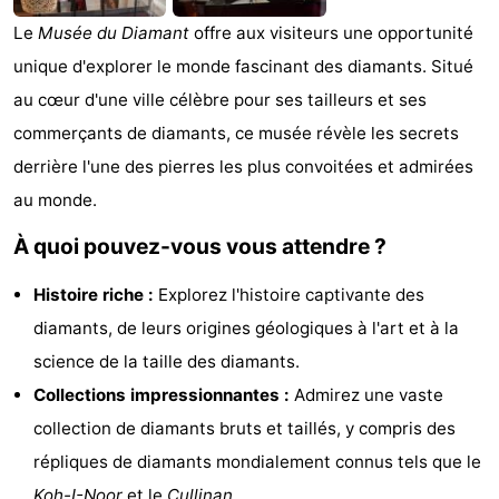
Musées
-
Le
Musée du Diamant
offre aux visiteurs une opportunité
unique d'explorer le monde fascinant des diamants. Situé
Monuments
-
au cœur d'une ville célèbre pour ses tailleurs et ses
Églises
-
commerçants de diamants, ce musée révèle les secrets
derrière l'une des pierres les plus convoitées et admirées
Points
Attractions
au monde.
de
-
À quoi pouvez-vous vous attendre ?
vue
Croisières
-
Histoire riche :
Explorez l'histoire captivante des
diamants, de leurs origines géologiques à l'art et à la
Experiences
Villages
science de la taille des diamants.
&
Visites
Collections impressionnantes :
Admirez une vaste
collection de diamants bruts et taillés, y compris des
villes
guidées
Sports
répliques de diamants mondialement connus tels que le
-
Koh-I-Noor
et le
Cullinan
.