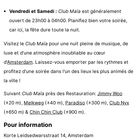
Faire
-
Vendredi et Samedi :
Club Maïa
est généralement
ouvert de 23h00 à 04h00. Planifiez bien votre soirée,
du
Randonnée
Divertissement
car ici, la fête dure toute la nuit.
vélo
Vie
Visitez le
Club Maïa
pour une nuit pleine de musique, de
Nocturne
Aliments
luxe et d'une atmosphère inoubliable au cœur
d'
Amsterdam
. Laissez-vous emporter par les rythmes et
et
Shopping
profitez d'une soirée dans l'un des lieux les plus animés de
Boissons
-
la ville !
Marchés
-
Suivant
Club Maïa
près des Restauration:
Jimmy Woo
(±20 m),
Melkweg
(±40 m),
Paradiso
(±300 m),
Club Nyx
Grands
Faire
(±650 m) &
Chin Chin Club
(±900 m).
Magasins
du
Événements
Pour information
vélo
Spécial
Korte Leidsedwarsstraat 14, Amsterdam