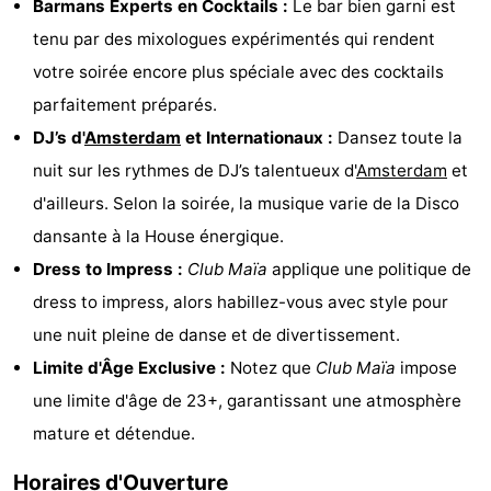
Barmans Experts en Cocktails :
Le bar bien garni est
Musées
-
tenu par des mixologues expérimentés qui rendent
votre soirée encore plus spéciale avec des cocktails
Monuments
-
parfaitement préparés.
Églises
-
DJ’s d'
Amsterdam
et Internationaux :
Dansez toute la
nuit sur les rythmes de DJ’s talentueux d'
Amsterdam
et
Points
Attractions
d'ailleurs. Selon la soirée, la musique varie de la Disco
de
-
dansante à la House énergique.
Dress to Impress :
Club Maïa
applique une politique de
vue
Croisières
-
dress to impress, alors habillez-vous avec style pour
Experiences
Villages
une nuit pleine de danse et de divertissement.
Limite d'Âge Exclusive :
Notez que
Club Maïa
impose
&
Visites
une limite d'âge de 23+, garantissant une atmosphère
villes
guidées
Sports
mature et détendue.
-
Horaires d'Ouverture