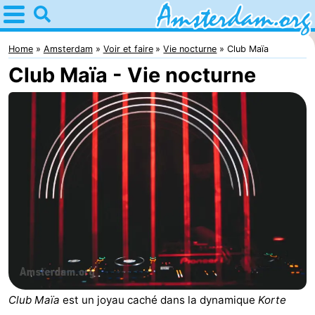
Home
Amsterdam
Home
Amsterdam
Voir et faire
Vie nocturne
Club Maïa
Club Maïa - Vie nocturne
Itinéraires
Avec
les
Jeunes
enfants
adultes
Gratuitement
Passer
la
Appartements
nuit
Campings
Club Maïa
est un joyau caché dans la dynamique
Korte
Chambre