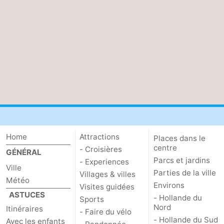
Astuces
pour
Adresses
les
Médicales
Météo
touristes
Contact
Us
Home
Attractions
Places dans le
centre
- Croisières
GÉNÉRAL
Parcs et jardins
- Experiences
Ville
Parties de la ville
Villages & villes
Météo
Environs
Visites guidées
ASTUCES
- Hollande du
Sports
Nord
Itinéraires
- Faire du vélo
- Hollande du Sud
Avec les enfants