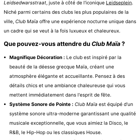
Leidsedwarsstraat
, juste à côté de l'iconique
Leidseplein
.
d'hôtes
Chaumières
Niché parmi certains des clubs les plus populaires de la
ville,
Club Maïa
offre une expérience nocturne unique dans
-
un cadre qui se veut à la fois luxueux et chaleureux.
Het
-
Que pouvez-vous attendre du
Club Maïa
?
Amsterdamse
Spaarnwoude
Hôtels
Magnifique Décoration :
Le club est inspiré par la
Bos
Last
beauté de la déesse grecque Maïa, créant une
atmosphère élégante et accueillante. Pensez à des
minutes
Musées
détails chics et une ambiance chaleureuse qui vous
Attractions
mettent immédiatement dans l'esprit de fête.
Système Sonore de Pointe :
Club Maïa
est équipé d'un
Choses
système sonore ultra-moderne garantissant une qualité
à
Lieux
musicale exceptionnelle, que vous aimiez la Disco, le
R&B, le Hip-Hop ou les classiques House.
faire
d'intérêt
-