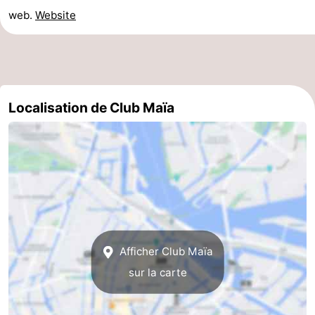
web.
Website
Canaux
Coffeeshops
Capitale
Localisation de Club Maïa
homosexuelle
Quartier
rouge
Histoire
Ville
de
Places
diamant
dans
Parcs
Afficher Club Maïa
sur la carte
le
et
Parties
centre
jardins
de
Environs