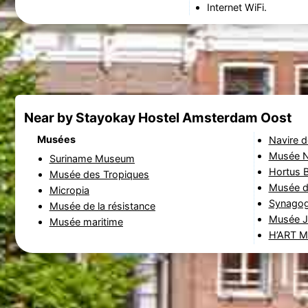
Internet WiFi.
Near by Stayokay Hostel Amsterdam Oost
Musées
Navire 
Musée Na
Suriname Museum
Hortus 
Musée des Tropiques
Musée d
Micropia
Synagog
Musée de la résistance
Musée J
Musée maritime
H’ART 