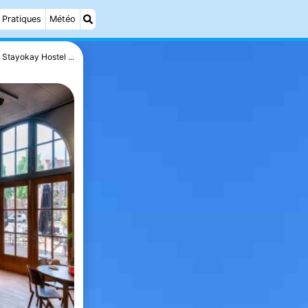
Pratiques
Météo
Stayokay Hostel ...