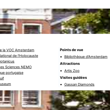
Points de vue
de la VOC Amsterdam
tional de l'Holocauste
Bibliothèque d’Amsterdam
Botanicus
Attractions
es Sciences NEMO
Artis Zoo
ue portugaise
Visites guidées
uif
Museum
Gassan Diamonds