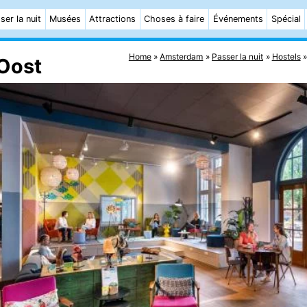
ser la nuit
Musées
Attractions
Choses à faire
Événements
Spécial
Home
Amsterdam
Passer la nuit
Hostels
Oost