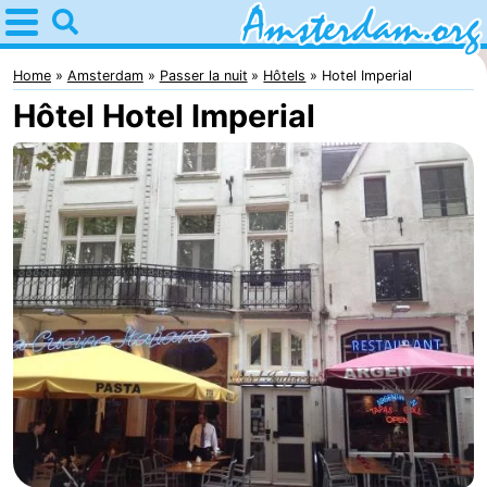
Home
Amsterdam
Home
Amsterdam
Passer la nuit
Hôtels
Hotel Imperial
Hôtel Hotel Imperial
Itinéraires
Avec
les
Jeunes
enfants
adultes
Gratuitement
Passer
la
Appartements
nuit
Campings
Chambre