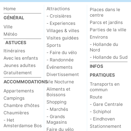
Home
Attractions
Places dans le
centre
- Croisières
GÉNÉRAL
Parcs et jardins
- Experiences
Ville
Parties de la ville
Villages & villes
Météo
Environs
Visites guidées
ASTUCES
- Hollande du
Sports
Nord
Itinéraires
- Faire du vélo
- Hollande du Sud
Avec les enfants
- Randonnée
Jeunes adultes
INFOS
Événements
Gratuitement
Divertissement
PRATIQUES
ACCOMMODATIONS
Vie Nocturne
Transports en
Aliments et
commun
Appartements
Boissons
Route
Campings
Shopping
- Gare Centrale
Chambre d'hôtes
- Marchés
- Schiphol
Chaumières
- Grands
- Eindhoven
- Het
Magasins
Amsterdamse Bos
Stationnement
Faire du vélo