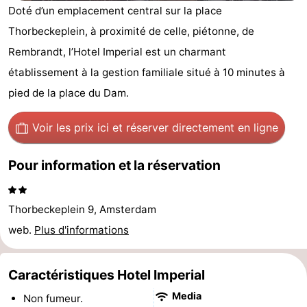
Doté d’un emplacement central sur la place
d'hôtes
Chaumières
Thorbeckeplein, à proximité de celle, piétonne, de
-
Rembrandt, l’Hotel Imperial est un charmant
établissement à la gestion familiale situé à 10 minutes à
Het
-
pied de la place du Dam.
Amsterdamse
Spaarnwoude
Hôtels
Voir les prix ici
et réserver directement en ligne
Bos
Last
Pour information et la réservation
minutes
Musées
Attractions
Thorbeckeplein 9, Amsterdam
web.
Plus d'informations
Choses
à
Lieux
Caractéristiques Hotel Imperial
faire
d'intérêt
-
Media
Non fumeur.