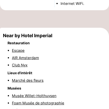
Internet WiFi.
Musées
-
Monuments
-
Églises
-
Near by Hotel Imperial
Points
Attractions
Restauration
de
-
Escape
AIR Amsterdam
vue
Croisières
-
Club Nyx
Experiences
Villages
Lieux d'intérêt
Marché des fleurs
&
Visites
Musées
villes
guidées
Sports
Musée Willet-Holthuysen
Foam Musée de photographie
-