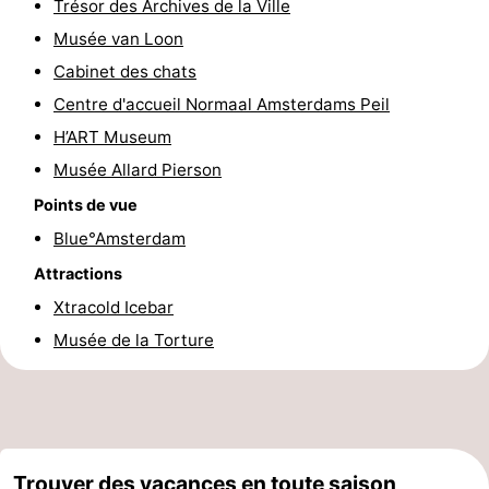
Trésor des Archives de la Ville
Faire
-
Musée van Loon
Cabinet des chats
du
Randonnée
Divertissement
Centre d'accueil Normaal Amsterdams Peil
vélo
Vie
H’ART Museum
Musée Allard Pierson
Nocturne
Aliments
Points de vue
et
Shopping
Blue°Amsterdam
Attractions
Boissons
-
Xtracold Icebar
Marchés
-
Musée de la Torture
Grands
Faire
Magasins
du
Événements
vélo
Spécial
Trouver des vacances en toute saison