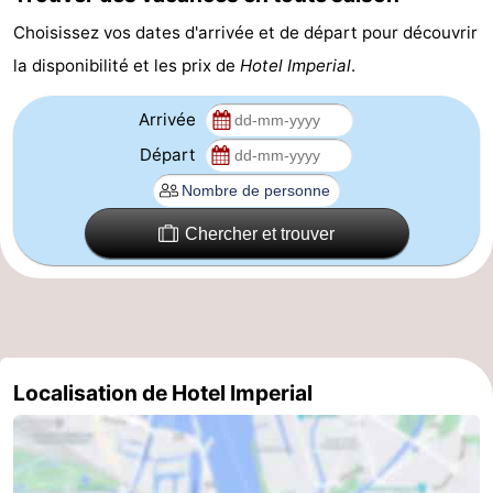
Choisissez vos dates d'arrivée et de départ pour découvrir
Canaux
la disponibilité et les prix de
Hotel Imperial
.
Coffeeshops
Arrivée
Capitale
Départ
homosexuelle
Quartier
rouge
Histoire
Chercher et trouver
Ville
de
Places
diamant
dans
Parcs
Localisation de Hotel Imperial
le
et
Parties
centre
jardins
de
Environs