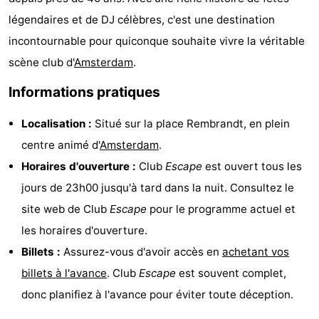
légendaires et de DJ célèbres, c'est une destination
Faire
-
incontournable pour quiconque souhaite vivre la véritable
du
Randonnée
Divertissement
scène club d'
Amsterdam
.
vélo
Vie
Informations pratiques
Nocturne
Aliments
Localisation :
Situé sur la place Rembrandt, en plein
centre animé d'
Amsterdam
.
et
Shopping
Horaires d'ouverture :
Club
Escape
est ouvert tous les
Boissons
-
jours de 23h00 jusqu'à tard dans la nuit. Consultez le
site web de Club
Escape
pour le programme actuel et
Marchés
-
les horaires d'ouverture.
Grands
Faire
Billets :
Assurez-vous d'avoir accès en
achetant vos
billets à l'avance
. Club
Escape
est souvent complet,
Magasins
du
Événements
donc planifiez à l'avance pour éviter toute déception.
vélo
Spécial