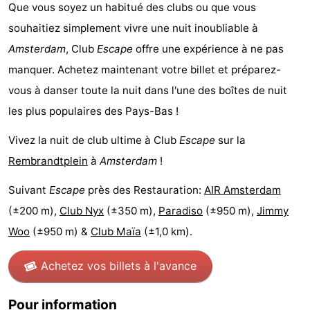
Que vous soyez un habitué des clubs ou que vous
Canaux
souhaitiez simplement vivre une nuit inoubliable à
Amsterdam
, Club
Escape
offre une expérience à ne pas
Coffeeshops
manquer. Achetez maintenant votre billet et préparez-
Capitale
vous à danser toute la nuit dans l'une des boîtes de nuit
les plus populaires des Pays-Bas !
homosexuelle
Quartier
Vivez la nuit de club ultime à Club
Escape
sur la
rouge
Histoire
Rembrandtplein
à
Amsterdam
!
Ville
Suivant
Escape
près des Restauration:
AIR Amsterdam
de
Places
(±200 m),
Club Nyx
(±350 m),
Paradiso
(±950 m),
Jimmy
Woo
(±950 m) &
Club Maïa
(±1,0 km).
diamant
dans
Parcs
Achetez vos billets à l'avance
le
et
Parties
centre
jardins
de
Environs
Pour information