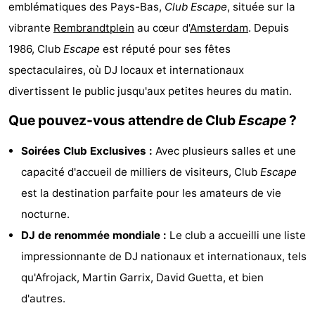
emblématiques des Pays-Bas,
Club Escape
, située sur la
d'hôtes
Chaumières
vibrante
Rembrandtplein
au cœur d'
Amsterdam
. Depuis
-
1986, Club
Escape
est réputé pour ses fêtes
spectaculaires, où DJ locaux et internationaux
Het
-
divertissent le public jusqu'aux petites heures du matin.
Amsterdamse
Spaarnwoude
Hôtels
Que pouvez-vous attendre de Club
Escape
?
Bos
Last
Soirées Club Exclusives :
Avec plusieurs salles et une
capacité d'accueil de milliers de visiteurs, Club
Escape
minutes
Musées
est la destination parfaite pour les amateurs de vie
Attractions
nocturne.
DJ de renommée mondiale :
Le club a accueilli une liste
Choses
impressionnante de DJ nationaux et internationaux, tels
à
Lieux
qu'Afrojack, Martin Garrix, David Guetta, et bien
d'autres.
faire
d'intérêt
-