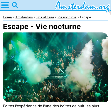
Home
Amsterdam
Home
Amsterdam
Voir et faire
Vie nocturne
Escape
Escape - Vie nocturne
Itinéraires
Avec
les
Jeunes
enfants
adultes
Gratuitement
Passer
la
Appartements
nuit
Campings
Chambre
Faites l'expérience de l'une des boîtes de nuit les plus