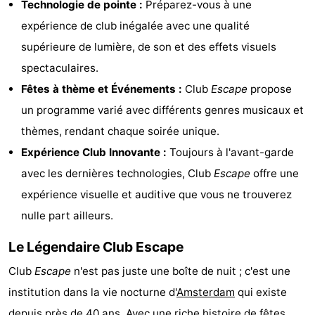
Technologie de pointe :
Préparez-vous à une
Musées
-
expérience de club inégalée avec une qualité
supérieure de lumière, de son et des effets visuels
Monuments
-
spectaculaires.
Églises
-
Fêtes à thème et Événements :
Club
Escape
propose
un programme varié avec différents genres musicaux et
Points
Attractions
thèmes, rendant chaque soirée unique.
de
-
Expérience Club Innovante :
Toujours à l'avant-garde
avec les dernières technologies, Club
Escape
offre une
vue
Croisières
-
expérience visuelle et auditive que vous ne trouverez
Experiences
Villages
nulle part ailleurs.
&
Visites
Le Légendaire Club Escape
Club
Escape
n'est pas juste une boîte de nuit ; c'est une
villes
guidées
Sports
institution dans la vie nocturne d'
Amsterdam
qui existe
-
depuis près de 40 ans. Avec une riche histoire de fêtes