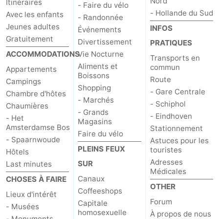
Nord
Itinéraires
- Faire du vélo
- Hollande du Sud
Avec les enfants
- Randonnée
Jeunes adultes
INFOS
Événements
Gratuitement
Divertissement
PRATIQUES
ACCOMMODATIONS
Vie Nocturne
Transports en
Aliments et
commun
Appartements
Boissons
Route
Campings
Shopping
- Gare Centrale
Chambre d'hôtes
- Marchés
- Schiphol
Chaumières
- Grands
- Eindhoven
- Het
Magasins
Amsterdamse Bos
Stationnement
Faire du vélo
- Spaarnwoude
Astuces pour les
PLEINS FEUX
touristes
Hôtels
Adresses
SUR
Last minutes
Médicales
Canaux
CHOSES À FAIRE
OTHER
Coffeeshops
Lieux d'intérêt
Forum
Capitale
- Musées
homosexuelle
À propos de nous
- Monuments