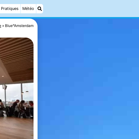
Pratiques
Météo
e
Blue°Amsterdam