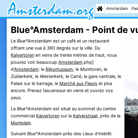
Amsterdam
Pas
Blue°Amsterdam - Point de v
Le
Blue°Amsterdam
est un café et un restaurant
offrant une vue à 360 degrés sur la ville. Du
Kalvertoren
en verre de trente mètres de haut, vous
pouvez voir beaucoup
Amsterdam
.php]
d'
Amsterdam
: le
Rijksmuseum
, le
Munttoren
, le
Zuiderkerk
, le
Westerkerk
, le Carré, la gare centrale, le
Palais sur le barrage, le
Marché aux Fleurs
et plus
encore. Prenez l’ascenseur en verre et ouvrez vos
yeux.
Le
Blue°Amsterdam
est situé au sommet du centre
commercial
Kalvertoren
sur la
Kalverstraat
, près de la
Muntplein
.
Suivant
Blue°Amsterdam
près des Lieux d'intérêt: