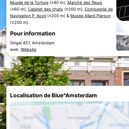
Musée de la Torture
(±40 m),
Marché des fleurs
(±60 m),
Cabinet des chats
(±200 m),
Compagnie de
Navigation P. Kooij
(±200 m) &
Musée Allard Pierson
(±200 m).
Pour information
Singel 457, Amsterdam
web.
Website
Localisation de Blue°Amsterdam