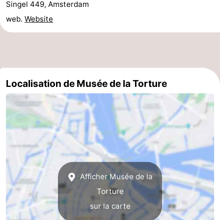
Singel 449, Amsterdam
la
-
web.
Website
ville
Hollande
-
du
Hollande
Pratiques
Nord
du
Forum
Localisation de Musée de la Torture
Sud
Transports
en
Route
commun
Gare
Centrale
Schiphol
Afficher Musée de la
Torture
Eindhoven
sur la carte
Stationnement