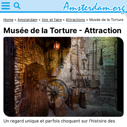
Home
Amsterdam
Home
Amsterdam
Voir et faire
Attractions
Musée de la Torture
Musée de la Torture - Attraction
Itinéraires
Avec
les
Jeunes
enfants
adultes
Gratuitement
Passer
la
Appartements
nuit
Campings
Un regard unique et parfois choquant sur l'histoire des
Chambre