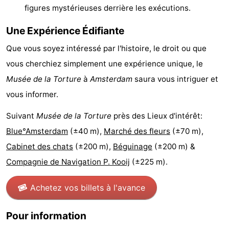
figures mystérieuses derrière les exécutions.
Canaux
Une Expérience Édifiante
Coffeeshops
Que vous soyez intéressé par l'histoire, le droit ou que
Capitale
vous cherchiez simplement une expérience unique, le
Musée de la Torture
à
Amsterdam
saura vous intriguer et
homosexuelle
Quartier
vous informer.
rouge
Histoire
Suivant
Musée de la Torture
près des Lieux d'intérêt:
Ville
Blue°Amsterdam
(±40 m),
Marché des fleurs
(±70 m),
Cabinet des chats
(±200 m),
Béguinage
(±200 m) &
de
Places
Compagnie de Navigation P. Kooij
(±225 m).
diamant
dans
Parcs
Achetez vos billets à l'avance
le
et
Parties
Pour information
centre
jardins
de
Environs