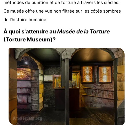
méthodes de punition et de torture à travers les siècles.
d'hôtes
Chaumières
Ce musée offre une vue non filtrée sur les côtés sombres
de l'histoire humaine.
-
À quoi s'attendre au
Musée de la Torture
Het
-
(Torture Museum)?
Amsterdamse
Spaarnwoude
Hôtels
Bos
Last
minutes
Musées
Attractions
Choses
à
Lieux
faire
d'intérêt
-