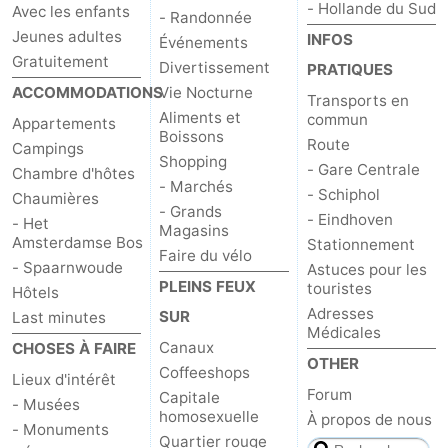
- Hollande du Sud
Avec les enfants
- Randonnée
Jeunes adultes
INFOS
Événements
Gratuitement
Divertissement
PRATIQUES
ACCOMMODATIONS
Vie Nocturne
Transports en
Aliments et
commun
Appartements
Boissons
Route
Campings
Shopping
- Gare Centrale
Chambre d'hôtes
- Marchés
- Schiphol
Chaumières
- Grands
- Eindhoven
- Het
Magasins
Amsterdamse Bos
Stationnement
Faire du vélo
- Spaarnwoude
Astuces pour les
PLEINS FEUX
touristes
Hôtels
Adresses
SUR
Last minutes
Médicales
Canaux
CHOSES À FAIRE
OTHER
Coffeeshops
Lieux d'intérêt
Forum
Capitale
- Musées
homosexuelle
À propos de nous
- Monuments
Quartier rouge