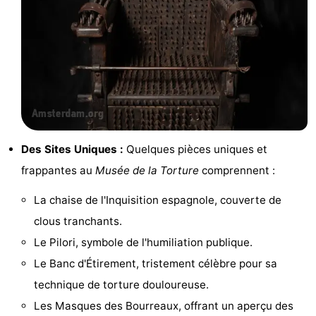
Faire
-
du
Randonnée
Divertissement
vélo
Vie
Nocturne
Aliments
et
Shopping
Des Sites Uniques :
Quelques pièces uniques et
frappantes au
Musée de la Torture
comprennent :
Boissons
-
La chaise de l'Inquisition espagnole, couverte de
Marchés
-
clous tranchants.
Le Pilori, symbole de l'humiliation publique.
Grands
Faire
Le Banc d'Étirement, tristement célèbre pour sa
Magasins
du
Événements
technique de torture douloureuse.
Les Masques des Bourreaux, offrant un aperçu des
vélo
Spécial