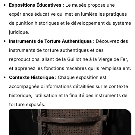
Expositions Éducatives :
Le musée propose une
Musées
-
expérience éducative qui met en lumière les pratiques
Monuments
-
de punition historiques et le développement du système
juridique.
Églises
-
Instruments de Torture Authentiques :
Découvrez des
Points
Attractions
instruments de torture authentiques et des
reproductions, allant de la Guillotine à la Vierge de Fer,
de
-
et apprenez les fonctions macabres qu'ils remplissaient.
vue
Croisières
-
Contexte Historique :
Chaque exposition est
accompagnée d'informations détaillées sur le contexte
Experiences
Villages
historique, l'utilisation et la finalité des instruments de
&
Visites
torture exposés.
villes
guidées
Sports
-