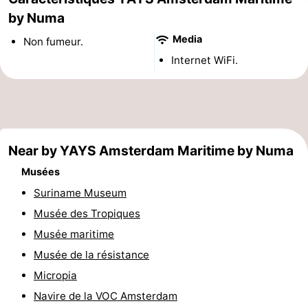
by Numa
Musées
-
Media
Non fumeur.
Monuments
-
Internet WiFi.
Églises
-
Points
Attractions
de
-
Near by YAYS Amsterdam Maritime by Numa
Musées
vue
Croisières
-
Suriname Museum
Experiences
Villages
Musée des Tropiques
Musée maritime
&
Visites
Musée de la résistance
villes
guidées
Sports
Micropia
Navire de la VOC Amsterdam
-