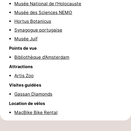
Musée National de l'Holocauste
Faire
-
Musée des Sciences NEMO
Hortus Botanicus
du
Randonnée
Divertissement
Synagogue portugaise
vélo
Vie
Musée Juif
Nocturne
Aliments
Points de vue
Bibliothèque d’Amsterdam
et
Shopping
Attractions
Boissons
-
Artis Zoo
Visites guidées
Marchés
-
Gassan Diamonds
Grands
Faire
Location de vélos
MacBike Bike Rental
Magasins
du
Événements
vélo
Spécial