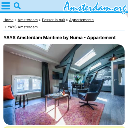
Home
Amsterdam
Home
Amsterdam
Passer la nuit
Appartements
YAYS Amsterdam ...
Itinéraires
YAYS Amsterdam Maritime by Numa - Appartement
Avec
les
Jeunes
enfants
adultes
Gratuitement
Passer
la
Appartements
nuit
Campings
Chambre