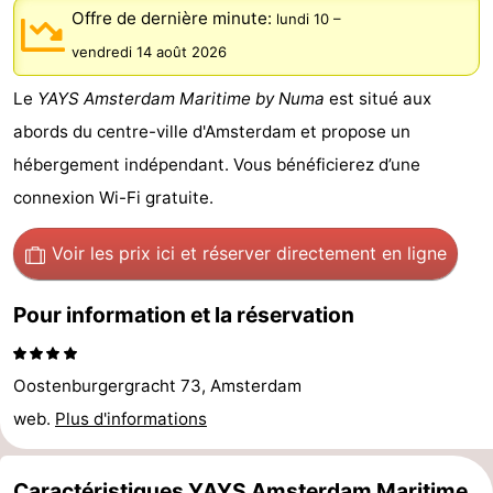
Offre de dernière minute:
lundi 10
–
d'hôtes
Chaumières
vendredi 14 août 2026
-
Le
YAYS Amsterdam Maritime by Numa
est situé aux
Het
-
abords du centre-ville d'Amsterdam et propose un
hébergement indépendant. Vous bénéficierez d’une
Amsterdamse
Spaarnwoude
Hôtels
connexion Wi-Fi gratuite.
Bos
Last
Voir les prix ici
et réserver directement en ligne
minutes
Musées
Pour information et la réservation
Attractions
Choses
Oostenburgergracht 73, Amsterdam
web.
Plus d'informations
à
Lieux
faire
d'intérêt
-
Caractéristiques YAYS Amsterdam Maritime