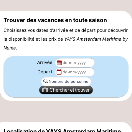
Canaux
Trouver des vacances en toute saison
Coffeeshops
Choisissez vos dates d'arrivée et de départ pour découvrir
Capitale
la disponibilité et les prix de
YAYS Amsterdam Maritime by
Numa
.
homosexuelle
Quartier
rouge
Histoire
Arrivée
Départ
Ville
de
Places
Chercher et trouver
diamant
dans
Parcs
le
et
Parties
centre
jardins
de
Environs
Localisation de YAYS Amsterdam Maritime