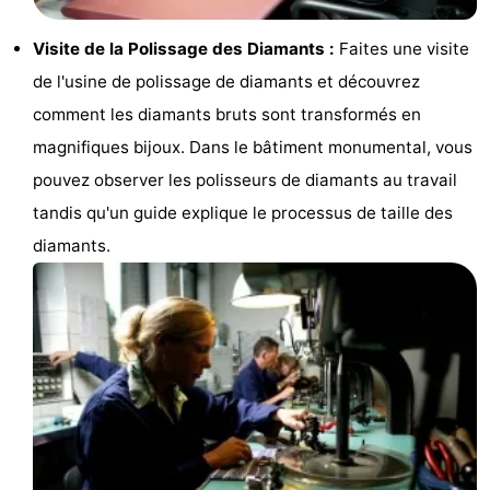
Musées
-
Visite de la Polissage des Diamants :
Faites une visite
Monuments
-
de l'usine de polissage de diamants et découvrez
comment les diamants bruts sont transformés en
Églises
-
magnifiques bijoux. Dans le bâtiment monumental, vous
Points
Attractions
pouvez observer les polisseurs de diamants au travail
tandis qu'un guide explique le processus de taille des
de
-
diamants.
vue
Croisières
-
Experiences
Villages
&
Visites
villes
guidées
Sports
-