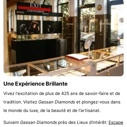
la
-
ville
Hollande
-
du
Hollande
Pratiques
Nord
du
Forum
Sud
Transports
en
Route
Une Expérience Brillante
commun
Gare
Vivez l'excitation de plus de 425 ans de savoir-faire et de
Centrale
Schiphol
tradition. Visitez
Gassan Diamonds
et plongez-vous dans
le monde du luxe, de la beauté et de l'artisanat.
Eindhoven
Suivant
Gassan Diamonds
près des Lieux d'intérêt:
Escape
Stationnement