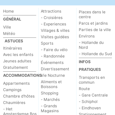
Home
Attractions
Places dans le
centre
- Croisières
GÉNÉRAL
Parcs et jardins
- Experiences
Ville
Parties de la ville
Villages & villes
Météo
Environs
Visites guidées
ASTUCES
- Hollande du
Sports
Nord
Itinéraires
- Faire du vélo
- Hollande du Sud
Avec les enfants
- Randonnée
Jeunes adultes
INFOS
Événements
Gratuitement
Divertissement
PRATIQUES
ACCOMMODATIONS
Vie Nocturne
Transports en
Aliments et
commun
Appartements
Boissons
Route
Campings
Shopping
- Gare Centrale
Chambre d'hôtes
- Marchés
- Schiphol
Chaumières
- Grands
- Eindhoven
- Het
Magasins
Amsterdamse Bos
Stationnement