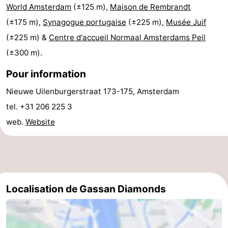
World Amsterdam
(±125 m),
Maison de Rembrandt
Astuces
(±175 m),
Synagogue portugaise
(±225 m),
Musée Juif
(±225 m) &
Centre d'accueil Normaal Amsterdams Peil
pour
Adresses
(±300 m).
les
Médicales
Météo
Pour information
touristes
Contact
Nieuwe Uilenburgerstraat 173-175, Amsterdam
tel. +31 206 225 3
Us
web.
Website
Localisation de Gassan Diamonds