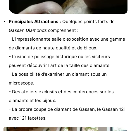
Canaux
Principales Attractions :
Quelques points forts de
Coffeeshops
Gassan Diamonds
comprennent :
Capitale
- L'impressionnante salle d'exposition avec une gamme
de diamants de haute qualité et de bijoux.
homosexuelle
Quartier
- L'usine de polissage historique où les visiteurs
rouge
Histoire
peuvent découvrir l'art de la taille des diamants.
- La possibilité d'examiner un diamant sous un
Ville
microscope.
de
Places
- Des ateliers exclusifs et des conférences sur les
diamants et les bijoux.
diamant
dans
Parcs
- La propre coupe de diamant de Gassan, le Gassan 121
le
et
Parties
avec 121 facettes.
centre
jardins
de
Environs