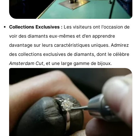
Faire
-
du
Randonnée
Divertissement
Collections Exclusives :
Les visiteurs ont l'occasion de
vélo
Vie
voir des diamants eux-mêmes et d'en apprendre
davantage sur leurs caractéristiques uniques. Admirez
Nocturne
Aliments
des collections exclusives de diamants, dont le célèbre
et
Shopping
Amsterdam Cut
, et une large gamme de bijoux.
Boissons
-
Marchés
-
Grands
Faire
Magasins
du
Événements
vélo
Spécial