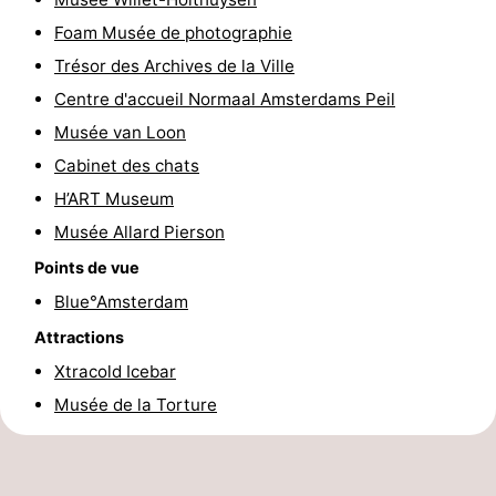
Faire
-
Foam Musée de photographie
Trésor des Archives de la Ville
du
Randonnée
Divertissement
Centre d'accueil Normaal Amsterdams Peil
vélo
Vie
Musée van Loon
Cabinet des chats
Nocturne
Aliments
H’ART Museum
et
Shopping
Musée Allard Pierson
Points de vue
Boissons
-
Blue°Amsterdam
Marchés
-
Attractions
Xtracold Icebar
Grands
Faire
Musée de la Torture
Magasins
du
Événements
vélo
Spécial