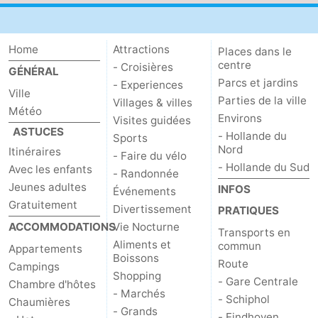
Home
Attractions
Places dans le
centre
- Croisières
GÉNÉRAL
Parcs et jardins
- Experiences
Ville
Parties de la ville
Villages & villes
Météo
Environs
Visites guidées
ASTUCES
- Hollande du
Sports
Nord
Itinéraires
- Faire du vélo
- Hollande du Sud
Avec les enfants
- Randonnée
Jeunes adultes
INFOS
Événements
Gratuitement
Divertissement
PRATIQUES
ACCOMMODATIONS
Vie Nocturne
Transports en
Aliments et
commun
Appartements
Boissons
Route
Campings
Shopping
- Gare Centrale
Chambre d'hôtes
- Marchés
- Schiphol
Chaumières
- Grands
- Eindhoven