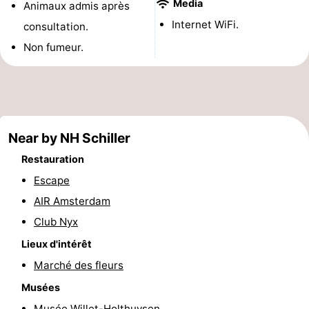
Media
Animaux admis après
Musées
-
Internet WiFi.
consultation.
Non fumeur.
Monuments
-
Églises
-
Points
Attractions
Near by NH Schiller
de
-
Restauration
vue
Croisières
-
Escape
AIR Amsterdam
Experiences
Villages
Club Nyx
&
Visites
Lieux d'intérêt
Marché des fleurs
villes
guidées
Sports
Musées
-
Musée Willet-Holthuysen