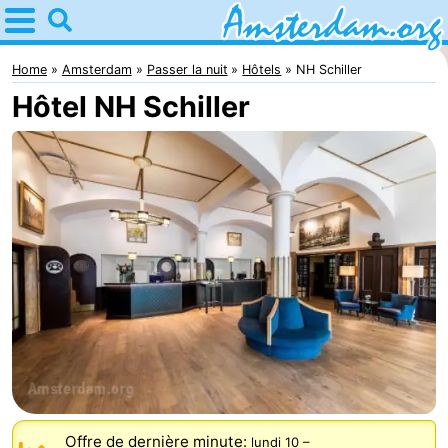
Home
Amsterdam
Home
Amsterdam
Passer la nuit
Hôtels
NH Schiller
Hôtel NH Schiller
Itinéraires
Avec
les
Jeunes
enfants
adultes
Gratuitement
Passer
la
Appartements
nuit
Campings
Chambre
Offre de dernière minute:
lundi 10
–