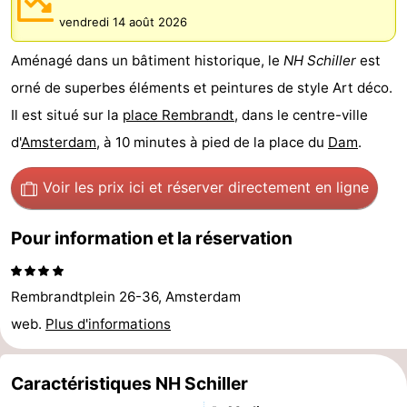
d'hôtes
Chaumières
vendredi 14 août 2026
Aménagé dans un bâtiment historique, le
NH Schiller
est
-
orné de superbes éléments et peintures de style Art déco.
Het
-
Il est situé sur la
place Rembrandt
, dans le centre-ville
d'
Amsterdam
, à 10 minutes à pied de la place du
Dam
.
Amsterdamse
Spaarnwoude
Hôtels
Bos
Last
Voir les prix ici
et réserver directement en ligne
minutes
Musées
Pour information et la réservation
Attractions
Rembrandtplein 26-36, Amsterdam
Choses
web.
Plus d'informations
à
Lieux
Caractéristiques NH Schiller
faire
d'intérêt
-