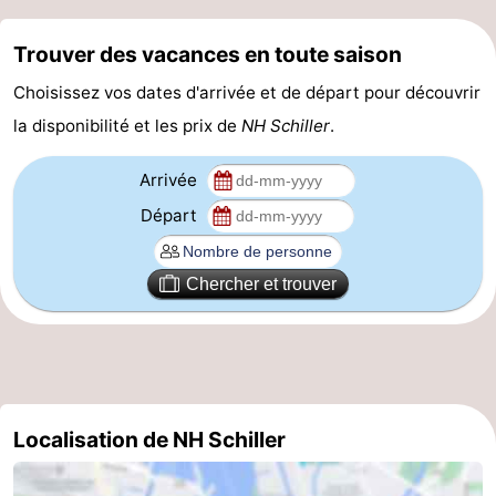
Canaux
Trouver des vacances en toute saison
Coffeeshops
Choisissez vos dates d'arrivée et de départ pour découvrir
la disponibilité et les prix de
NH Schiller
.
Capitale
Arrivée
homosexuelle
Quartier
Départ
rouge
Histoire
Ville
Chercher et trouver
de
Places
diamant
dans
Parcs
le
et
Parties
Localisation de NH Schiller
centre
jardins
de
Environs