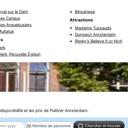
oyal sur le Dam
Béguinage
es Canaux
Attractions
des Arquebusiers
Madame Tussauds
ltatuli
Dungeon Amsterdam
ts
Ripley’s Believe It or Not!
erk
erk (Nouvelle Église)
isponibilité et les prix de
Pulitzer Amsterdam
.
Chercher et trouver