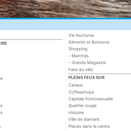
Vie Nocturne
Aliments et Boissons
IRE
Shopping
- Marchés
- Grands Magasins
Faire du vélo
PLEINS FEUX SUR
ue
Canaux
Coffeeshops
Capitale homosexuelle
es
Quartier rouge
es
Histoire
Ville de diamant
o
Places dans le centre