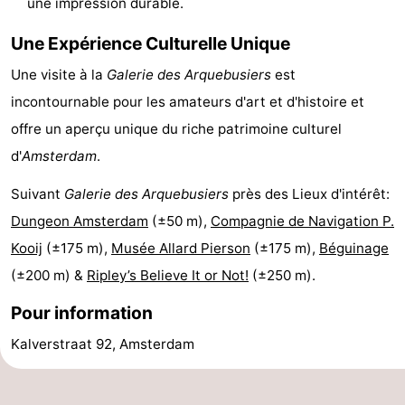
une impression durable.
Canaux
Une Expérience Culturelle Unique
Coffeeshops
Une visite à la
Galerie des Arquebusiers
est
incontournable pour les amateurs d'art et d'histoire et
Capitale
offre un aperçu unique du riche patrimoine culturel
homosexuelle
Quartier
d'
Amsterdam
.
rouge
Histoire
Suivant
Galerie des Arquebusiers
près des Lieux d'intérêt:
Dungeon Amsterdam
(±50 m),
Compagnie de Navigation P.
Ville
Kooij
(±175 m),
Musée Allard Pierson
(±175 m),
Béguinage
de
Places
(±200 m) &
Ripley’s Believe It or Not!
(±250 m).
Pour information
diamant
dans
Parcs
Kalverstraat 92, Amsterdam
le
et
Parties
centre
jardins
de
Environs