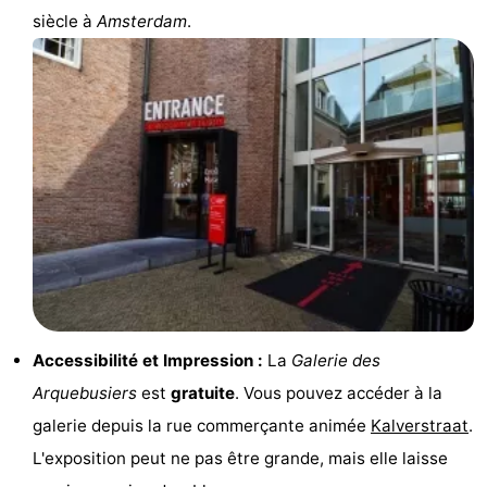
siècle à
Amsterdam
.
Faire
-
du
Randonnée
Divertissement
vélo
Vie
Nocturne
Aliments
et
Shopping
Boissons
-
Marchés
-
Accessibilité et Impression :
La
Galerie des
Grands
Faire
Arquebusiers
est
gratuite
. Vous pouvez accéder à la
Magasins
du
Événements
galerie depuis la rue commerçante animée
Kalverstraat
.
L'exposition peut ne pas être grande, mais elle laisse
vélo
Spécial