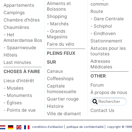
Aliments et
commun
Appartements
Boissons
Route
Campings
Shopping
- Gare Centrale
Chambre d'hôtes
- Marchés
- Schiphol
Chaumières
- Grands
- Eindhoven
- Het
Magasins
Amsterdamse Bos
Stationnement
Faire du vélo
- Spaarnwoude
Astuces pour les
PLEINS FEUX
touristes
Hôtels
Adresses
SUR
Last minutes
Médicales
Canaux
CHOSES À FAIRE
OTHER
Coffeeshops
Lieux d'intérêt
Forum
Capitale
- Musées
homosexuelle
À propos de nous
- Monuments
Quartier rouge
- Églises
Histoire
- Points de vue
Contact Us
Ville de diamant
conditions d‘utilisation
|
politique de confidentialité
|
copyright © 1999