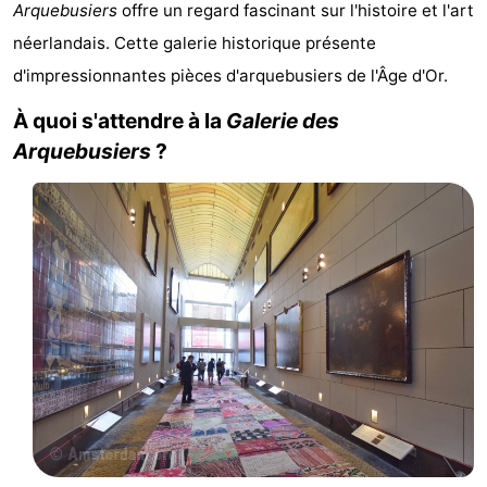
Arquebusiers
offre un regard fascinant sur l'histoire et l'art
d'hôtes
Chaumières
néerlandais. Cette galerie historique présente
d'impressionnantes pièces d'arquebusiers de l'Âge d'Or.
-
À quoi s'attendre à la
Galerie des
Het
-
Arquebusiers
?
Amsterdamse
Spaarnwoude
Hôtels
Bos
Last
minutes
Musées
Attractions
Choses
à
Lieux
faire
d'intérêt
-