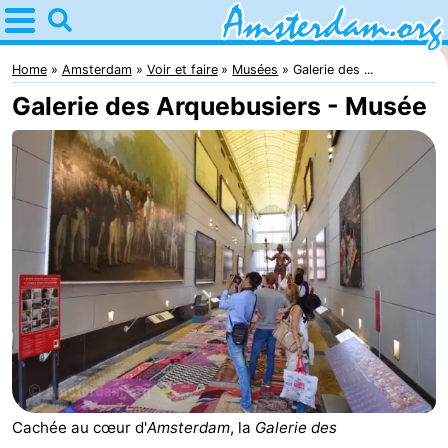
Home
Amsterdam
Home
Amsterdam
Voir et faire
Musées
Galerie des ...
Galerie des Arquebusiers - Musée
Itinéraires
Avec
les
Jeunes
enfants
adultes
Gratuitement
Passer
la
Appartements
nuit
Campings
Cachée au cœur d'
Amsterdam
, la
Galerie des
Chambre