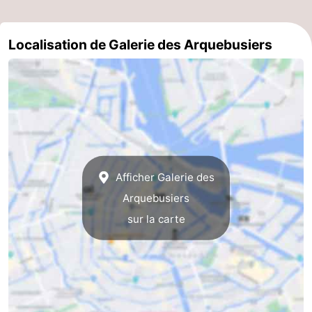
la
-
Localisation de Galerie des Arquebusiers
ville
Hollande
-
du
Hollande
Pratiques
Nord
du
Forum
Sud
Transports
Afficher Galerie des
en
Route
Arquebusiers
commun
Gare
sur la carte
Centrale
Schiphol
Eindhoven
Stationnement