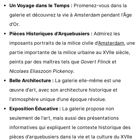
Un Voyage dans le Temps :
Promenez-vous dans la
Musées
-
galerie et découvrez la vie à
Amsterdam
pendant l'Âge
Monuments
-
d'Or.
Pièces Historiques d'Arquebusiers :
Admirez les
Églises
-
imposants portraits de la milice civile d'
Amsterdam
, une
Points
Attractions
partie importante de la milice urbaine au XVIIe siècle,
peints par des maîtres tels que
Govert Flinck
et
de
-
Nicolaes Eliaszoon Pickenoy
.
vue
Croisières
-
Belle Architecture :
La galerie elle-même est une
œuvre d'art, avec son architecture historique et
Experiences
Villages
l'atmosphère unique d'une époque révolue.
&
Visites
Exposition Éducative :
La galerie propose non
seulement de l'art, mais aussi des présentations
villes
guidées
Sports
informatives qui expliquent le contexte historique des
-
pièces d'arquebusiers dans la vie et la culture du XVIIe