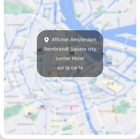
la
-
ville
Hollande
-
du
Hollande
Pratiques
Afficher Amsterdam
Rembrandt Square city
Nord
du
Forum
center Hotel
Sud
Transports
sur la carte
en
Route
commun
Gare
Centrale
Schiphol
Eindhoven
Stationnement