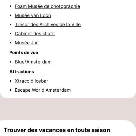
Foam Musée de photographie
Faire
-
Musée van Loon
du
Randonnée
Divertissement
Trésor des Archives de la Ville
Cabinet des chats
vélo
Vie
Musée Juif
Nocturne
Aliments
Points de vue
Blue°Amsterdam
et
Shopping
Attractions
Boissons
-
Xtracold Icebar
Escape World Amsterdam
Marchés
-
Grands
Faire
Magasins
du
Événements
Trouver des vacances en toute saison
vélo
Spécial