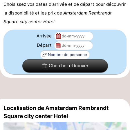
Choisissez vos dates d'arrivée et de départ pour découvrir
Canaux
la disponibilité et les prix de
Amsterdam Rembrandt
Square city center Hotel
.
Coffeeshops
Capitale
Arrivée
Départ
homosexuelle
Quartier
rouge
Histoire
Chercher et trouver
Ville
de
Places
diamant
dans
Parcs
Localisation de Amsterdam Rembrandt
le
et
Parties
Square city center Hotel
centre
jardins
de
Environs