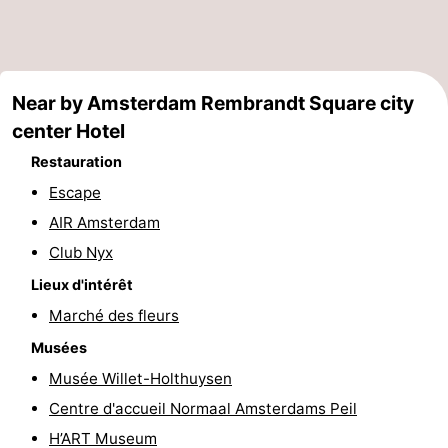
Musées
-
Monuments
-
Near by Amsterdam Rembrandt Square city
Églises
-
center Hotel
Points
Attractions
Restauration
Escape
de
-
AIR Amsterdam
vue
Croisières
-
Club Nyx
Lieux d'intérêt
Experiences
Villages
Marché des fleurs
&
Visites
Musées
Musée Willet-Holthuysen
villes
guidées
Sports
Centre d'accueil Normaal Amsterdams Peil
-
H’ART Museum