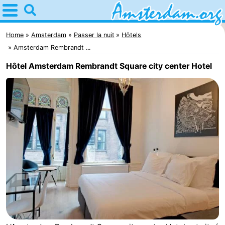
Home
Amsterdam
Home
Amsterdam
Passer la nuit
Hôtels
Amsterdam Rembrandt ...
Itinéraires
Hôtel Amsterdam Rembrandt Square city center Hotel
Avec
les
Jeunes
enfants
adultes
Gratuitement
Passer
la
Appartements
nuit
Campings
Chambre