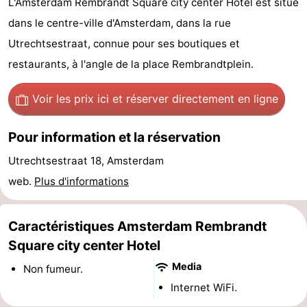
L'Amsterdam Rembrandt Square city center Hotel est situé
d'hôtes
Chaumières
dans le centre-ville d'Amsterdam, dans la rue
Utrechtsestraat, connue pour ses boutiques et
-
restaurants, à l'angle de la place Rembrandtplein.
Het
-
Voir les prix ici
et réserver directement en ligne
Amsterdamse
Spaarnwoude
Hôtels
Pour information et la réservation
Bos
Last
Utrechtsestraat 18, Amsterdam
minutes
Musées
web.
Plus d'informations
Attractions
Caractéristiques Amsterdam Rembrandt
Choses
Square city center Hotel
à
Lieux
Media
Non fumeur.
Internet WiFi.
faire
d'intérêt
-