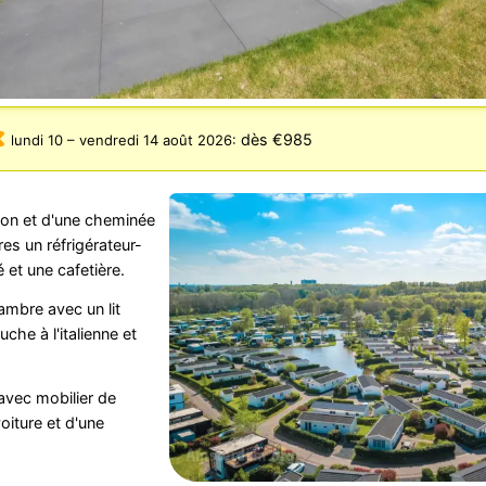
dès €985
lundi 10
–
vendredi 14 août 2026
:
sion et d'une cheminée
es un réfrigérateur-
 et une cafetière.
ambre avec un lit
che à l'italienne et
 avec mobilier de
oiture et d'une