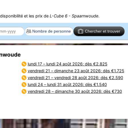
isponibilité et les prix de
L-Cube 6 - Spaarnwoude
.
Chercher et trouver
arnwoude
lundi 17
–
lundi 24 août 2026
: dès €2.825
vendredi 21
–
dimanche 23 août 2026
: dès €1.725
vendredi 21
–
vendredi 28 août 2026
: dès €2.590
lundi 24
–
lundi 31 août 2026
: dès €1.540
vendredi 28
–
dimanche 30 août 2026
: dès €730