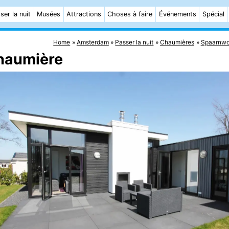
ser la nuit
Musées
Attractions
Choses à faire
Événements
Spécial
Home
Amsterdam
Passer la nuit
Chaumières
Spaarnw
haumière