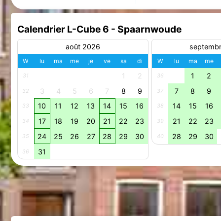
Calendrier L-Cube 6 - Spaarnwoude
août 2026
septemb
W
lu
ma
me
je
ve
sa
di
W
lu
ma
me
1
2
1
2
31
36
3
4
5
6
7
8
9
7
8
9
32
37
10
11
12
13
14
15
16
14
15
16
33
38
17
18
19
20
21
22
23
21
22
23
34
39
24
25
26
27
28
29
30
28
29
30
35
40
31
36