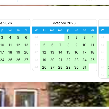
re 2026
octobre 2026
je
ve
sa
di
W
lu
ma
me
je
ve
sa
di
W
3
4
5
6
1
2
3
4
40
44
10
11
12
13
5
6
7
8
9
10
11
41
45
17
18
19
20
12
13
14
15
16
17
18
42
46
24
25
26
27
19
20
21
22
23
24
25
43
47
26
27
28
29
30
31
44
48
49