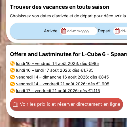
Trouver des vacances en toute saison
Choisissez vos dates d'arrivée et de départ pour découvrir la d
Arrivée
Départ
Offers and Lastminutes for L-Cube 6 - Spa
lundi 10
–
vendredi 14 août 2026
: dès €985
lundi 10
–
lundi 17 août 2026
: dès €1.785
vendredi 14
–
dimanche 16 août 2026
: dès €845
vendredi 14
–
vendredi 21 août 2026
: dès €1.905
lundi 17
–
vendredi 21 août 2026
: dès €1.115
Voir les prix ici
et réserver directement en ligne