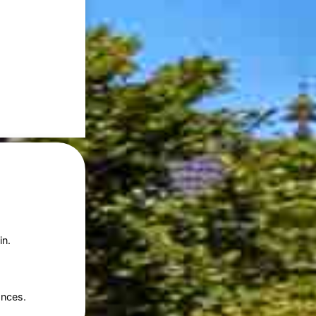
in.
ances.