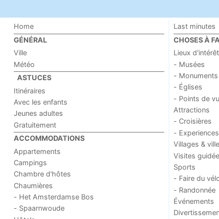
Home
Last minutes
GÉNÉRAL
CHOSES À FA
Ville
Lieux d'intérêt
Météo
- Musées
- Monuments
ASTUCES
- Églises
Itinéraires
- Points de v
Avec les enfants
Attractions
Jeunes adultes
- Croisières
Gratuitement
- Experiences
ACCOMMODATIONS
Villages & vill
Appartements
Visites guidé
Campings
Sports
Chambre d'hôtes
- Faire du vél
Chaumières
- Randonnée
- Het Amsterdamse Bos
Événements
- Spaarnwoude
Divertissemen