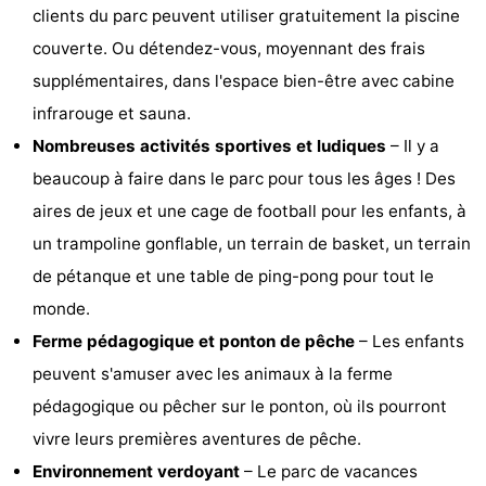
clients du parc peuvent utiliser gratuitement la piscine
Faire
-
couverte. Ou détendez-vous, moyennant des frais
du
Randonnée
Divertissement
supplémentaires, dans l'espace bien-être avec cabine
infrarouge et sauna.
vélo
Vie
Nombreuses activités sportives et ludiques
– Il y a
Nocturne
Aliments
beaucoup à faire dans le parc pour tous les âges ! Des
aires de jeux et une cage de football pour les enfants, à
et
Shopping
un trampoline gonflable, un terrain de basket, un terrain
Boissons
-
de pétanque et une table de ping-pong pour tout le
monde.
Marchés
-
Ferme pédagogique et ponton de pêche
– Les enfants
Grands
Faire
peuvent s'amuser avec les animaux à la ferme
pédagogique ou pêcher sur le ponton, où ils pourront
Magasins
du
Événements
vivre leurs premières aventures de pêche.
vélo
Spécial
Environnement verdoyant
– Le parc de vacances