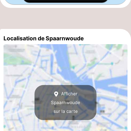
Astuces
pour
Adresses
les
Médicales
Météo
Localisation de Spaarnwoude
touristes
Contact
Us
Afficher
Spaarnwoude
sur la carte