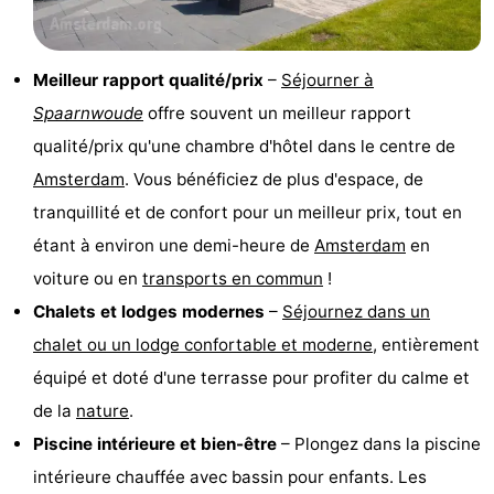
Musées
-
Monuments
-
Meilleur rapport qualité/prix
–
Séjourner à
Spaarnwoude
offre souvent un meilleur rapport
Églises
-
qualité/prix qu'une chambre d'hôtel dans le centre de
Points
Attractions
Amsterdam
. Vous bénéficiez de plus d'espace, de
tranquillité et de confort pour un meilleur prix, tout en
de
-
étant à environ une demi-heure de
Amsterdam
en
vue
Croisières
-
voiture ou en
transports en commun
!
Chalets et lodges modernes
–
Séjournez dans un
Experiences
Villages
chalet ou un lodge confortable et moderne
, entièrement
&
Visites
équipé et doté d'une terrasse pour profiter du calme et
de la
nature
.
villes
guidées
Sports
Piscine intérieure et bien-être
– Plongez dans la piscine
-
intérieure chauffée avec bassin pour enfants. Les