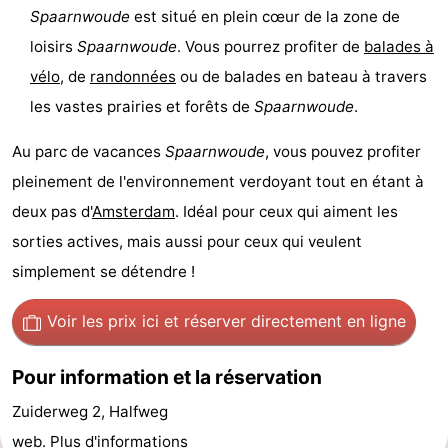
Spaarnwoude
est situé en plein cœur de la zone de
Canaux
loisirs
Spaarnwoude
. Vous pourrez profiter de
balades à
Coffeeshops
vélo
, de
randonnées
ou de balades en bateau à travers
les vastes prairies et forêts de
Spaarnwoude
.
Capitale
Au parc de vacances
Spaarnwoude
, vous pouvez profiter
homosexuelle
Quartier
pleinement de l'environnement verdoyant tout en étant à
rouge
Histoire
deux pas d'
Amsterdam
. Idéal pour ceux qui aiment les
sorties actives, mais aussi pour ceux qui veulent
Ville
simplement se détendre !
de
Places
Voir les prix ici
et réserver directement en ligne
diamant
dans
Parcs
Pour information et la réservation
le
et
Parties
Zuiderweg 2, Halfweg
centre
jardins
de
Environs
web.
Plus d'informations