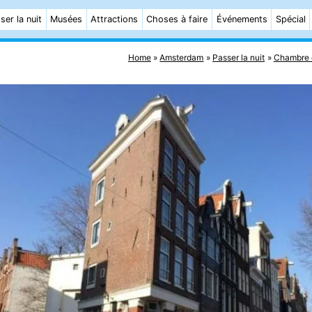
ser la nuit
Musées
Attractions
Choses à faire
Événements
Spécial
Home
Amsterdam
Passer la nuit
Chambre 