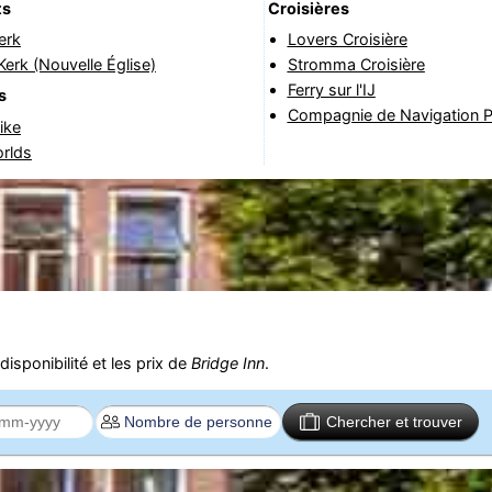
ts
Croisières
erk
Lovers Croisière
erk (Nouvelle Église)
Stromma Croisière
Ferry sur l'IJ
s
Compagnie de Navigation P
ike
rlds
isponibilité et les prix de
Bridge Inn
.
Chercher et trouver