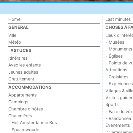
Home
Last minutes
GÉNÉRAL
CHOSES À FA
Ville
Lieux d'intérêt
Météo
- Musées
- Monuments
ASTUCES
- Églises
Itinéraires
- Points de v
Avec les enfants
Attractions
Jeunes adultes
- Croisières
Gratuitement
- Experiences
ACCOMMODATIONS
Villages & vill
Appartements
Visites guidé
Campings
Sports
Chambre d'hôtes
- Faire du vél
Chaumières
- Randonnée
- Het Amsterdamse Bos
Événements
- Spaarnwoude
Divertissemen