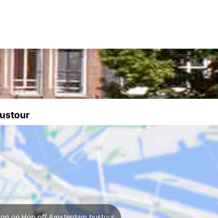
bustour
Hop on Hop off Amsterdam bustour