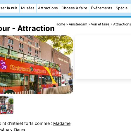
ser la nuit
Musées
Attractions
Choses à faire
Événements
Spécial
Home
Amsterdam
Voir et faire
Attractions
ur - Attraction
int d'intérêt forts comme :
Madame
é aux Fleurs
.