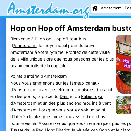
Amsterdam
Pas
Hop on Hop off Amsterdam busto
Bienvenue à l'Hop on-Hop off tour bus
d'
Amsterdam
, le moyen idéal pour découvrir
Amsterdam
à votre rythme. Profitez de cette visite
de la ville unique alors que nous passons par les plus
beaux endroits de la capitale.
Points d'intérêt d'Amsterdam
Nous vous emmenons sur les fameux
canaux
d'
Amsterdam
, avec ses élégantes maisons du canal
et des ponts, la place du
Dam
et du
Palais royal
d'Amsterdam
et un des plus anciens moulins à vent
d'
Amsterdam
. Lorsque vous voulez voir un point
d'intérêt de plus près, vous pouvez sortir du bus
pour le visiter. Assurez-vous que vous ne manquez pas les po
Tussauds
, le
Red Light District
, le Musée van Gogh et le
March