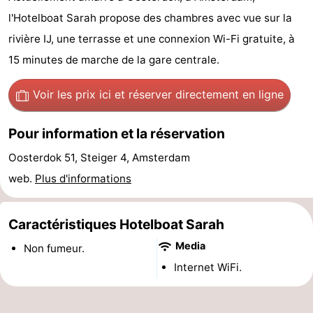
d'hôtes
Chaumières
l'Hotelboat Sarah propose des chambres avec vue sur la
rivière IJ, une terrasse et une connexion Wi-Fi gratuite, à
-
15 minutes de marche de la gare centrale.
Het
-
Voir les prix ici
et réserver directement en ligne
Amsterdamse
Spaarnwoude
Hôtels
Pour information et la réservation
Bos
Last
Oosterdok 51, Steiger 4, Amsterdam
minutes
Musées
web.
Plus d'informations
Attractions
Caractéristiques Hotelboat Sarah
Choses
Media
Non fumeur.
Internet WiFi.
à
Lieux
faire
d'intérêt
-