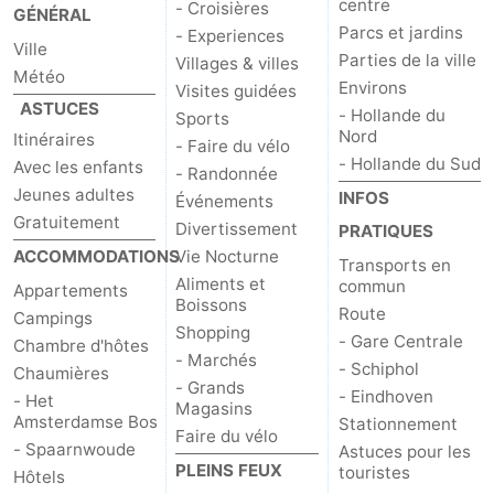
centre
- Croisières
GÉNÉRAL
Parcs et jardins
- Experiences
Ville
Parties de la ville
Villages & villes
Météo
Environs
Visites guidées
ASTUCES
- Hollande du
Sports
Nord
Itinéraires
- Faire du vélo
- Hollande du Sud
Avec les enfants
- Randonnée
Jeunes adultes
INFOS
Événements
Gratuitement
Divertissement
PRATIQUES
ACCOMMODATIONS
Vie Nocturne
Transports en
Aliments et
commun
Appartements
Boissons
Route
Campings
Shopping
- Gare Centrale
Chambre d'hôtes
- Marchés
- Schiphol
Chaumières
- Grands
- Eindhoven
- Het
Magasins
Amsterdamse Bos
Stationnement
Faire du vélo
- Spaarnwoude
Astuces pour les
PLEINS FEUX
touristes
Hôtels