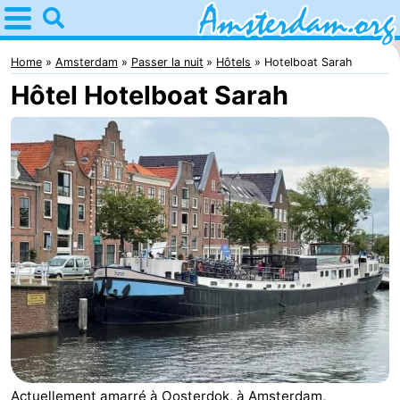
Home
Amsterdam
Home
Amsterdam
Passer la nuit
Hôtels
Hotelboat Sarah
Hôtel Hotelboat Sarah
Itinéraires
Avec
les
Jeunes
enfants
adultes
Gratuitement
Passer
la
Appartements
nuit
Campings
Chambre
Actuellement amarré à Oosterdok, à Amsterdam,