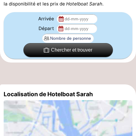
la disponibilité et les prix de
Hotelboat Sarah
.
Canaux
Arrivée
Coffeeshops
Départ
Capitale
homosexuelle
Quartier
Chercher et trouver
rouge
Histoire
Ville
de
Places
Localisation de Hotelboat Sarah
diamant
dans
Parcs
le
et
Parties
centre
jardins
de
Environs