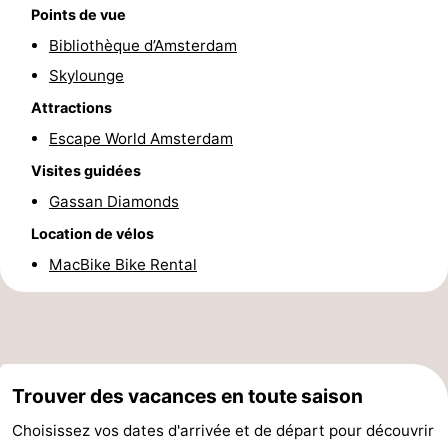
Points de vue
Faire
-
Bibliothèque d’Amsterdam
du
Randonnée
Divertissement
Skylounge
Attractions
vélo
Vie
Escape World Amsterdam
Nocturne
Aliments
Visites guidées
Gassan Diamonds
et
Shopping
Location de vélos
Boissons
-
MacBike Bike Rental
Marchés
-
Grands
Faire
Magasins
du
Événements
Trouver des vacances en toute saison
Choisissez vos dates d'arrivée et de départ pour découvrir
vélo
Spécial