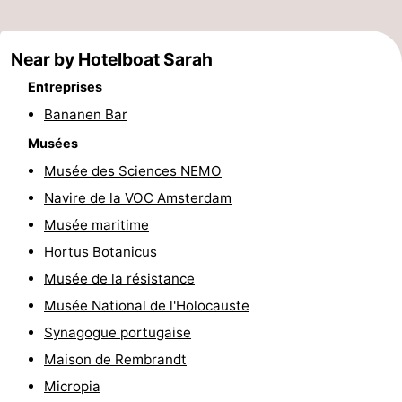
Musées
-
Near by Hotelboat Sarah
Monuments
-
Entreprises
Églises
-
Bananen Bar
Musées
Points
Attractions
Musée des Sciences NEMO
de
-
Navire de la VOC Amsterdam
Musée maritime
vue
Croisières
-
Hortus Botanicus
Experiences
Villages
Musée de la résistance
Musée National de l'Holocauste
&
Visites
Synagogue portugaise
villes
guidées
Sports
Maison de Rembrandt
Micropia
-