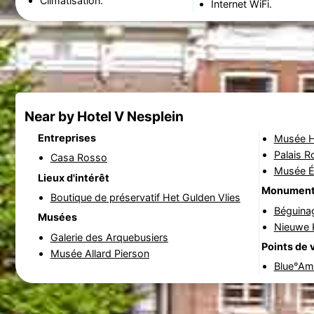
Climatisation.
Internet WiFi.
Near by Hotel V Nesplein
Entreprises
Musée H
Palais R
Casa Rosso
Musée É
Lieux d'intérêt
Monumen
Boutique de préservatif Het Gulden Vlies
Béguina
Musées
Nieuwe K
Galerie des Arquebusiers
Points de 
Musée Allard Pierson
Blue°Am