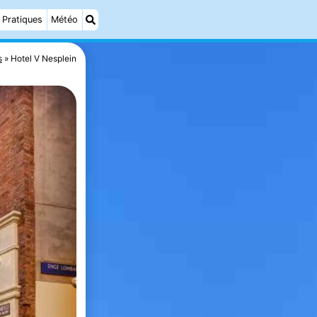
Pratiques
Météo
s
Hotel V Nesplein