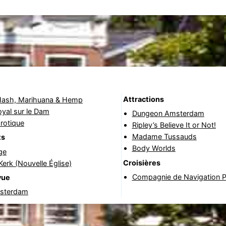
Attractions
ash, Marihuana & Hemp
oyal sur le Dam
Dungeon Amsterdam
rotique
Ripley’s Believe It or Not!
Madame Tussauds
ts
Body Worlds
ge
Croisières
erk (Nouvelle Église)
Compagnie de Navigation P.
vue
sterdam