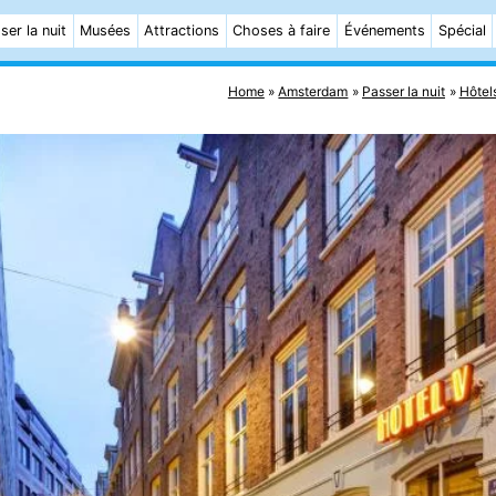
ser la nuit
Musées
Attractions
Choses à faire
Événements
Spécial
Home
Amsterdam
Passer la nuit
Hôtel