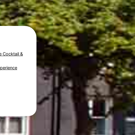
e Cocktail &
perience