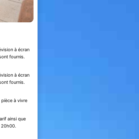
vision à écran
sont fournis.
vision à écran
sont fournis.
pièce à vivre
rif ainsi que
à 20h00.