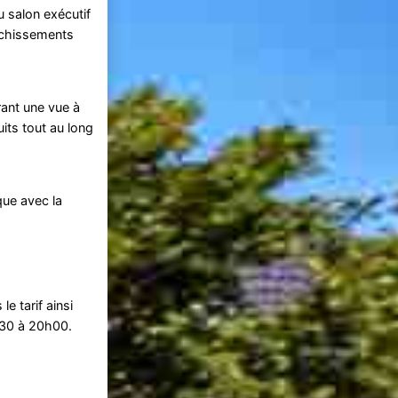
 salon exécutif
aîchissements
rant une vue à
its tout au long
que avec la
e tarif ainsi
h30 à 20h00.