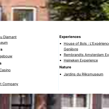
Experiences
u Diamant
seum
House of Bols : L'Expérienc
Genièvre
ts
Rembrandts Amsterdam Ex
tgebouw
Heineken Experience
s
Nature
 Casino
Jardins du Rijksmuseum
at Company