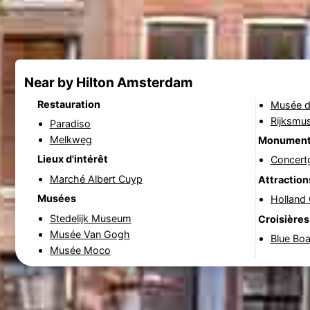
Near by Hilton Amsterdam
Restauration
Musée d
Rijksmu
Paradiso
Melkweg
Monumen
Lieux d'intérêt
Concer
Marché Albert Cuyp
Attraction
Musées
Holland
Stedelijk Museum
Croisières
Musée Van Gogh
Blue Bo
Musée Moco