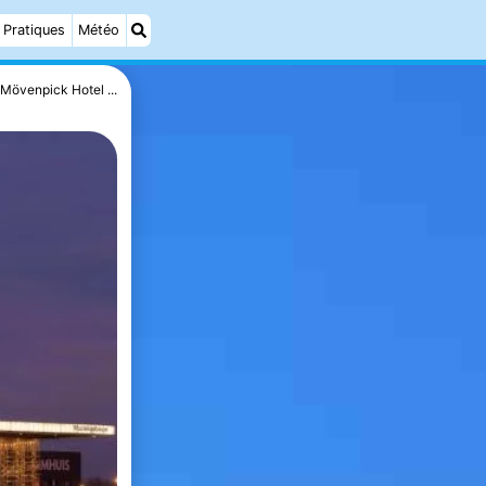
Pratiques
Météo
Mövenpick Hotel ...