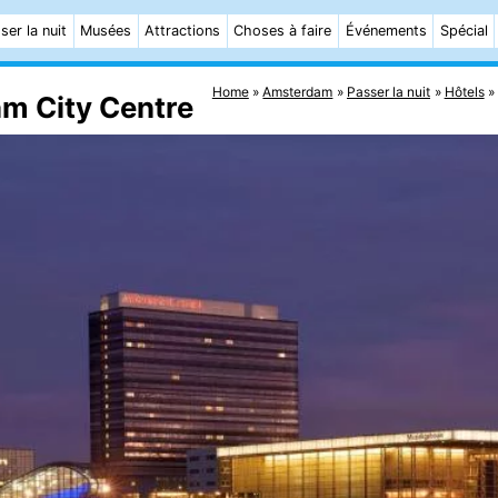
ser la nuit
Musées
Attractions
Choses à faire
Événements
Spécial
Home
Amsterdam
Passer la nuit
Hôtels
m City Centre