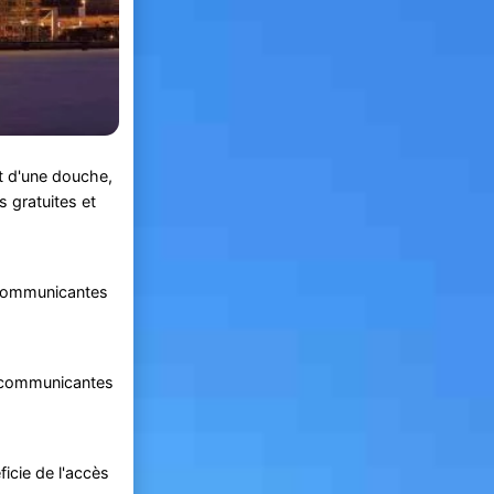
et d'une douche,
 gratuites et
s communicantes
s communicantes
icie de l'accès