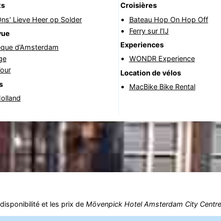
ts
Croisières
ns' Lieve Heer op Solder
Bateau Hop On Hop Off
Ferry sur l'IJ
vue
Experiences
hèque d’Amsterdam
ge
WONDR Experience
our
Location de vélos
s
MacBike Bike Rental
Holland
isponibilité et les prix de
Mövenpick Hotel Amsterdam City Centr