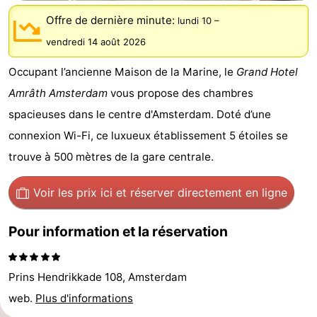
d'hôtes
Chaumières
Offre de dernière minute:
lundi 10
–
vendredi 14 août 2026
-
Occupant l’ancienne Maison de la Marine, le
Grand Hotel
Het
-
Amrâth Amsterdam
vous propose des chambres
Amsterdamse
Spaarnwoude
Hôtels
spacieuses dans le centre d'Amsterdam. Doté d’une
connexion Wi-Fi, ce luxueux établissement 5 étoiles se
Bos
Last
trouve à 500 mètres de la gare centrale.
minutes
Musées
Voir les prix ici
et réserver directement en ligne
Attractions
Pour information et la réservation
Choses
à
Lieux
Prins Hendrikkade 108, Amsterdam
web.
Plus d'informations
faire
d'intérêt
-