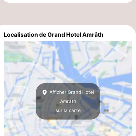
la
-
ville
Hollande
-
Localisation de Grand Hotel Amrâth
du
Hollande
Pratiques
Nord
du
Forum
Sud
Transports
en
Route
commun
Gare
Afficher Grand Hotel
Amrâth
Centrale
Schiphol
sur la carte
Eindhoven
Stationnement