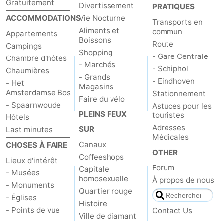
Gratuitement
Divertissement
PRATIQUES
ACCOMMODATIONS
Vie Nocturne
Transports en
Aliments et
commun
Appartements
Boissons
Route
Campings
Shopping
- Gare Centrale
Chambre d'hôtes
- Marchés
- Schiphol
Chaumières
- Grands
- Eindhoven
- Het
Magasins
Amsterdamse Bos
Stationnement
Faire du vélo
- Spaarnwoude
Astuces pour les
PLEINS FEUX
touristes
Hôtels
Adresses
SUR
Last minutes
Médicales
Canaux
CHOSES À FAIRE
OTHER
Coffeeshops
Lieux d'intérêt
Forum
Capitale
- Musées
homosexuelle
À propos de nous
- Monuments
Quartier rouge
- Églises
Histoire
- Points de vue
Contact Us
Ville de diamant