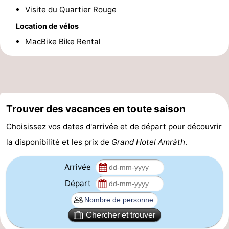
Visite du Quartier Rouge
Canaux
Location de vélos
Coffeeshops
MacBike Bike Rental
Capitale
homosexuelle
Quartier
rouge
Histoire
Trouver des vacances en toute saison
Choisissez vos dates d'arrivée et de départ pour découvrir
Ville
la disponibilité et les prix de
Grand Hotel Amrâth
.
de
Places
Arrivée
diamant
dans
Parcs
Départ
le
et
Parties
Chercher et trouver
centre
jardins
de
Environs