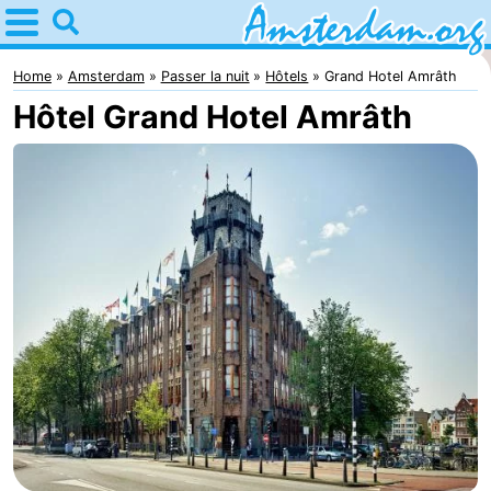
Home
Amsterdam
Home
Amsterdam
Passer la nuit
Hôtels
Grand Hotel Amrâth
Hôtel Grand Hotel Amrâth
Itinéraires
Avec
les
Jeunes
enfants
adultes
Gratuitement
Passer
la
Appartements
nuit
Campings
Chambre