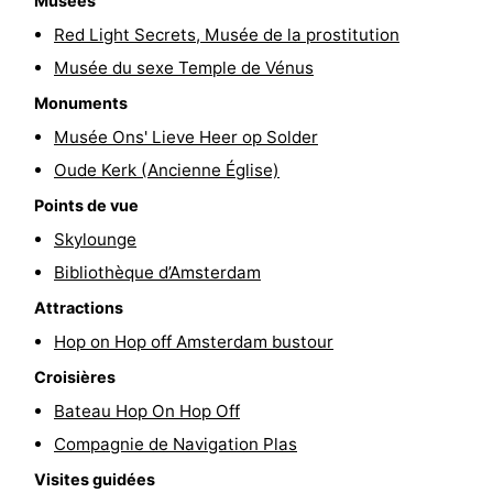
Musées
Faire
-
Red Light Secrets, Musée de la prostitution
Musée du sexe Temple de Vénus
du
Randonnée
Divertissement
Monuments
vélo
Vie
Musée Ons' Lieve Heer op Solder
Oude Kerk (Ancienne Église)
Nocturne
Aliments
Points de vue
et
Shopping
Skylounge
Bibliothèque d’Amsterdam
Boissons
-
Attractions
Marchés
-
Hop on Hop off Amsterdam bustour
Grands
Faire
Croisières
Bateau Hop On Hop Off
Magasins
du
Événements
Compagnie de Navigation Plas
vélo
Spécial
Visites guidées