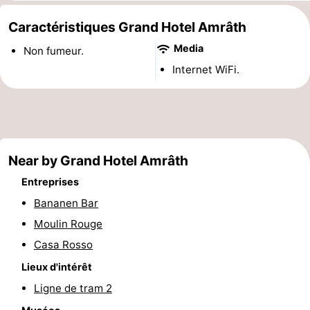
Musées
-
Caractéristiques Grand Hotel Amrâth
Media
Monuments
-
Non fumeur.
Internet WiFi.
Églises
-
Points
Attractions
de
-
Near by Grand Hotel Amrâth
vue
Croisières
-
Entreprises
Bananen Bar
Experiences
Villages
Moulin Rouge
&
Visites
Casa Rosso
villes
guidées
Sports
Lieux d'intérêt
Ligne de tram 2
-