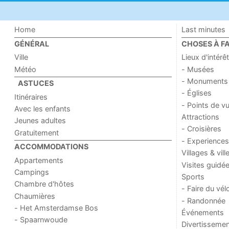
Home
Last minutes
GÉNÉRAL
CHOSES À FA
Ville
Lieux d'intérêt
Météo
- Musées
- Monuments
ASTUCES
- Églises
Itinéraires
- Points de v
Avec les enfants
Attractions
Jeunes adultes
- Croisières
Gratuitement
- Experiences
ACCOMMODATIONS
Villages & vill
Appartements
Visites guidé
Campings
Sports
Chambre d'hôtes
- Faire du vél
Chaumières
- Randonnée
- Het Amsterdamse Bos
Événements
- Spaarnwoude
Divertissemen