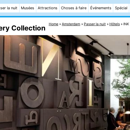
ser la nuit
Musées
Attractions
Choses à faire
Événements
Spécial
Home
Amsterdam
Passer la nuit
Hôtels
INK 
ry Collection