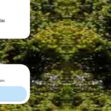
las
ion
.