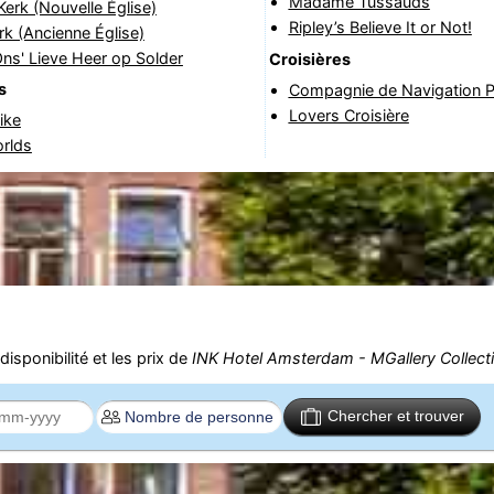
Madame Tussauds
erk (Nouvelle Église)
Ripley’s Believe It or Not!
k (Ancienne Église)
ns' Lieve Heer op Solder
Croisières
s
Compagnie de Navigation P
Lovers Croisière
ike
rlds
isponibilité et les prix de
INK Hotel Amsterdam - MGallery Collect
Chercher et trouver