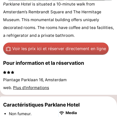
Parklane Hotel
is situated a 10-minute walk from
d'hôtes
Chaumières
Amsterdam’s Rembrandt Square and The Hermitage
-
Museum. This monumental building offers uniquely
decorated rooms. The rooms have coffee and tea facilities,
Het
-
a refrigerator and a private bathroom.
Amsterdamse
Spaarnwoude
Hôtels
Voir les prix ici
et réserver directement en ligne
Bos
Last
Pour information et la réservation
minutes
Musées
Attractions
Plantage Parklaan 16, Amsterdam
web.
Plus d'informations
Choses
à
Lieux
Caractéristiques Parklane Hotel
faire
d'intérêt
-
Media
Non fumeur.