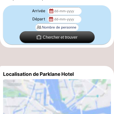
Canaux
Arrivée
Départ
Coffeeshops
Capitale
Chercher et trouver
homosexuelle
Quartier
rouge
Histoire
Ville
Localisation de Parklane Hotel
de
Places
diamant
dans
Parcs
le
et
Parties
centre
jardins
de
Environs