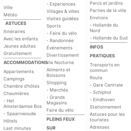
Parcs et jardins
- Experiences
Ville
Parties de la ville
Villages & villes
Météo
Environs
Visites guidées
ASTUCES
- Hollande du
Sports
Nord
Itinéraires
- Faire du vélo
- Hollande du Sud
Avec les enfants
- Randonnée
Jeunes adultes
INFOS
Événements
Gratuitement
Divertissement
PRATIQUES
ACCOMMODATIONS
Vie Nocturne
Transports en
Aliments et
commun
Appartements
Boissons
Route
Campings
Shopping
- Gare Centrale
Chambre d'hôtes
- Marchés
- Schiphol
Chaumières
- Grands
- Eindhoven
- Het
Magasins
Amsterdamse Bos
Stationnement
Faire du vélo
- Spaarnwoude
Astuces pour les
PLEINS FEUX
touristes
Hôtels
Adresses
SUR
Last minutes