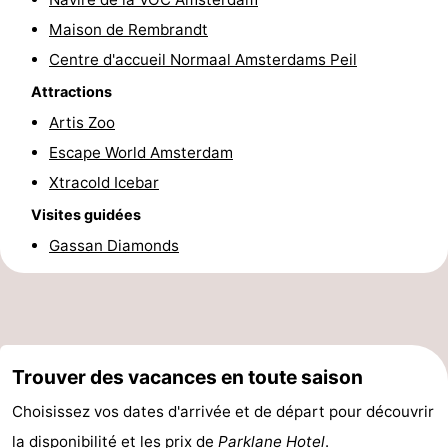
Faire
-
Maison de Rembrandt
Centre d'accueil Normaal Amsterdams Peil
du
Randonnée
Divertissement
Attractions
vélo
Vie
Artis Zoo
Escape World Amsterdam
Nocturne
Aliments
Xtracold Icebar
et
Shopping
Visites guidées
Gassan Diamonds
Boissons
-
Marchés
-
Grands
Faire
Trouver des vacances en toute saison
Magasins
du
Événements
Choisissez vos dates d'arrivée et de départ pour découvrir
vélo
Spécial
la disponibilité et les prix de
Parklane Hotel
.