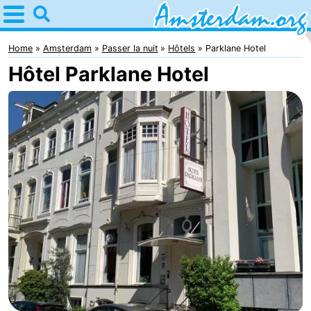
Home
Amsterdam
Home
Amsterdam
Passer la nuit
Hôtels
Parklane Hotel
Hôtel Parklane Hotel
Itinéraires
Avec
les
Jeunes
enfants
adultes
Gratuitement
Passer
la
Appartements
nuit
Campings
Chambre