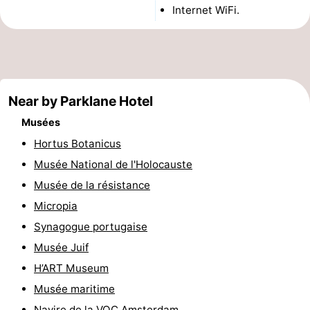
Internet WiFi.
Musées
-
Monuments
-
Églises
-
Near by Parklane Hotel
Points
Attractions
Musées
de
-
Hortus Botanicus
Musée National de l'Holocauste
vue
Croisières
-
Musée de la résistance
Experiences
Villages
Micropia
Synagogue portugaise
&
Visites
Musée Juif
villes
guidées
Sports
H’ART Museum
Musée maritime
-
Navire de la VOC Amsterdam