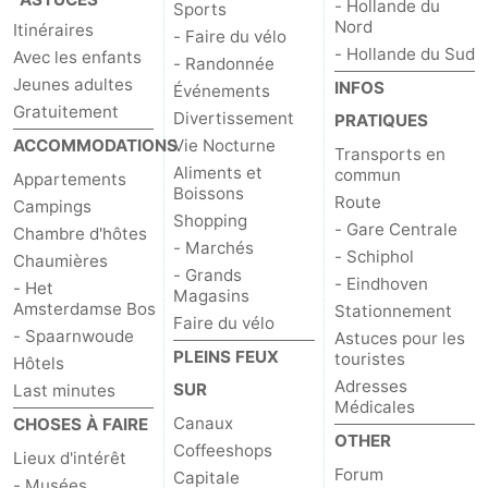
- Hollande du
Sports
Nord
Itinéraires
- Faire du vélo
- Hollande du Sud
Avec les enfants
- Randonnée
Jeunes adultes
INFOS
Événements
Gratuitement
Divertissement
PRATIQUES
ACCOMMODATIONS
Vie Nocturne
Transports en
Aliments et
commun
Appartements
Boissons
Route
Campings
Shopping
- Gare Centrale
Chambre d'hôtes
- Marchés
- Schiphol
Chaumières
- Grands
- Eindhoven
- Het
Magasins
Amsterdamse Bos
Stationnement
Faire du vélo
- Spaarnwoude
Astuces pour les
PLEINS FEUX
touristes
Hôtels
Adresses
SUR
Last minutes
Médicales
Canaux
CHOSES À FAIRE
OTHER
Coffeeshops
Lieux d'intérêt
Forum
Capitale
- Musées