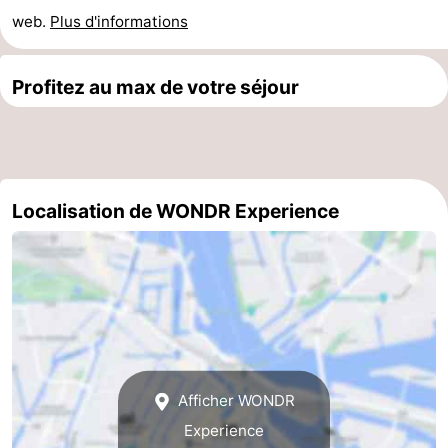
web.
Plus d'informations
la
-
ville
Hollande
-
Profitez au max de votre séjour
du
Hollande
Pratiques
Nord
du
Forum
Localisation de WONDR Experience
Sud
Transports
en
Route
commun
Gare
Centrale
Schiphol
Eindhoven
Afficher WONDR
Experience
Stationnement