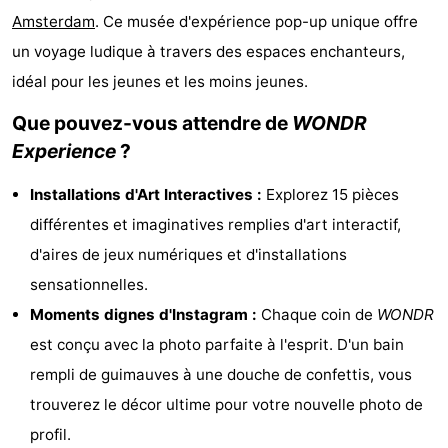
Amsterdam
. Ce musée d'expérience pop-up unique offre
Musées
-
un voyage ludique à travers des espaces enchanteurs,
Monuments
-
idéal pour les jeunes et les moins jeunes.
Églises
-
Que pouvez-vous attendre de
WONDR
Experience
?
Points
Attractions
Installations d'Art Interactives :
Explorez 15 pièces
de
-
différentes et imaginatives remplies d'art interactif,
vue
Croisières
-
d'aires de jeux numériques et d'installations
sensationnelles.
Experiences
Villages
Moments dignes d'Instagram :
Chaque coin de
WONDR
&
Visites
est conçu avec la photo parfaite à l'esprit. D'un bain
rempli de guimauves à une douche de confettis, vous
villes
guidées
Sports
trouverez le décor ultime pour votre nouvelle photo de
-
profil.