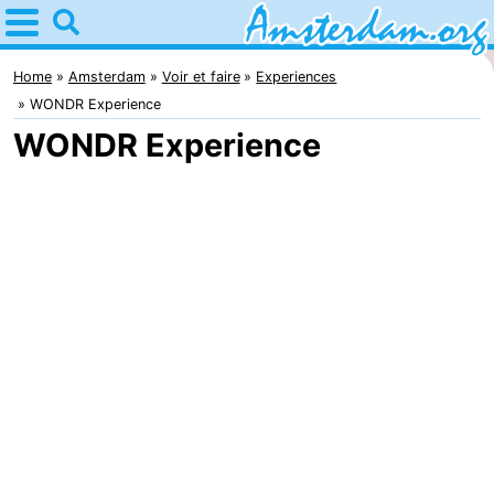
Home
Amsterdam
Home
Amsterdam
Voir et faire
Experiences
WONDR Experience
Itinéraires
WONDR Experience
Avec
les
Jeunes
enfants
adultes
Gratuitement
Passer
la
Appartements
nuit
Campings
Chambre