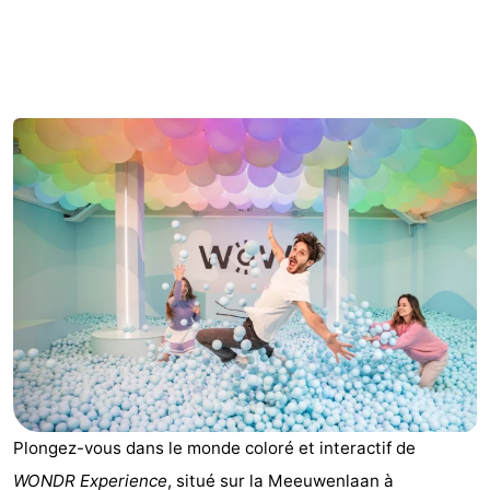
d'hôtes
Chaumières
-
Het
-
Amsterdamse
Spaarnwoude
Hôtels
Bos
Last
minutes
Musées
Attractions
Choses
à
Lieux
Plongez-vous dans le monde coloré et interactif de
faire
d'intérêt
-
WONDR Experience
, situé sur la Meeuwenlaan à