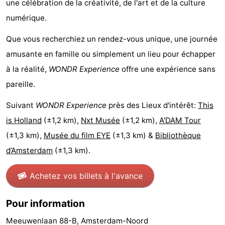
une célébration de la créativité, de l'art et de la culture
Canaux
numérique.
Coffeeshops
Que vous recherchiez un rendez-vous unique, une journée
amusante en famille ou simplement un lieu pour échapper
Capitale
à la réalité,
WONDR Experience
offre une expérience sans
homosexuelle
Quartier
pareille.
Suivant
WONDR Experience
près des Lieux d'intérêt:
This
rouge
Histoire
is Holland
(±1,2 km),
Nxt Musée
(±1,2 km),
A'DAM Tour
Ville
(±1,3 km),
Musée du film EYE
(±1,3 km) &
Bibliothèque
d’Amsterdam
(±1,3 km).
de
Places
diamant
dans
Parcs
Achetez vos billets à l'avance
le
et
Parties
Pour information
centre
jardins
de
Environs
Meeuwenlaan 88-B, Amsterdam-Noord