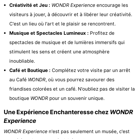
Créativité et Jeu :
WONDR Experience
encourage les
Faire
-
visiteurs à jouer, à découvrir et à libérer leur créativité.
du
Randonnée
Divertissement
C'est un lieu où l'art et le plaisir se rencontrent.
Musique et Spectacles Lumineux :
Profitez de
vélo
Vie
spectacles de musique et de lumières immersifs qui
Nocturne
Aliments
stimulent les sens et créent une atmosphère
inoubliable.
et
Shopping
Café et Boutique :
Complétez votre visite par un arrêt
Boissons
-
au Café
WONDR
, où vous pourrez savourer des
friandises colorées et un café. N'oubliez pas de visiter la
Marchés
-
boutique
WONDR
pour un souvenir unique.
Grands
Faire
Une Expérience Enchanteresse chez
WONDR
Experience
Magasins
du
Événements
WONDR Experience
n'est pas seulement un musée, c'est
vélo
Spécial