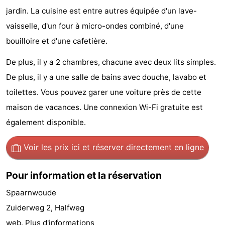
jardin. La cuisine est entre autres équipée d'un lave-
Faire
-
vaisselle, d'un four à micro-ondes combiné, d'une
du
Randonnée
Divertissement
bouilloire et d'une cafetière.
vélo
Vie
De plus, il y a 2 chambres, chacune avec deux lits simples.
De plus, il y a une salle de bains avec douche, lavabo et
Nocturne
Aliments
toilettes. Vous pouvez garer une voiture près de cette
et
Shopping
maison de vacances. Une connexion Wi-Fi gratuite est
également disponible.
Boissons
-
Voir les prix ici
et réserver directement en ligne
Marchés
-
Grands
Faire
Pour information et la réservation
Spaarnwoude
Magasins
du
Événements
Zuiderweg 2, Halfweg
vélo
Spécial
web.
Plus d'informations