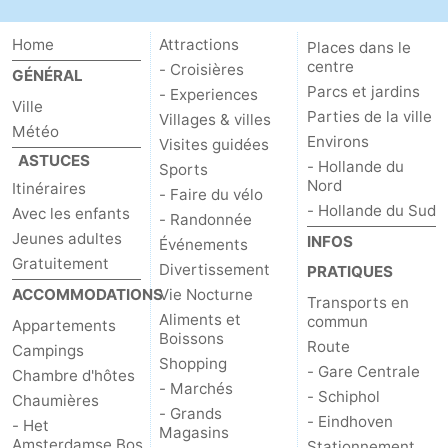
Home
Attractions
Places dans le
centre
- Croisières
GÉNÉRAL
Parcs et jardins
- Experiences
Ville
Parties de la ville
Villages & villes
Météo
Environs
Visites guidées
ASTUCES
- Hollande du
Sports
Nord
Itinéraires
- Faire du vélo
- Hollande du Sud
Avec les enfants
- Randonnée
Jeunes adultes
INFOS
Événements
Gratuitement
Divertissement
PRATIQUES
ACCOMMODATIONS
Vie Nocturne
Transports en
Aliments et
commun
Appartements
Boissons
Route
Campings
Shopping
- Gare Centrale
Chambre d'hôtes
- Marchés
- Schiphol
Chaumières
- Grands
- Eindhoven
- Het
Magasins
Amsterdamse Bos
Stationnement