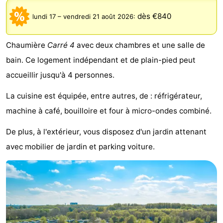
d'hôtes
Chaumières
dès €840
lundi 17
–
vendredi 21 août 2026
:
-
Chaumière
Carré 4
avec deux chambres et une salle de
Het
-
bain. Ce logement indépendant et de plain-pied peut
accueillir jusqu'à 4 personnes.
Amsterdamse
Spaarnwoude
Hôtels
La cuisine est équipée, entre autres, de : réfrigérateur,
Bos
Last
machine à café, bouilloire et four à micro-ondes combiné.
minutes
Musées
De plus, à l'extérieur, vous disposez d'un jardin attenant
avec mobilier de jardin et parking voiture.
Attractions
Choses
à
Lieux
faire
d'intérêt
-