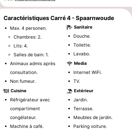
Canaux
Caractéristiques Carré 4 - Spaarnwoude
Coffeeshops
Sanitaire
Max. 4 personen.
Capitale
Douche.
Chambres: 2.
Toilette.
Lits: 4.
homosexuelle
Quartier
Lavabo.
Salles de bain: 1.
rouge
Histoire
Animaux admis après
Media
consultation.
Internet WiFi.
Ville
Non fumeur.
TV.
de
Places
Cuisine
Extérieur
Réfrigérateur avec
Jardin.
diamant
dans
Parcs
compartiment
Terrasse.
le
et
Parties
congélateur.
Meubles de jardin.
Machine à café.
Parking voiture.
centre
jardins
de
Environs