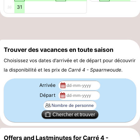
31
36
Astuces
pour
Adresses
les
Médicales
Météo
Trouver des vacances en toute saison
touristes
Contact
Choisissez vos dates d'arrivée et de départ pour découvrir
Us
la disponibilité et les prix de
Carré 4 - Spaarnwoude
.
Arrivée
Départ
Chercher et trouver
Offers and Lastminutes for Carré 4 -