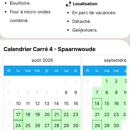
Bouilloire.
Localisation
la
-
Four à micro-ondes
En parc de vacances.
combiné.
Détaché.
ville
Hollande
-
Gelijkvloers.
du
Hollande
Pratiques
Calendrier Carré 4 - Spaarnwoude
Nord
du
Forum
août 2026
septembre 
Sud
Transports
W
lu
ma
me
je
ve
sa
di
W
lu
ma
me
je
en
Route
1
2
1
2
3
31
36
commun
Gare
3
4
5
6
7
8
9
7
8
9
10
32
37
Centrale
Schiphol
10
11
12
13
14
15
16
14
15
16
17
33
38
Eindhoven
17
18
19
20
21
22
23
21
22
23
24
34
39
24
25
26
27
28
29
30
28
29
30
35
40
Stationnement