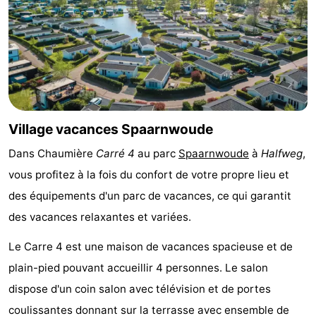
Musées
-
Monuments
-
Églises
-
Points
Attractions
Village vacances Spaarnwoude
de
-
Dans Chaumière
Carré 4
au parc
Spaarnwoude
à
Halfweg
,
vous profitez à la fois du confort de votre propre lieu et
vue
Croisières
-
des équipements d'un parc de vacances, ce qui garantit
Experiences
Villages
des vacances relaxantes et variées.
&
Visites
Le Carre 4 est une maison de vacances spacieuse et de
plain-pied pouvant accueillir 4 personnes. Le salon
villes
guidées
Sports
dispose d'un coin salon avec télévision et de portes
-
coulissantes donnant sur la terrasse avec ensemble de