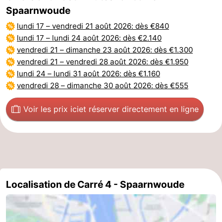
Spaarnwoude
lundi 17
–
vendredi 21 août 2026
: dès €840
lundi 17
–
lundi 24 août 2026
: dès €2.140
vendredi 21
–
dimanche 23 août 2026
: dès €1.300
vendredi 21
–
vendredi 28 août 2026
: dès €1.950
lundi 24
–
lundi 31 août 2026
: dès €1.160
vendredi 28
–
dimanche 30 août 2026
: dès €555
Voir les prix ici
et réserver directement en ligne
Localisation de Carré 4 - Spaarnwoude