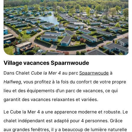
Musées
-
Monuments
-
Églises
-
Points
Attractions
de
-
Village vacances Spaarnwoude
Dans Chalet
Cube la Mer 4
au parc
Spaarnwoude
à
vue
Croisières
-
Halfweg
, vous profitez à la fois du confort de votre propre
Experiences
Villages
lieu et des équipements d'un parc de vacances, ce qui
garantit des vacances relaxantes et variées.
&
Visites
Le Cube la Mer 4 a une apparence moderne et robuste. Le
villes
guidées
Sports
chalet indépendant est adapté pour 4 personnes. Grâce
-
aux grandes fenêtres, il y a beaucoup de lumière naturelle