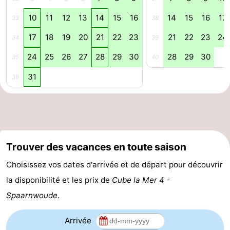
Astuces
10
11
12
13
14
15
16
14
15
16
17
33
38
17
18
19
20
21
22
23
21
22
23
24
34
39
pour
Adresses
24
25
26
27
28
29
30
28
29
30
35
40
les
Médicales
Météo
31
36
touristes
Contact
Us
Trouver des vacances en toute saison
Choisissez vos dates d'arrivée et de départ pour découvrir
la disponibilité et les prix de
Cube la Mer 4 -
Spaarnwoude
.
Arrivée