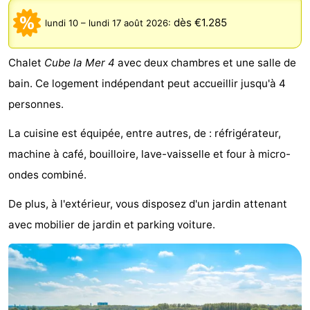
d'hôtes
Chaumières
dès €1.285
lundi 10
–
lundi 17 août 2026
:
-
Chalet
Cube la Mer 4
avec deux chambres et une salle de
Het
-
bain. Ce logement indépendant peut accueillir jusqu'à 4
personnes.
Amsterdamse
Spaarnwoude
Hôtels
La cuisine est équipée, entre autres, de : réfrigérateur,
Bos
Last
machine à café, bouilloire, lave-vaisselle et four à micro-
minutes
Musées
ondes combiné.
De plus, à l'extérieur, vous disposez d'un jardin attenant
Attractions
avec mobilier de jardin et parking voiture.
Choses
à
Lieux
faire
d'intérêt
-