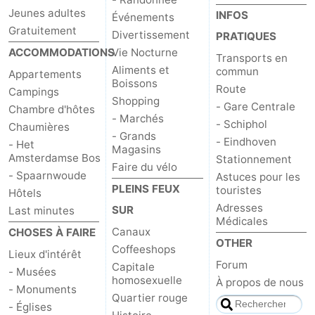
Jeunes adultes
INFOS
Événements
Gratuitement
Divertissement
PRATIQUES
ACCOMMODATIONS
Vie Nocturne
Transports en
Aliments et
commun
Appartements
Boissons
Route
Campings
Shopping
- Gare Centrale
Chambre d'hôtes
- Marchés
- Schiphol
Chaumières
- Grands
- Eindhoven
- Het
Magasins
Amsterdamse Bos
Stationnement
Faire du vélo
- Spaarnwoude
Astuces pour les
PLEINS FEUX
touristes
Hôtels
Adresses
SUR
Last minutes
Médicales
Canaux
CHOSES À FAIRE
OTHER
Coffeeshops
Lieux d'intérêt
Forum
Capitale
- Musées
homosexuelle
À propos de nous
- Monuments
Quartier rouge
- Églises