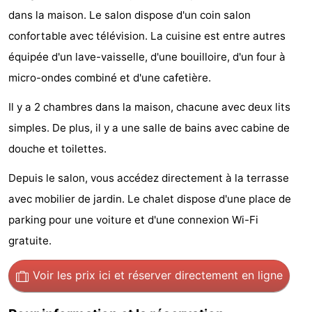
dans la maison. Le salon dispose d'un coin salon
Faire
-
confortable avec télévision. La cuisine est entre autres
du
Randonnée
Divertissement
équipée d'un lave-vaisselle, d'une bouilloire, d'un four à
micro-ondes combiné et d'une cafetière.
vélo
Vie
Il y a 2 chambres dans la maison, chacune avec deux lits
Nocturne
Aliments
simples. De plus, il y a une salle de bains avec cabine de
et
Shopping
douche et toilettes.
Boissons
-
Depuis le salon, vous accédez directement à la terrasse
avec mobilier de jardin. Le chalet dispose d'une place de
Marchés
-
parking pour une voiture et d'une connexion Wi-Fi
Grands
Faire
gratuite.
Magasins
du
Événements
Voir les prix ici
et réserver directement en ligne
vélo
Spécial