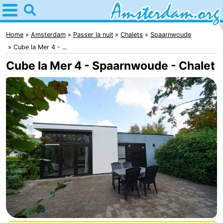
Home
Amsterdam
Home
Amsterdam
Passer la nuit
Chalets
Spaarnwoude
Cube la Mer 4 - ...
Itinéraires
Cube la Mer 4 - Spaarnwoude - Chalet
Avec
les
Jeunes
enfants
adultes
Gratuitement
Passer
la
Appartements
nuit
Campings
Chambre