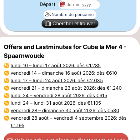
Départ
Chercher et trouver
Offers and Lastminutes for Cube la Mer 4 -
Spaarnwoude
lundi 10
–
lundi 17 août 2026
: dès €1.285
vendredi 14
–
dimanche 16 août 2026
: dès €610
lundi 17
–
lundi 24 août 2026
: dès €2.035
vendredi 21
–
dimanche 23 août 2026
: dès €1.240
lundi 24
–
vendredi 28 août 2026
: dès €615
lundi 24
–
lundi 31 août 2026
: dès €1.105
vendredi 28
–
dimanche 30 août 2026
: dès €530
vendredi 28 août
–
vendredi 4 septembre 2026
: dès
€1.195