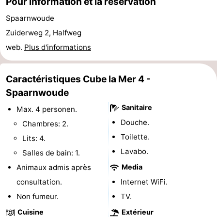
Pour information et la réservation
Canaux
Spaarnwoude
Zuiderweg 2, Halfweg
Coffeeshops
web.
Plus d'informations
Capitale
Caractéristiques Cube la Mer 4 -
homosexuelle
Quartier
Spaarnwoude
rouge
Histoire
Sanitaire
Max. 4 personen.
Douche.
Chambres: 2.
Ville
Toilette.
Lits: 4.
de
Places
Lavabo.
Salles de bain: 1.
Animaux admis après
Media
diamant
dans
Parcs
consultation.
Internet WiFi.
le
et
Parties
Non fumeur.
TV.
centre
jardins
de
Environs
Cuisine
Extérieur