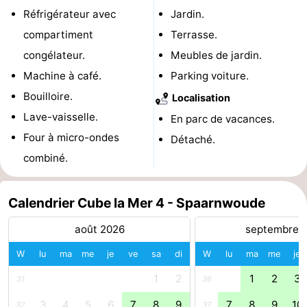
Réfrigérateur avec
Jardin.
la
-
compartiment
Terrasse.
ville
Hollande
-
congélateur.
Meubles de jardin.
Machine à café.
Parking voiture.
du
Hollande
Pratiques
Bouilloire.
Localisation
Nord
du
Forum
Lave-vaisselle.
En parc de vacances.
Four à micro-ondes
Détaché.
Sud
Transports
combiné.
en
Route
Calendrier Cube la Mer 4 - Spaarnwoude
commun
Gare
août 2026
septembre 
Centrale
Schiphol
W
lu
ma
me
je
ve
sa
di
W
lu
ma
me
je
Eindhoven
1
2
1
2
3
31
36
Stationnement
3
4
5
6
7
8
9
7
8
9
10
32
37