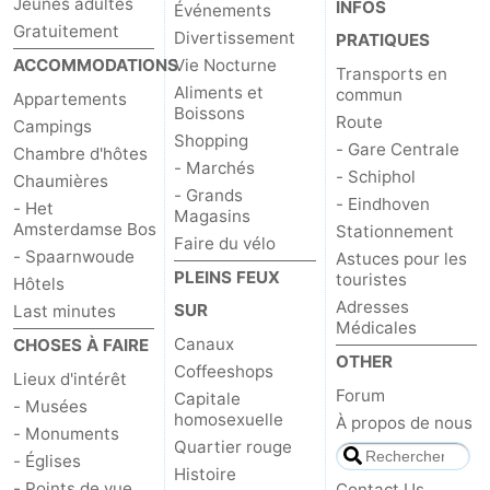
Jeunes adultes
INFOS
Événements
Gratuitement
Canaux
Divertissement
PRATIQUES
ACCOMMODATIONS
Vie Nocturne
Transports en
Coffeeshops
Aliments et
commun
Appartements
Boissons
Route
Campings
Capitale
Shopping
- Gare Centrale
Chambre d'hôtes
- Marchés
- Schiphol
Chaumières
homosexuelle
Quartier
- Grands
- Eindhoven
- Het
Magasins
Amsterdamse Bos
rouge
Histoire
Stationnement
Faire du vélo
- Spaarnwoude
Astuces pour les
PLEINS FEUX
touristes
Ville
Hôtels
Adresses
SUR
Last minutes
Médicales
de
Places
Canaux
CHOSES À FAIRE
OTHER
Coffeeshops
diamant
dans
Parcs
Lieux d'intérêt
Forum
Capitale
- Musées
homosexuelle
À propos de nous
le
et
Parties
- Monuments
Quartier rouge
- Églises
Histoire
centre
jardins
de
Environs
- Points de vue
Contact Us