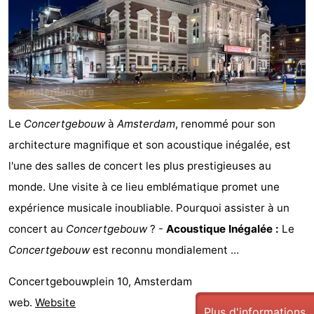
d'hôtes
Chaumières
-
Het
-
Amsterdamse
Spaarnwoude
Hôtels
Le
Concertgebouw
à
Amsterdam
, renommé pour son
Bos
Last
architecture magnifique et son acoustique inégalée, est
l'une des salles de concert les plus prestigieuses au
minutes
Musées
monde. Une visite à ce lieu emblématique promet une
Attractions
expérience musicale inoubliable. Pourquoi assister à un
concert au
Concertgebouw
? -
Acoustique Inégalée :
Le
Choses
Concertgebouw
est reconnu mondialement ...
à
Lieux
Concertgebouwplein 10, Amsterdam
faire
d'intérêt
-
web.
Website
Plus d'informations