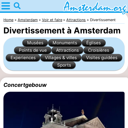
Home
Amsterdam
Home
Amsterdam
Voir et faire
Attractions
Divertissement
Divertissement à Amsterdam
Itinéraires
Musées
Monuments
Églises
Avec
Points de vue
Attractions
Croisières
Experiences
Villages & villes
Visites guidées
les
Jeunes
Sports
enfants
adultes
Gratuitement
Passer
Concertgebouw
la
Appartements
nuit
Campings
Chambre