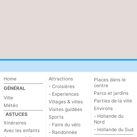
Faire
-
du
Randonnée
Divertissement
vélo
Vie
Nocturne
Aliments
et
Shopping
Boissons
-
Home
Attractions
Places dans le
centre
- Croisières
GÉNÉRAL
Marchés
-
Parcs et jardins
- Experiences
Ville
Parties de la ville
Villages & villes
Grands
Faire
Météo
Environs
Visites guidées
ASTUCES
- Hollande du
Sports
Magasins
du
Événements
Nord
Itinéraires
- Faire du vélo
- Hollande du Sud
Avec les enfants
- Randonnée
vélo
Spécial