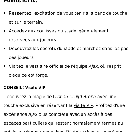
Points forts:
Faire
-
Ressentez l'excitation de vous tenir à la banc de touche
du
Randonnée
Divertissement
et sur le terrain.
Accédez aux coulisses du stade, généralement
vélo
Vie
réservées aux joueurs.
Nocturne
Aliments
Découvrez les secrets du stade et marchez dans les pas
des joueurs.
et
Shopping
Visitez le vestiaire officiel de l'équipe
Ajax
, où l'esprit
Boissons
-
d'équipe est forgé.
CONSEIL : Visite VIP
Marchés
-
Découvrez la magie de l'
Johan Cruijff Arena
avec une
Grands
Faire
touche exclusive en réservant la
visite VIP
. Profitez d'une
expérience
Ajax
plus complète avec un accès à des
Magasins
du
Événements
espaces particuliers qui restent normalement fermés au
vélo
Spécial
public, et plongez-vous dans l'histoire riche et le présent