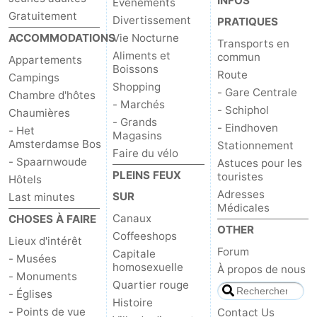
INFOS
Événements
Gratuitement
Divertissement
PRATIQUES
ACCOMMODATIONS
Vie Nocturne
Transports en
Aliments et
commun
Appartements
Boissons
Route
Campings
Shopping
- Gare Centrale
Chambre d'hôtes
- Marchés
- Schiphol
Chaumières
- Grands
- Eindhoven
- Het
Magasins
Amsterdamse Bos
Stationnement
Faire du vélo
- Spaarnwoude
Astuces pour les
PLEINS FEUX
touristes
Hôtels
Adresses
SUR
Last minutes
Médicales
Canaux
CHOSES À FAIRE
OTHER
Coffeeshops
Lieux d'intérêt
Forum
Capitale
- Musées
homosexuelle
À propos de nous
- Monuments
Quartier rouge
- Églises
Histoire
- Points de vue
Contact Us