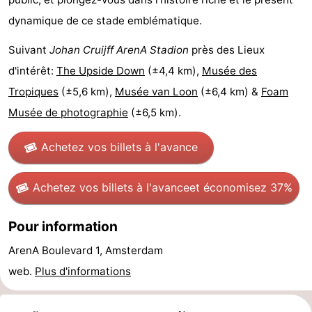
dynamique de ce stade emblématique.
Canaux
Suivant
Johan Cruijff ArenA Stadion
près des Lieux
Coffeeshops
d'intérêt:
The Upside Down
(±4,4 km),
Musée des
Capitale
Tropiques
(±5,6 km),
Musée van Loon
(±6,4 km) &
Foam
Musée de photographie
(±6,5 km).
homosexuelle
Quartier
rouge
Histoire
Achetez vos billets à l'avance
Ville
Achetez vos billets à l'avance
et économisez 37%
de
Places
Pour information
diamant
dans
Parcs
ArenA Boulevard 1, Amsterdam
web.
Plus d'informations
le
et
Parties
centre
jardins
de
Environs