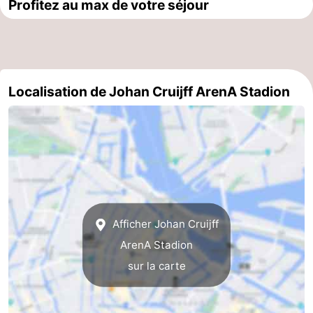
Profitez au max de votre séjour
la
-
ville
Hollande
-
du
Hollande
Pratiques
Localisation de Johan Cruijff ArenA Stadion
Nord
du
Forum
Sud
Transports
en
Route
commun
Gare
Afficher Johan Cruijff
Centrale
Schiphol
ArenA Stadion
sur la carte
Eindhoven
Stationnement