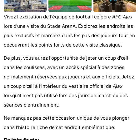
Musées
-
Vivez l'excitation de l'équipe de football célèbre
AFC Ajax
Monuments
-
lors d'une visite du Stade ArenA. Explorez les endroits les
plus exclusifs et marchez dans les pas des joueurs tout en
Églises
-
découvrant les points forts de cette visite classique.
Points
Attractions
De plus, vous aurez l'opportunité de jeter un coup d'œil
de
-
dans les coulisses, avec un accès spécial à des zones
normalement réservées aux joueurs et aux officiels. Jetez
vue
Croisières
-
un coup d'œil à l'intérieur du vestiaire officiel de
Ajax
Experiences
Villages
lorsqu'il n'est pas utilisé lors des jours de match ou des
séances d'entraînement.
&
Visites
Ne manquez pas cette occasion unique de vous plonger
villes
guidées
Sports
dans l'histoire riche de cet endroit emblématique.
-