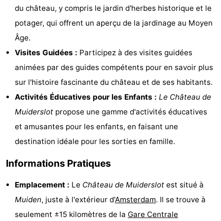
du château, y compris le jardin d'herbes historique et le
Faire
-
potager, qui offrent un aperçu de la jardinage au Moyen
du
Randonnée
Divertissement
Âge.
Visites Guidées :
Participez à des visites guidées
vélo
Vie
animées par des guides compétents pour en savoir plus
Nocturne
Aliments
sur l'histoire fascinante du château et de ses habitants.
Activités Éducatives pour les Enfants :
Le Château de
et
Shopping
Muiderslot
propose une gamme d'activités éducatives
Boissons
-
et amusantes pour les enfants, en faisant une
destination idéale pour les sorties en famille.
Marchés
-
Informations Pratiques
Grands
Faire
Emplacement :
Le
Château de Muiderslot
est situé à
Magasins
du
Événements
Muiden
, juste à l'extérieur d'
Amsterdam
. Il se trouve à
vélo
Spécial
seulement ±15 kilomètres de la
Gare Centrale