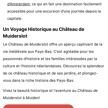
d'Amsterdam
, ce qui en fait une destination facilement
Canaux
accessible pour une excursion d'une journée depuis la
Coffeeshops
capitale.
Un Voyage Historique au Château de
Capitale
Muiderslot
homosexuelle
Quartier
Le
Château de Muiderslot
offre un aperçu captivant de la
rouge
Histoire
vie médiévale aux Pays-Bas. C'est agréable pour les
passionnés d'histoire et les familles intéressées par la
Ville
culture et l'histoire néerlandaises. Découvrez la splendeur
de
Places
de ce château historique et de ses jardins, et plongez-
vous dans la riche histoire des Pays-Bas.
diamant
dans
Parcs
Vivez la beauté historique et l'aventure au
Château de
le
et
Parties
Muiderslot
à
Muiden
!
centre
jardins
de
Environs