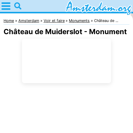
Home
Amsterdam
Home
Amsterdam
Voir et faire
Monuments
Château de ...
Château de Muiderslot - Monument
Itinéraires
Avec
les
Jeunes
enfants
adultes
Gratuitement
Passer
la
Appartements
nuit
Campings
Chambre