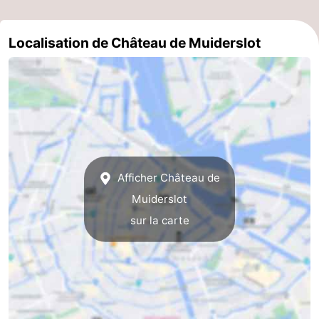
Astuces
Localisation de Château de Muiderslot
pour
Adresses
les
Médicales
Météo
touristes
Contact
Us
Afficher Château de
Muiderslot
sur la carte