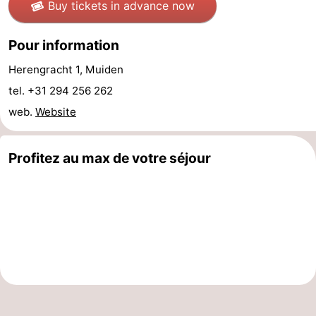
Buy tickets in advance now
la
-
Pour information
ville
Hollande
-
Herengracht 1, Muiden
du
Hollande
Pratiques
tel. +31 294 256 262
web.
Website
Nord
du
Forum
Sud
Transports
Profitez au max de votre séjour
en
Route
commun
Gare
Centrale
Schiphol
Eindhoven
Stationnement