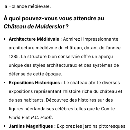
la Hollande médiévale.
Musées
-
À quoi pouvez-vous vous attendre au
Monuments
-
Château de Muiderslot
?
Églises
-
Architecture Médiévale :
Admirez l'impressionnante
Points
Attractions
architecture médiévale du château, datant de l'année
1285. La structure bien conservée offre un aperçu
de
-
unique des styles architecturaux et des systèmes de
vue
Croisières
-
défense de cette époque.
Expositions Historiques :
Le château abrite diverses
Experiences
Villages
expositions représentant l'histoire riche du château et
&
Visites
de ses habitants. Découvrez des histoires sur des
figures néerlandaises célèbres telles que le Comte
villes
guidées
Sports
Floris V
et
P.C. Hooft
.
-
Jardins Magnifiques :
Explorez les jardins pittoresques