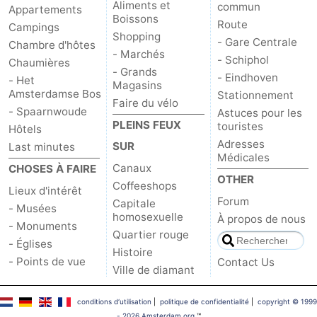
Aliments et
commun
Appartements
Boissons
Route
Campings
Shopping
- Gare Centrale
Chambre d'hôtes
- Marchés
- Schiphol
Chaumières
- Grands
- Eindhoven
- Het
Magasins
Amsterdamse Bos
Stationnement
Faire du vélo
- Spaarnwoude
Astuces pour les
PLEINS FEUX
touristes
Hôtels
Adresses
SUR
Last minutes
Médicales
Canaux
CHOSES À FAIRE
OTHER
Coffeeshops
Lieux d'intérêt
Forum
Capitale
- Musées
homosexuelle
À propos de nous
- Monuments
Quartier rouge
- Églises
Histoire
- Points de vue
Contact Us
Ville de diamant
conditions d‘utilisation
|
politique de confidentialité
|
copyright © 1999
- 2026 Amsterdam.org
™