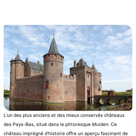
d'hôtes
Chaumières
-
Het
-
Amsterdamse
Spaarnwoude
Hôtels
Bos
Last
minutes
Musées
Attractions
Choses
L'un des plus anciens et des mieux conservés châteaux
à
Lieux
des Pays-Bas, situé dans le pittoresque
Muiden
. Ce
faire
d'intérêt
-
château imprégné d'histoire offre un aperçu fascinant de