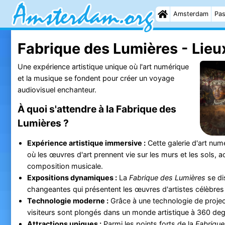
Amsterdam
Pas
Fabrique des Lumières - Lieux
Une expérience artistique unique où l'art numérique
et la musique se fondent pour créer un voyage
audiovisuel enchanteur.
À quoi s'attendre à la Fabrique des
Lumières ?
Expérience artistique immersive :
Cette galerie d'art num
où les œuvres d'art prennent vie sur les murs et les sols
composition musicale.
Expositions dynamiques :
La
Fabrique des Lumières
se di
changeantes qui présentent les œuvres d'artistes célèbres
Technologie moderne :
Grâce à une technologie de project
visiteurs sont plongés dans un monde artistique à 360 deg
Attractions uniques :
Parmi les points forts de la
Fabrique