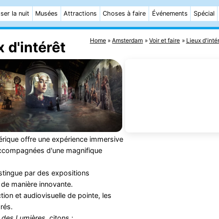
ser la nuit
Musées
Attractions
Choses à faire
Événements
Spécial
Home
Amsterdam
Voir et faire
Lieux d'inté
 d'intérêt
érique offre une expérience immersive
, accompagnées d'une magnifique
stingue par des expositions
 de manière innovante.
ion et audiovisuelle de pointe, les
rés.
 des Lumières
, citons :