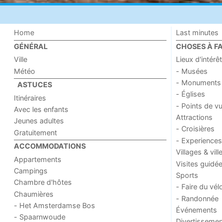
Home
Last minutes
GÉNÉRAL
CHOSES À FA
Ville
Lieux d'intérêt
Météo
- Musées
- Monuments
ASTUCES
- Églises
Itinéraires
- Points de v
Avec les enfants
Attractions
Jeunes adultes
- Croisières
Gratuitement
- Experiences
ACCOMMODATIONS
Villages & vill
Appartements
Visites guidé
Campings
Sports
Chambre d'hôtes
- Faire du vél
Chaumières
- Randonnée
- Het Amsterdamse Bos
Événements
- Spaarnwoude
Divertissemen