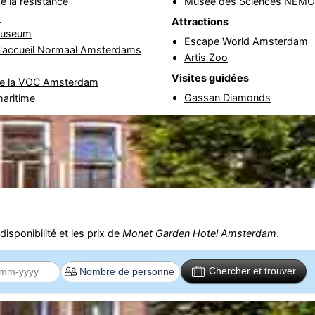
 la résistance
Musée des Sciences NEMO
a
Attractions
Museum
Escape World Amsterdam
d'accueil Normaal Amsterdams
Artis Zoo
Visites guidées
de la VOC Amsterdam
Gassan Diamonds
aritime
isponibilité et les prix de
Monet Garden Hotel Amsterdam
.
Chercher et trouver