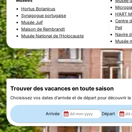
Musées
Musée de
Micropi
Hortus Botanicus
H’ART 
Synagogue portugaise
Centre 
Musée Juif
Peil
Maison de Rembrandt
Navire 
Musée National de l'Holocauste
Musée m
Trouver des vacances en toute saison
Choisissez vos dates d'arrivée et de départ pour découvrir la d
Arrivée
Départ