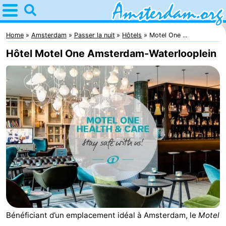
Home
Amsterdam
Home
Amsterdam
Passer la nuit
Hôtels
Motel One ...
Hôtel Motel One Amsterdam-Waterlooplein
Itinéraires
Avec
les
Jeunes
enfants
adultes
Gratuitement
Passer
la
Appartements
nuit
Campings
Bénéficiant d’un emplacement idéal à Amsterdam, le
Motel
Chambre