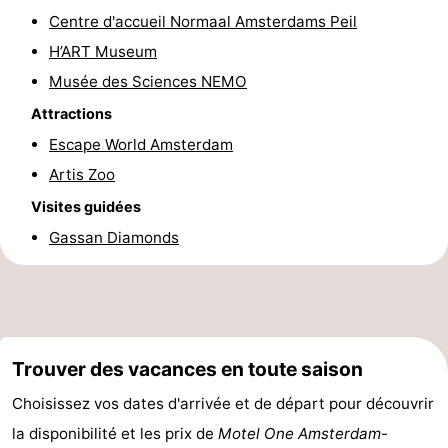
Centre d'accueil Normaal Amsterdams Peil
Faire
-
H’ART Museum
du
Randonnée
Divertissement
Musée des Sciences NEMO
Attractions
vélo
Vie
Escape World Amsterdam
Nocturne
Aliments
Artis Zoo
Visites guidées
et
Shopping
Gassan Diamonds
Boissons
-
Marchés
-
Grands
Faire
Trouver des vacances en toute saison
Magasins
du
Événements
Choisissez vos dates d'arrivée et de départ pour découvrir
la disponibilité et les prix de
Motel One Amsterdam-
vélo
Spécial