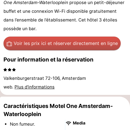
One Amsterdam-Waterlooplein
propose un petit-déjeuner
d'hôtes
Chaumières
buffet et une connexion Wi-Fi disponible gratuitement
dans l’ensemble de l’établissement. Cet hôtel 3 étoiles
-
possède un bar.
Het
-
Voir les prix ici
et réserver directement en ligne
Amsterdamse
Spaarnwoude
Hôtels
Pour information et la réservation
Bos
Last
minutes
Musées
Valkenburgerstraat 72-106, Amsterdam
Attractions
web.
Plus d'informations
Choses
Caractéristiques Motel One Amsterdam-
à
Lieux
Waterlooplein
Media
Non fumeur.
faire
d'intérêt
-