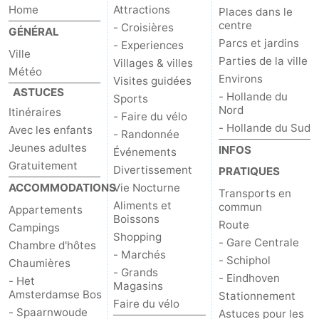
Home
Attractions
Places dans le
centre
- Croisières
GÉNÉRAL
Parcs et jardins
- Experiences
Ville
Parties de la ville
Villages & villes
Météo
Environs
Visites guidées
ASTUCES
- Hollande du
Sports
Nord
Itinéraires
- Faire du vélo
- Hollande du Sud
Avec les enfants
- Randonnée
Jeunes adultes
INFOS
Événements
Gratuitement
Divertissement
PRATIQUES
ACCOMMODATIONS
Vie Nocturne
Transports en
Aliments et
commun
Appartements
Boissons
Route
Campings
Shopping
- Gare Centrale
Chambre d'hôtes
- Marchés
- Schiphol
Chaumières
- Grands
- Eindhoven
- Het
Magasins
Amsterdamse Bos
Stationnement
Faire du vélo
- Spaarnwoude
Astuces pour les