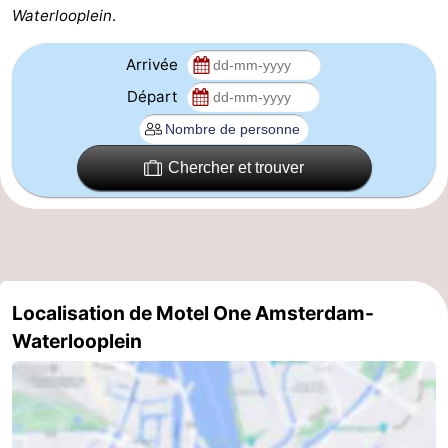
Waterlooplein
.
Canaux
Arrivée
Coffeeshops
Départ
Capitale
homosexuelle
Quartier
Chercher et trouver
rouge
Histoire
Ville
de
Places
Localisation de Motel One Amsterdam-
Waterlooplein
diamant
dans
Parcs
le
et
Parties
centre
jardins
de
Environs