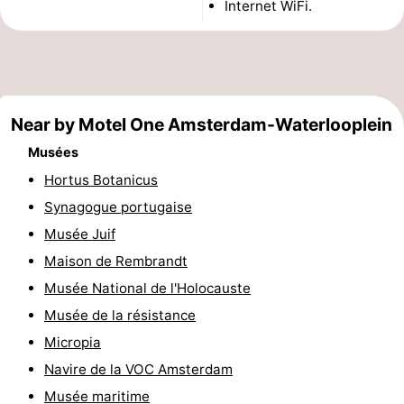
Internet WiFi.
Musées
-
Monuments
-
Églises
-
Near by Motel One Amsterdam-Waterlooplein
Points
Attractions
Musées
Hortus Botanicus
de
-
Synagogue portugaise
vue
Croisières
-
Musée Juif
Maison de Rembrandt
Experiences
Villages
Musée National de l'Holocauste
&
Visites
Musée de la résistance
Micropia
villes
guidées
Sports
Navire de la VOC Amsterdam
-
Musée maritime