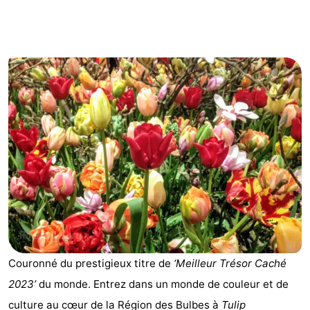
d'hôtes
Chaumières
-
Het
-
Amsterdamse
Spaarnwoude
Hôtels
Bos
Last
minutes
Musées
Attractions
Choses
Couronné du prestigieux titre de
‘Meilleur Trésor Caché
à
Lieux
2023’
du monde. Entrez dans un monde de couleur et de
faire
d'intérêt
-
culture au cœur de la Région des Bulbes à
Tulip