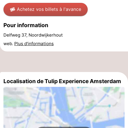
Canaux
Achetez vos billets à l'avance
Coffeeshops
Pour information
Capitale
Delfweg 37, Noordwijkerhout
web.
Plus d'informations
homosexuelle
Quartier
rouge
Histoire
Ville
Localisation de Tulip Experience Amsterdam
de
Places
diamant
dans
Parcs
le
et
Parties
centre
jardins
de
Environs