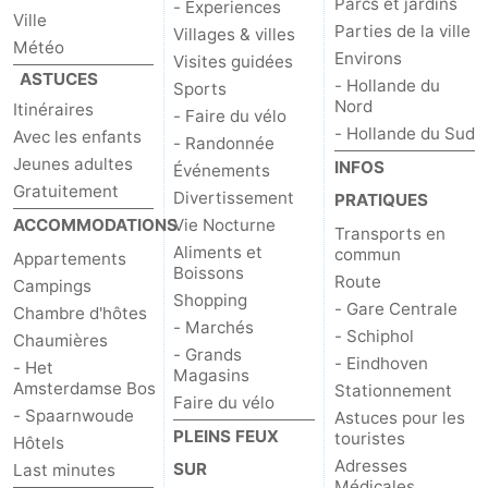
Parcs et jardins
- Experiences
Ville
Parties de la ville
Villages & villes
Météo
Environs
Visites guidées
ASTUCES
- Hollande du
Sports
Nord
Itinéraires
- Faire du vélo
- Hollande du Sud
Avec les enfants
- Randonnée
Jeunes adultes
INFOS
Événements
Gratuitement
Divertissement
PRATIQUES
ACCOMMODATIONS
Vie Nocturne
Transports en
Aliments et
commun
Appartements
Boissons
Route
Campings
Shopping
- Gare Centrale
Chambre d'hôtes
- Marchés
- Schiphol
Chaumières
- Grands
- Eindhoven
- Het
Magasins
Amsterdamse Bos
Stationnement
Faire du vélo
- Spaarnwoude
Astuces pour les
PLEINS FEUX
touristes
Hôtels
Adresses
SUR
Last minutes
Médicales