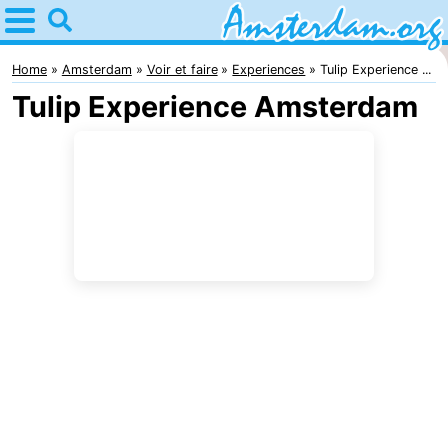
Home
Amsterdam
Home
Amsterdam
Voir et faire
Experiences
Tulip Experience ...
Tulip Experience Amsterdam
Itinéraires
Avec
les
Jeunes
enfants
adultes
Gratuitement
Passer
la
Appartements
nuit
Campings
Chambre