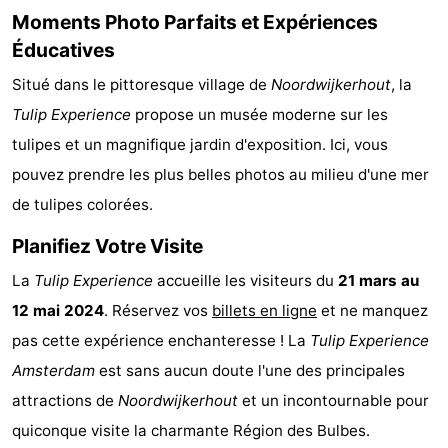
Moments Photo Parfaits et Expériences
Faire
-
Éducatives
du
Randonnée
Divertissement
Situé dans le pittoresque village de
Noordwijkerhout
, la
Tulip Experience
propose un musée moderne sur les
vélo
Vie
tulipes et un magnifique jardin d'exposition. Ici, vous
Nocturne
Aliments
pouvez prendre les plus belles photos au milieu d'une mer
de tulipes colorées.
et
Shopping
Planifiez Votre Visite
Boissons
-
La
Tulip Experience
accueille les visiteurs du
21 mars au
Marchés
-
12 mai 2024
. Réservez vos
billets en ligne
et ne manquez
pas cette expérience enchanteresse ! La
Tulip Experience
Grands
Faire
Amsterdam
est sans aucun doute l'une des principales
Magasins
du
Événements
attractions de
Noordwijkerhout
et un incontournable pour
quiconque visite la charmante Région des Bulbes.
vélo
Spécial