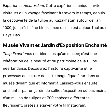
Experience Amsterdam
. Cette expérience unique invite les
Musées
-
visiteurs à un voyage fascinant à travers le temps, depuis
Monuments
-
la découverte de la tulipe au Kazakhstan autour de l'an
1000, jusqu'à l'icône bien-aimée qu'elle est aujourd'hui aux
Églises
-
Pays-Bas.
Points
Attractions
Musée Vivant et Jardin d'Exposition Enchanté
de
-
Tulip Experience
est bien plus qu'un musée; c'est une
célébration de la beauté et du patrimoine de la tulipe
vue
Croisières
-
néerlandaise. Découvrez l'histoire captivante et le
Experiences
Villages
processus de culture de cette magnifique fleur dans un
musée dynamique et informatif. Laissez-vous ensuite
&
Visites
enchanter par un jardin de selfies/exposition où pas moins
villes
guidées
Sports
d'un million de tulipes et 700 espèces différentes
fleurissent, prêtes à égayer votre fil Instagram.
-