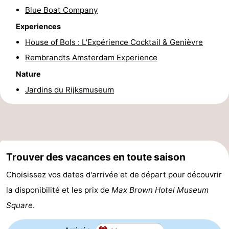
Blue Boat Company
la
-
Experiences
ville
Hollande
-
House of Bols : L'Expérience Cocktail & Genièvre
Rembrandts Amsterdam Experience
du
Hollande
Pratiques
Nature
Nord
du
Forum
Jardins du Rijksmuseum
Sud
Transports
en
Route
commun
Gare
Trouver des vacances en toute saison
Choisissez vos dates d'arrivée et de départ pour découvrir
Centrale
Schiphol
la disponibilité et les prix de
Max Brown Hotel Museum
Eindhoven
Square
.
Stationnement