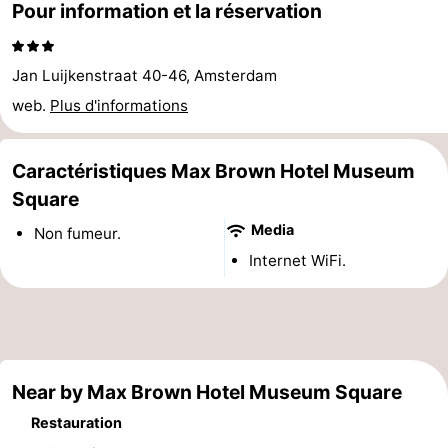
Pour information et la réservation
Faire
-
du
Randonnée
Divertissement
Jan Luijkenstraat 40-46, Amsterdam
web.
Plus d'informations
vélo
Vie
Nocturne
Aliments
Caractéristiques Max Brown Hotel Museum
Square
et
Shopping
Media
Non fumeur.
Boissons
-
Internet WiFi.
Marchés
-
Grands
Faire
Magasins
du
Événements
Near by Max Brown Hotel Museum Square
Restauration
vélo
Spécial