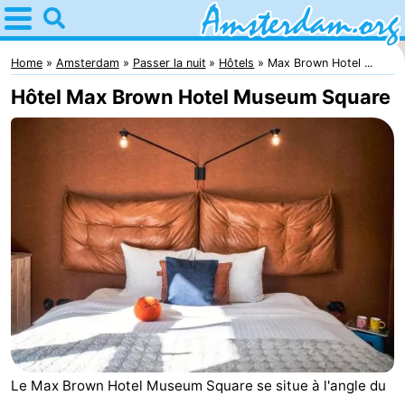
Home
Amsterdam
Home
Amsterdam
Passer la nuit
Hôtels
Max Brown Hotel ...
Hôtel Max Brown Hotel Museum Square
Itinéraires
Avec
les
Jeunes
enfants
adultes
Gratuitement
Passer
la
Appartements
nuit
Campings
Le Max Brown Hotel Museum Square se situe à l'angle du
Chambre