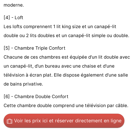
moderne.
Musées
-
[4] - Loft
Monuments
-
Les lofts comprennent 1 lit king size et un canapé-lit
Églises
-
double ou 2 lits doubles et un canapé-lit simple ou double.
[5] - Chambre Triple Confort
Points
Attractions
Chacune de ces chambres est équipée d'un lit double avec
de
-
un canapé-lit, d'un bureau avec une chaise et d'une
télévision à écran plat. Elle dispose également d'une salle
vue
Croisières
-
de bains privative.
Experiences
Villages
[6] - Chambre Double Confort
&
Visites
Cette chambre double comprend une télévision par câble.
villes
guidées
Sports
Voir les prix ici
et réserver directement en ligne
-