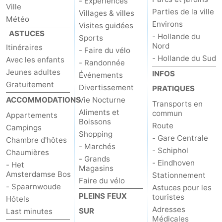
- Experiences
Ville
Parties de la ville
Villages & villes
Météo
Environs
Visites guidées
ASTUCES
- Hollande du
Sports
Nord
Itinéraires
- Faire du vélo
- Hollande du Sud
Avec les enfants
- Randonnée
Jeunes adultes
INFOS
Événements
Gratuitement
Divertissement
PRATIQUES
ACCOMMODATIONS
Vie Nocturne
Transports en
Aliments et
commun
Appartements
Boissons
Route
Campings
Shopping
- Gare Centrale
Chambre d'hôtes
- Marchés
- Schiphol
Chaumières
- Grands
- Eindhoven
- Het
Magasins
Amsterdamse Bos
Stationnement
Faire du vélo
- Spaarnwoude
Astuces pour les
PLEINS FEUX
touristes
Hôtels
Adresses
SUR
Last minutes
Médicales