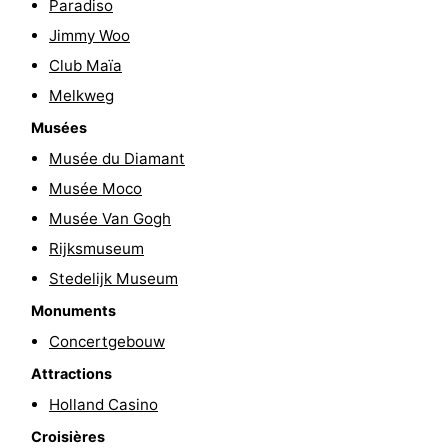
Paradiso
Canaux
Jimmy Woo
Club Maïa
Coffeeshops
Melkweg
Capitale
Musées
Musée du Diamant
homosexuelle
Quartier
Musée Moco
rouge
Histoire
Musée Van Gogh
Rijksmuseum
Ville
Stedelijk Museum
de
Places
Monuments
Concertgebouw
diamant
dans
Parcs
Attractions
le
et
Parties
Holland Casino
centre
jardins
de
Environs
Croisières