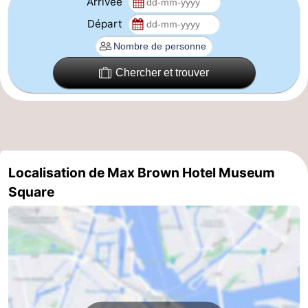
Arrivée
Départ
Astuces
pour
Adresses
Chercher et trouver
les
Médicales
Météo
touristes
Contact
Us
Localisation de Max Brown Hotel Museum
Square