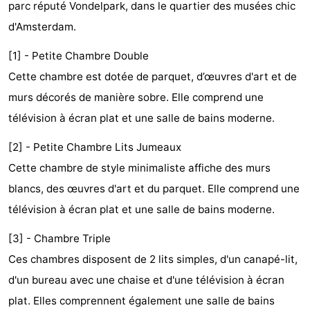
parc réputé Vondelpark, dans le quartier des musées chic
d'hôtes
Chaumières
d'Amsterdam.
-
[1] - Petite Chambre Double
Cette chambre est dotée de parquet, d’œuvres d'art et de
Het
-
murs décorés de manière sobre. Elle comprend une
Amsterdamse
Spaarnwoude
Hôtels
télévision à écran plat et une salle de bains moderne.
Bos
Last
[2] - Petite Chambre Lits Jumeaux
Cette chambre de style minimaliste affiche des murs
minutes
Musées
blancs, des œuvres d'art et du parquet. Elle comprend une
Attractions
télévision à écran plat et une salle de bains moderne.
Choses
[3] - Chambre Triple
Ces chambres disposent de 2 lits simples, d'un canapé-lit,
à
Lieux
d'un bureau avec une chaise et d'une télévision à écran
faire
d'intérêt
-
plat. Elles comprennent également une salle de bains