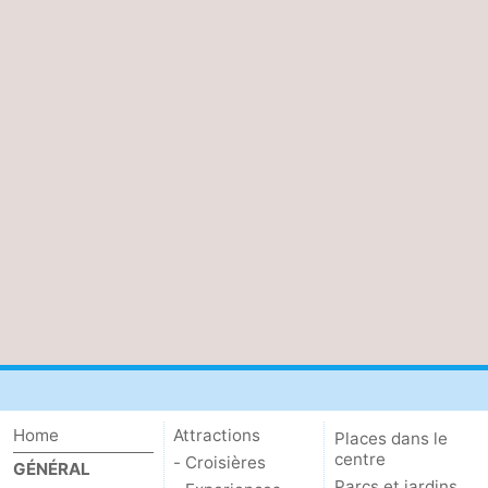
Home
Attractions
Places dans le
centre
- Croisières
GÉNÉRAL
Parcs et jardins