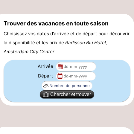
Canaux
Coffeeshops
Trouver des vacances en toute saison
Choisissez vos dates d'arrivée et de départ pour découvrir
Capitale
la disponibilité et les prix de
Radisson Blu Hotel,
homosexuelle
Quartier
Amsterdam City Center
.
rouge
Histoire
Arrivée
Départ
Ville
de
Places
Chercher et trouver
diamant
dans
Parcs
le
et
Parties
centre
jardins
de
Environs