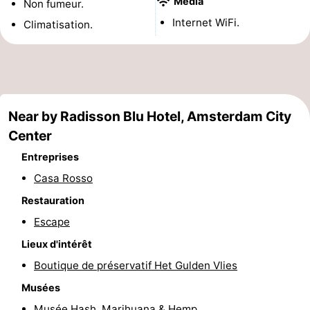
Media
Non fumeur.
Musées
-
Internet WiFi.
Climatisation.
Monuments
-
Églises
-
Points
Attractions
Near by Radisson Blu Hotel, Amsterdam City
Center
de
-
Entreprises
vue
Croisières
-
Casa Rosso
Restauration
Experiences
Villages
Escape
&
Visites
Lieux d'intérêt
Boutique de préservatif Het Gulden Vlies
villes
guidées
Sports
Musées
-
Musée Hash, Marihuana & Hemp