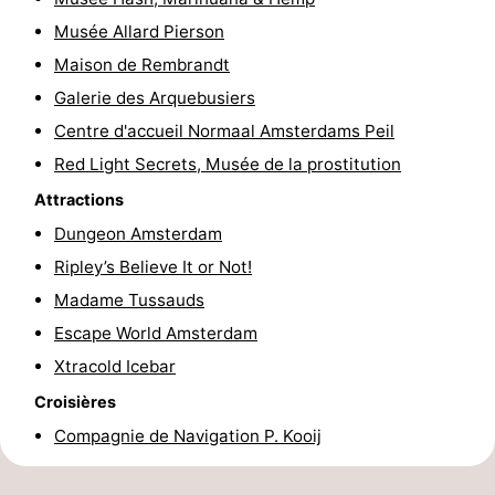
Faire
-
Musée Allard Pierson
Maison de Rembrandt
du
Randonnée
Divertissement
Galerie des Arquebusiers
vélo
Vie
Centre d'accueil Normaal Amsterdams Peil
Red Light Secrets, Musée de la prostitution
Nocturne
Aliments
Attractions
et
Shopping
Dungeon Amsterdam
Ripley’s Believe It or Not!
Boissons
-
Madame Tussauds
Marchés
-
Escape World Amsterdam
Xtracold Icebar
Grands
Faire
Croisières
Magasins
du
Événements
Compagnie de Navigation P. Kooij
vélo
Spécial