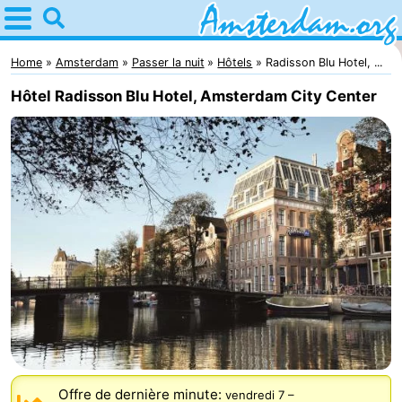
Home
Amsterdam
Home
Amsterdam
Passer la nuit
Hôtels
Radisson Blu Hotel, ...
Hôtel Radisson Blu Hotel, Amsterdam City Center
Itinéraires
Avec
les
Jeunes
enfants
adultes
Gratuitement
Passer
la
Appartements
nuit
Campings
Chambre
Offre de dernière minute:
vendredi 7
–