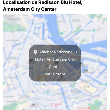
Localisation de Radisson Blu Hotel,
la
-
Amsterdam City Center
ville
Hollande
-
du
Hollande
Pratiques
Nord
du
Forum
Afficher Radisson Blu
Sud
Transports
Hotel, Amsterdam City
en
Route
Center
sur la carte
commun
Gare
Centrale
Schiphol
Eindhoven
Stationnement