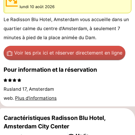
lundi 10 août 2026
d'hôtes
Chaumières
Le Radisson Blu Hotel, Amsterdam vous accueille dans un
-
quartier calme du centre d'Amsterdam, à seulement 7
Het
-
minutes à pied de la place animée du Dam.
Amsterdamse
Spaarnwoude
Hôtels
Voir les prix ici
et réserver directement en ligne
Bos
Last
Pour information et la réservation
minutes
Musées
Attractions
Rusland 17, Amsterdam
web.
Plus d'informations
Choses
à
Lieux
Caractéristiques Radisson Blu Hotel,
Amsterdam City Center
faire
d'intérêt
-