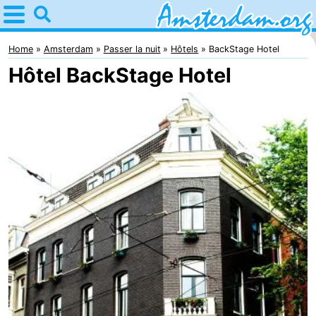
Home
Amsterdam
Home
Amsterdam
Passer la nuit
Hôtels
BackStage Hotel
Hôtel BackStage Hotel
Itinéraires
Avec
les
Jeunes
enfants
adultes
Gratuitement
Passer
la
Appartements
nuit
Campings
Chambre