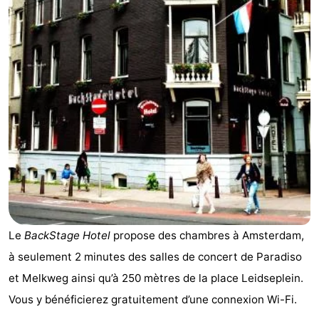
d'hôtes
Chaumières
-
Het
-
Amsterdamse
Spaarnwoude
Hôtels
Bos
Last
minutes
Musées
Attractions
Le
BackStage Hotel
propose des chambres à Amsterdam,
Choses
à seulement 2 minutes des salles de concert de Paradiso
à
Lieux
et Melkweg ainsi qu’à 250 mètres de la place Leidseplein.
Vous y bénéficierez gratuitement d’une connexion Wi-Fi.
faire
d'intérêt
-