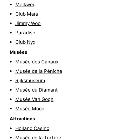
Melkweg
Faire
-
Club Maïa
du
Randonnée
Divertissement
Jimmy Woo
Paradiso
vélo
Vie
Club Nyx
Nocturne
Aliments
Musées
Musée des Canaux
et
Shopping
Musée de la Péniche
Boissons
-
Rijksmuseum
Musée du Diamant
Marchés
-
Musée Van Gogh
Grands
Faire
Musée Moco
Attractions
Magasins
du
Événements
Holland Casino
vélo
Spécial
Musée de la Torture