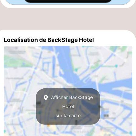
la
-
ville
Hollande
-
du
Hollande
Pratiques
Localisation de BackStage Hotel
Nord
du
Forum
Sud
Transports
en
Route
commun
Gare
Afficher BackStage
Centrale
Schiphol
Hotel
sur la carte
Eindhoven
Stationnement