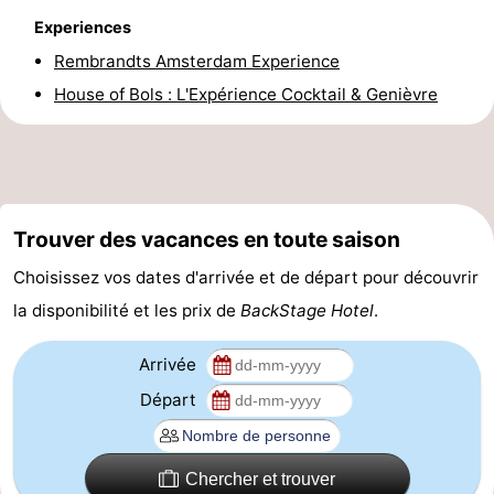
Experiences
Canaux
Rembrandts Amsterdam Experience
Coffeeshops
House of Bols : L'Expérience Cocktail & Genièvre
Capitale
homosexuelle
Quartier
rouge
Histoire
Trouver des vacances en toute saison
Choisissez vos dates d'arrivée et de départ pour découvrir
Ville
la disponibilité et les prix de
BackStage Hotel
.
de
Places
Arrivée
diamant
dans
Parcs
Départ
le
et
Parties
Chercher et trouver
centre
jardins
de
Environs