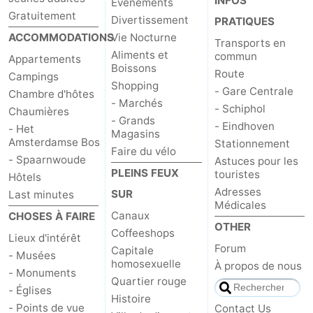
INFOS
Événements
Gratuitement
Divertissement
PRATIQUES
ACCOMMODATIONS
Vie Nocturne
Transports en
Aliments et
commun
Appartements
Boissons
Route
Campings
Shopping
- Gare Centrale
Chambre d'hôtes
- Marchés
- Schiphol
Chaumières
- Grands
- Eindhoven
- Het
Magasins
Amsterdamse Bos
Stationnement
Faire du vélo
- Spaarnwoude
Astuces pour les
PLEINS FEUX
touristes
Hôtels
Adresses
SUR
Last minutes
Médicales
Canaux
CHOSES À FAIRE
OTHER
Coffeeshops
Lieux d'intérêt
Forum
Capitale
- Musées
homosexuelle
À propos de nous
- Monuments
Quartier rouge
- Églises
Histoire
- Points de vue
Contact Us