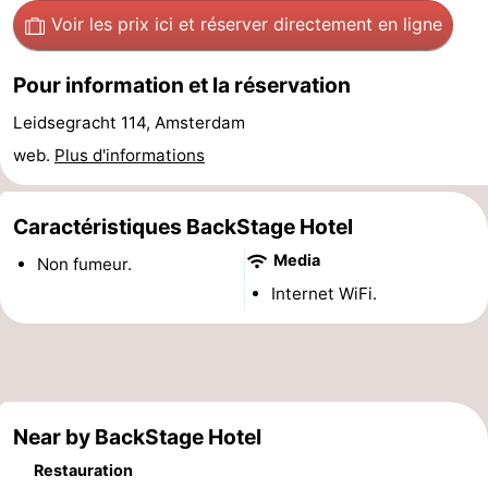
Voir les prix ici
et réserver directement en ligne
Musées
-
Monuments
-
Pour information et la réservation
Leidsegracht 114, Amsterdam
Églises
-
web.
Plus d'informations
Points
Attractions
Caractéristiques BackStage Hotel
de
-
Media
Non fumeur.
vue
Croisières
-
Internet WiFi.
Experiences
Villages
&
Visites
villes
guidées
Sports
Near by BackStage Hotel
-
Restauration