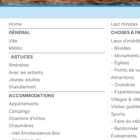
Home
Last minutes
GÉNÉRAL
CHOSES À FA
Ville
Lieux d'intérêt
Météo
- Musées
- Monuments
ASTUCES
- Églises
Itinéraires
- Points de v
Avec les enfants
Attractions
Jeunes adultes
- Croisières
Gratuitement
- Experiences
ACCOMMODATIONS
Villages & vill
Appartements
Visites guidé
Campings
Sports
Chambre d'hôtes
- Faire du vél
Chaumières
- Randonnée
- Het Amsterdamse Bos
Événements