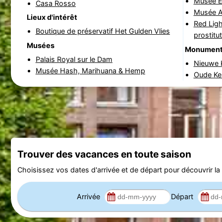
Musée É
Casa Rosso
Musée Al
Lieux d'intérêt
Red Ligh
Boutique de préservatif Het Gulden Vlies
prostitu
Musées
Monumen
Palais Royal sur le Dam
Nieuwe K
Musée Hash, Marihuana & Hemp
Oude Ker
Trouver des vacances en toute saison
Choisissez vos dates d'arrivée et de départ pour découvrir la d
Arrivée
Départ