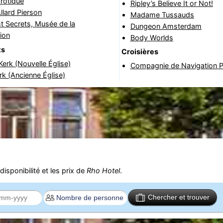
rotique
Ripley’s Believe It or Not!
lard Pierson
Madame Tussauds
t Secrets, Musée de la
Dungeon Amsterdam
tion
Body Worlds
ts
Croisières
erk (Nouvelle Église)
Compagnie de Navigation P.
k (Ancienne Église)
isponibilité et les prix de
Rho Hotel
.
Chercher et trouver