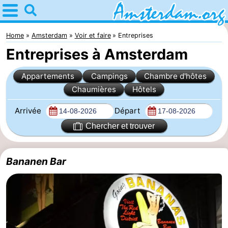
Home
Amsterdam
Home
Amsterdam
Voir et faire
Entreprises
Entreprises à Amsterdam
Itinéraires
Appartements
Campings
Chambre d'hôtes
Avec
Chaumières
Hôtels
les
Jeunes
Arrivée
Départ
enfants
adultes
Gratuitement
Chercher et trouver
Passer
Bananen Bar
la
Appartements
nuit
Campings
Chambre