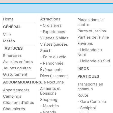
Astuces
Home
Attractions
Places dans le
pour
Adresses
centre
- Croisières
GÉNÉRAL
Parcs et jardins
les
Médicales
Météo
- Experiences
Ville
Parties de la ville
Villages & villes
Météo
touristes
Contact
Environs
Visites guidées
ASTUCES
- Hollande du
Sports
Us
Nord
Itinéraires
- Faire du vélo
- Hollande du Sud
Avec les enfants
- Randonnée
Jeunes adultes
INFOS
Événements
Gratuitement
Divertissement
PRATIQUES
ACCOMMODATIONS
Vie Nocturne
Transports en
Aliments et
commun
Appartements
Boissons
Route
Campings
Shopping
- Gare Centrale
Chambre d'hôtes
- Marchés
- Schiphol
Chaumières
- Grands