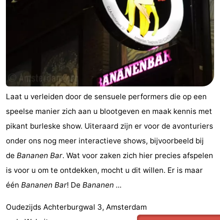
d'hôtes
Chaumières
-
Het
-
Amsterdamse
Spaarnwoude
Hôtels
Laat u verleiden door de sensuele performers die op een
Bos
Last
speelse manier zich aan u blootgeven en maak kennis met
minutes
Musées
pikant burleske show. Uiteraard zijn er voor de avonturiers
onder ons nog meer interactieve shows, bijvoorbeeld bij
Attractions
de
Bananen Bar
. Wat voor zaken zich hier precies afspelen
Choses
is voor u om te ontdekken, mocht u dit willen. Er is maar
één
Bananen Bar
! De
Bananen ...
à
Lieux
Oudezijds Achterburgwal 3, Amsterdam
faire
d'intérêt
-