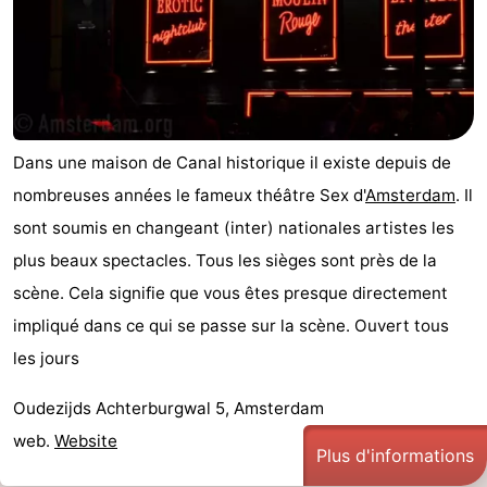
Canaux
Coffeeshops
Capitale
Dans une maison de Canal historique il existe depuis de
homosexuelle
Quartier
nombreuses années le fameux théâtre Sex d'
Amsterdam
. Il
sont soumis en changeant (inter) nationales artistes les
rouge
Histoire
plus beaux spectacles. Tous les sièges sont près de la
Ville
scène. Cela signifie que vous êtes presque directement
impliqué dans ce qui se passe sur la scène. Ouvert tous
de
Places
les jours
diamant
dans
Parcs
Oudezijds Achterburgwal 5, Amsterdam
le
et
Parties
web.
Website
Plus d'informations
centre
jardins
de
Environs