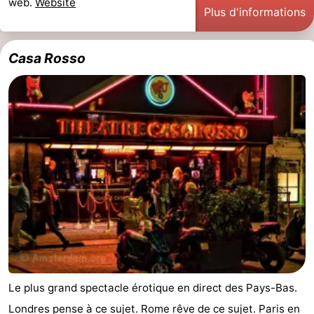
web.
Website
Plus d'informations
Musées
-
Monuments
-
Casa Rosso
Églises
-
Points
Attractions
de
-
vue
Croisières
-
Experiences
Villages
&
Visites
villes
guidées
Sports
Le plus grand spectacle érotique en direct des Pays-Bas.
-
Londres pense à ce sujet. Rome rêve de ce sujet. Paris en