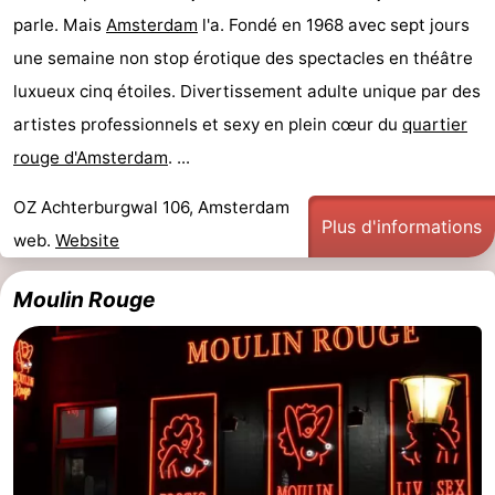
parle. Mais
Amsterdam
l'a. Fondé en 1968 avec sept jours
Faire
-
une semaine non stop érotique des spectacles en théâtre
du
Randonnée
Divertissement
luxueux cinq étoiles. Divertissement adulte unique par des
artistes professionnels et sexy en plein cœur du
quartier
vélo
Vie
rouge d'Amsterdam
. ...
Nocturne
Aliments
OZ Achterburgwal 106, Amsterdam
Plus d'informations
et
Shopping
web.
Website
Boissons
-
Moulin Rouge
Marchés
-
Grands
Faire
Magasins
du
Événements
vélo
Spécial