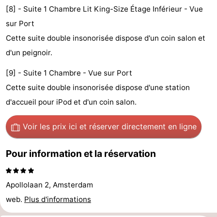
[8] - Suite 1 Chambre Lit King-Size Étage Inférieur - Vue
Faire
-
sur Port
du
Randonnée
Divertissement
Cette suite double insonorisée dispose d'un coin salon et
d'un peignoir.
vélo
Vie
[9] - Suite 1 Chambre - Vue sur Port
Nocturne
Aliments
Cette suite double insonorisée dispose d'une station
et
Shopping
d'accueil pour iPod et d'un coin salon.
Boissons
-
Voir les prix ici
et réserver directement en ligne
Marchés
-
Pour information et la réservation
Grands
Faire
Apollolaan 2, Amsterdam
Magasins
du
Événements
web.
Plus d'informations
vélo
Spécial