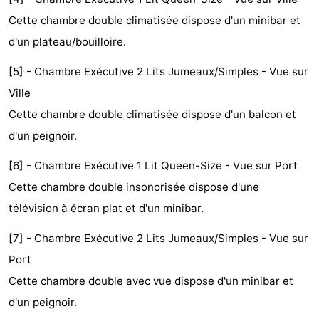
Musées
-
Cette chambre double climatisée dispose d'un minibar et
d'un plateau/bouilloire.
Monuments
-
[5] - Chambre Exécutive 2 Lits Jumeaux/Simples - Vue sur
Églises
-
Ville
Cette chambre double climatisée dispose d'un balcon et
Points
Attractions
d'un peignoir.
de
-
[6] - Chambre Exécutive 1 Lit Queen-Size - Vue sur Port
vue
Croisières
-
Cette chambre double insonorisée dispose d'une
télévision à écran plat et d'un minibar.
Experiences
Villages
[7] - Chambre Exécutive 2 Lits Jumeaux/Simples - Vue sur
&
Visites
Port
villes
guidées
Sports
Cette chambre double avec vue dispose d'un minibar et
d'un peignoir.
-