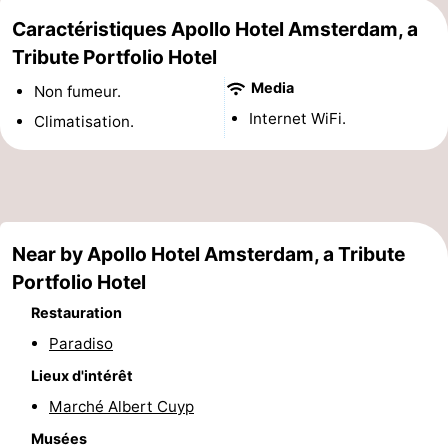
Caractéristiques Apollo Hotel Amsterdam, a
Canaux
Tribute Portfolio Hotel
Coffeeshops
Media
Non fumeur.
Internet WiFi.
Capitale
Climatisation.
homosexuelle
Quartier
rouge
Histoire
Near by Apollo Hotel Amsterdam, a Tribute
Ville
Portfolio Hotel
de
Places
Restauration
Paradiso
diamant
dans
Parcs
Lieux d'intérêt
le
et
Parties
Marché Albert Cuyp
centre
jardins
de
Environs
Musées