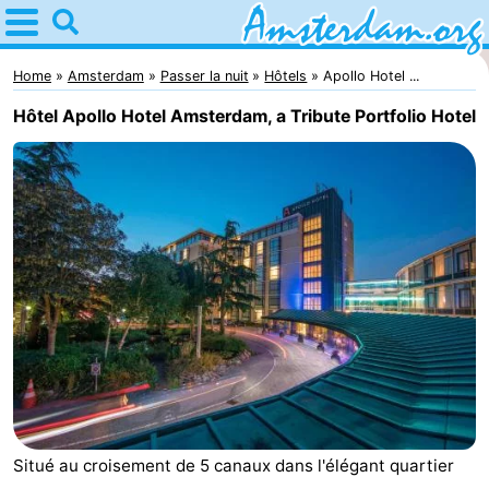
Home
Amsterdam
Home
Amsterdam
Passer la nuit
Hôtels
Apollo Hotel ...
Hôtel Apollo Hotel Amsterdam, a Tribute Portfolio Hotel
Itinéraires
Avec
les
Jeunes
enfants
adultes
Gratuitement
Passer
la
Appartements
nuit
Campings
Situé au croisement de 5 canaux dans l'élégant quartier
Chambre