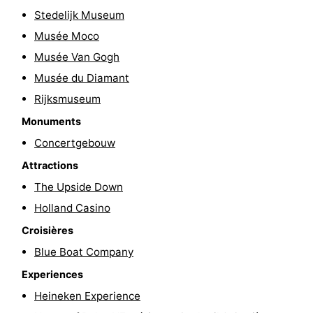
Stedelijk Museum
la
-
Musée Moco
ville
Hollande
-
Musée Van Gogh
Musée du Diamant
du
Hollande
Pratiques
Rijksmuseum
Nord
du
Forum
Monuments
Concertgebouw
Sud
Transports
Attractions
en
Route
The Upside Down
Holland Casino
commun
Gare
Croisières
Centrale
Schiphol
Blue Boat Company
Eindhoven
Experiences
Heineken Experience
Stationnement