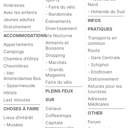
Nord
Itinéraires
- Faire du vélo
- Hollande du Sud
Avec les enfants
- Randonnée
Jeunes adultes
INFOS
Événements
Gratuitement
Divertissement
PRATIQUES
ACCOMMODATIONS
Vie Nocturne
Transports en
Aliments et
commun
Appartements
Boissons
Route
Campings
Shopping
- Gare Centrale
Chambre d'hôtes
- Marchés
- Schiphol
Chaumières
- Grands
- Eindhoven
- Het
Magasins
Amsterdamse Bos
Stationnement
Faire du vélo
- Spaarnwoude
Astuces pour les
PLEINS FEUX
touristes
Hôtels
Adresses
SUR
Last minutes
Médicales
Canaux
CHOSES À FAIRE
OTHER
Coffeeshops
Lieux d'intérêt
Forum
Capitale
- Musées