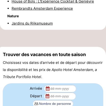
House of Bols : L'Expérience Cocktail & Genièvre
Astuces
Rembrandts Amsterdam Experience
Nature
pour
Adresses
Jardins du Rijksmuseum
les
Médicales
Météo
touristes
Contact
Us
Trouver des vacances en toute saison
Choisissez vos dates d'arrivée et de départ pour découvrir
la disponibilité et les prix de
Apollo Hotel Amsterdam, a
Tribute Portfolio Hotel
.
Arrivée
Départ