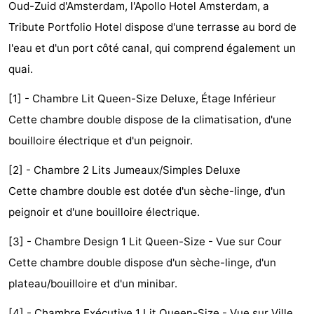
Oud-Zuid d'Amsterdam, l'Apollo Hotel Amsterdam, a
d'hôtes
Chaumières
Tribute Portfolio Hotel dispose d'une terrasse au bord de
l'eau et d'un port côté canal, qui comprend également un
-
quai.
Het
-
[1] - Chambre Lit Queen-Size Deluxe, Étage Inférieur
Amsterdamse
Spaarnwoude
Hôtels
Cette chambre double dispose de la climatisation, d'une
bouilloire électrique et d'un peignoir.
Bos
Last
[2] - Chambre 2 Lits Jumeaux/Simples Deluxe
minutes
Musées
Cette chambre double est dotée d'un sèche-linge, d'un
Attractions
peignoir et d'une bouilloire électrique.
Choses
[3] - Chambre Design 1 Lit Queen-Size - Vue sur Cour
Cette chambre double dispose d'un sèche-linge, d'un
à
Lieux
plateau/bouilloire et d'un minibar.
faire
d'intérêt
-
[4] - Chambre Exécutive 1 Lit Queen-Size - Vue sur Ville